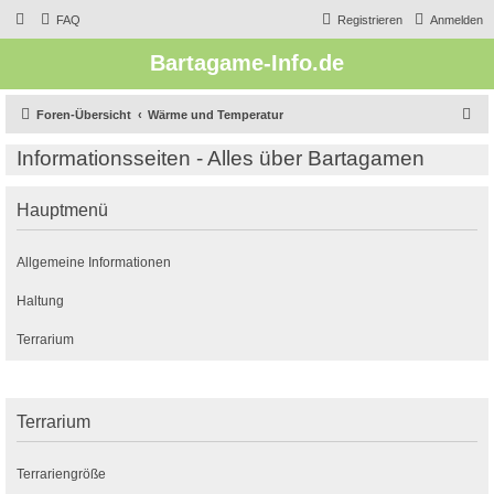
FAQ
Registrieren
Anmelden
Bartagame-Info.de
S
Foren-Übersicht
Wärme und Temperatur
u
Informationsseiten - Alles über Bartagamen
c
h
Hauptmenü
e
Allgemeine Informationen
Haltung
Terrarium
Terrarium
Terrariengröße