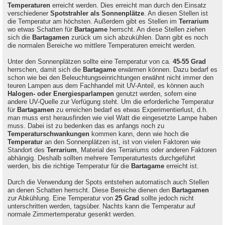
Temperaturen
erreicht werden. Dies erreicht man durch den Einsatz
verschiedener
Spotstrahler als Sonnenplätze
. An diesen Stellen ist
die Temperatur am höchsten. Außerdem gibt es Stellen im
Terrarium
wo etwas Schatten für
Bartagame
herrscht. An diese Stellen ziehen
sich die
Bartagamen
zurück um sich abzukühlen. Dann gibt es noch
die normalen Bereiche wo mittlere Temperaturen erreicht werden.
Unter den Sonnenplätzen sollte eine Temperatur von ca.
45-55 Grad
herrschen, damit sich die
Bartagame
erwärmen können. Dazu bedarf es
schon wie bei den Beleuchtungseinrichtungen erwähnt nicht immer den
teuren Lampen aus dem Fachhandel mit UV-Anteil, es können auch
Halogen- oder Energiesparlampen
genutzt werden, sofern eine
andere UV-Quelle zur Verfügung steht. Um die erforderliche Temperatur
für
Bartagamen
zu erreichen bedarf es etwas Experimentierlust, d.h.
man muss erst herausfinden wie viel Watt die eingesetzte Lampe haben
muss. Dabei ist zu bedenken das es anfangs noch zu
Temperaturschwankungen
kommen kann, denn wie hoch die
Temperatur
an den Sonnenplätzen ist, ist von vielen Faktoren wie
Standort des
Terrarium
, Material des Terrariums oder anderen Faktoren
abhängig. Deshalb sollten mehrere Temperaturtests durchgeführt
werden, bis die richtige Temperatur für die
Bartagame
erreicht ist.
Durch die Verwendung der Spots entstehen automatisch auch Stellen
an denen Schatten herrscht. Diese Bereiche dienen den
Bartagamen
zur Abkühlung. Eine Temperatur von
25 Grad
sollte jedoch nicht
unterschritten werden, tagsüber. Nachts kann die Temperatur auf
normale Zimmertemperatur gesenkt werden.