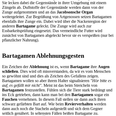
Sie lecken dabei die Gegenstände in ihrer Umgebung mit einem
Züngeln ab. Duftstoffe der Gegenstände werden dann von der
Zunge aufgenommen und an das
Jacobsonsche Organ
weitergeleitet. Zur Begrüßung von Artgenossen setzen Bartagamen
ebenfalls ihre Zunge ein. Dabei wird über die Nackenregion der
anderen
Bartagame
geleckt. Die Zunge wird auch zur
Essbarkeitsprüfung eingesetzt. Das vermeindliche Futter wird
zunächst von Bartagamen abgeleckt bevor sie es verspeißen (nur bei
pflanzlicher Nahrung).
Bartagamen Ablehnungsgesten
Ein Zeichen der
Ablehnung
ist es, wenn
Bartagame
ihre
Augen
schließen
. Dies wird oft missverstanden, da wir es vom Menschen
so gewöhnt sind und dies als Zeichen des Gefallens zeigen.
Bartagamen wollen so aber ihrem Halter signalisieren
"Hör bitte es
auf, es gefällt mir nicht"
. Meist ist das beim Streicheln von
Bartagamen
festzustellen. Fühlen sich die Tiere stark bedrängt und
ins Eck getrieben, dann kann man bei den
Bartagamen
sogar ein
Fauchen
vernehmen. In diesem Fall stellen sie dann auch ihren
schwarz gefärbten Bart auf. Wie beim
Revierverhalten
werden
dann auch noch die Stacheln aufgestellt und sich dem Gegner
seitlich genähert. In seltensten Fällen beißen Bartagame zu.