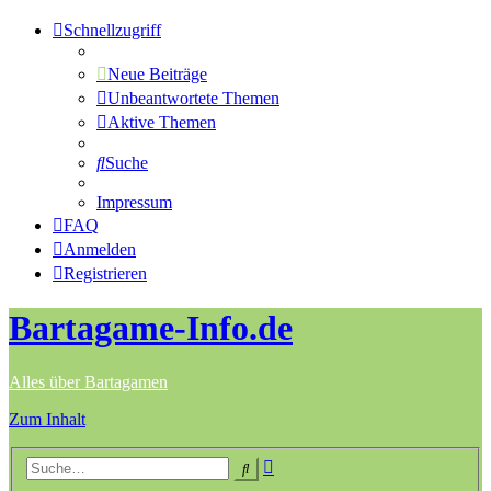
Schnellzugriff
Neue Beiträge
Unbeantwortete Themen
Aktive Themen
Suche
Impressum
FAQ
Anmelden
Registrieren
Bartagame-Info.de
Alles über Bartagamen
Zum Inhalt
Erweiterte
Suche
Suche