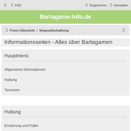
FAQ
Registrieren
Anmelden
Bartagame-Info.de
S
Foren-Übersicht
Vergesellschaftung
u
Informationsseiten - Alles über Bartagamen
c
h
Hauptmenü
e
Allgemeine Informationen
Haltung
Terrarium
Haltung
Ernährung und Futter