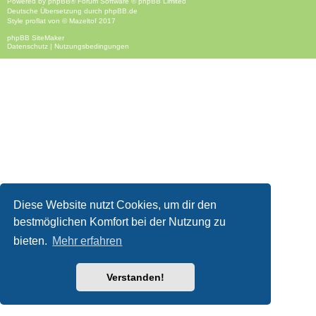
Powered by
phpBB
® Forum Software © phpBB Limited
Deutsche Übersetzung durch
phpBB.de
Style
proflat
von ©
Mazeltof
2017
phpBB SiteMaker
Datenschutz
|
Nutzungsbedingungen
Diese Website nutzt Cookies, um dir den
bestmöglichen Komfort bei der Nutzung zu
bieten.
Mehr erfahren
Verstanden!