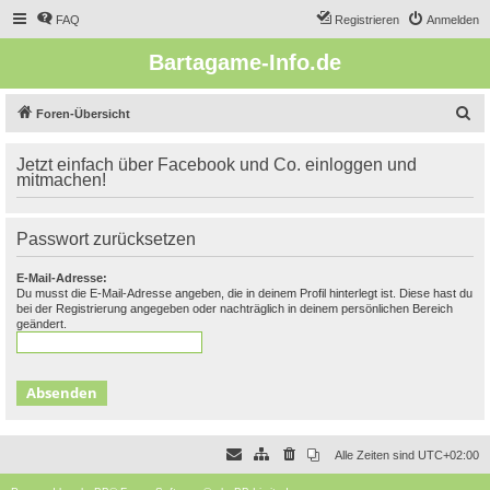
FAQ
Registrieren
Anmelden
Bartagame-Info.de
S
Foren-Übersicht
u
Jetzt einfach über Facebook und Co. einloggen und
c
mitmachen!
h
e
Passwort zurücksetzen
E-Mail-Adresse:
Du musst die E-Mail-Adresse angeben, die in deinem Profil hinterlegt ist. Diese hast du
bei der Registrierung angegeben oder nachträglich in deinem persönlichen Bereich
geändert.
Alle Zeiten sind
UTC+02:00