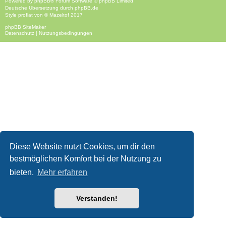
Powered by
phpBB
® Forum Software © phpBB Limited
Deutsche Übersetzung durch
phpBB.de
Style
proflat
von ©
Mazeltof
2017
phpBB SiteMaker
Datenschutz
|
Nutzungsbedingungen
Diese Website nutzt Cookies, um dir den
bestmöglichen Komfort bei der Nutzung zu
bieten.
Mehr erfahren
Verstanden!