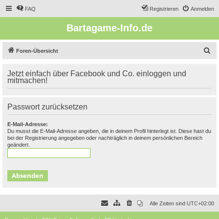
FAQ
Registrieren
Anmelden
Bartagame-Info.de
S
Foren-Übersicht
u
Jetzt einfach über Facebook und Co. einloggen und
c
mitmachen!
h
e
Passwort zurücksetzen
E-Mail-Adresse:
Du musst die E-Mail-Adresse angeben, die in deinem Profil hinterlegt ist. Diese hast du
bei der Registrierung angegeben oder nachträglich in deinem persönlichen Bereich
geändert.
Alle Zeiten sind
UTC+02:00