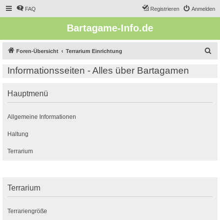
FAQ
Registrieren
Anmelden
Bartagame-Info.de
S
Foren-Übersicht
Terrarium Einrichtung
u
Informationsseiten - Alles über Bartagamen
c
h
Hauptmenü
e
Allgemeine Informationen
Haltung
Terrarium
Terrarium
Terrariengröße