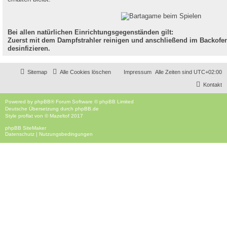
Bei allen natürlichen Einrichtungsgegenständen gilt:
Zuerst mit dem Dampfstrahler reinigen und anschließend im Backofen
desinfizieren.
Sitemap
Alle Cookies löschen
Impressum
Alle Zeiten sind
UTC+02:00
Kontakt
Powered by
phpBB
® Forum Software © phpBB Limited
Deutsche Übersetzung durch
phpBB.de
Style
proflat
von ©
Mazeltof
2017
phpBB SiteMaker
Datenschutz
|
Nutzungsbedingungen