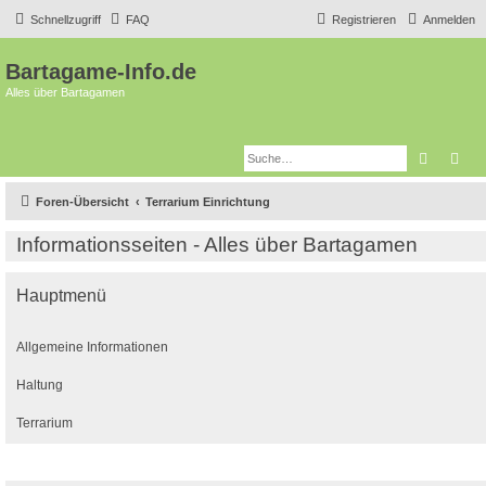
Schnellzugriff
FAQ
Registrieren
Anmelden
Bartagame-Info.de
Alles über Bartagamen
Suche
Erw
Foren-Übersicht
Terrarium Einrichtung
Informationsseiten - Alles über Bartagamen
Hauptmenü
Allgemeine Informationen
Haltung
Terrarium