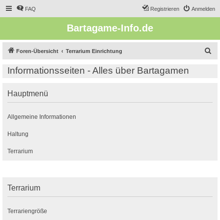
FAQ
Registrieren
Anmelden
Bartagame-Info.de
S
Foren-Übersicht
Terrarium Einrichtung
u
Informationsseiten - Alles über Bartagamen
c
h
Hauptmenü
e
Allgemeine Informationen
Haltung
Terrarium
Terrarium
Terrariengröße