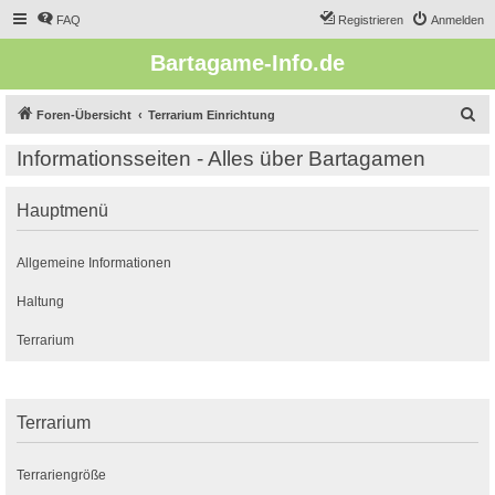
FAQ
Registrieren
Anmelden
Bartagame-Info.de
S
Foren-Übersicht
Terrarium Einrichtung
u
Informationsseiten - Alles über Bartagamen
c
h
Hauptmenü
e
Allgemeine Informationen
Haltung
Terrarium
Terrarium
Terrariengröße