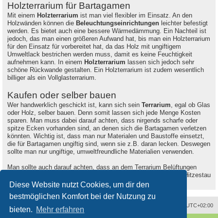
Holzterrarium für Bartagamen
Mit einem
Holzterrarium
ist man viel flexibler im Einsatz. An den
Holzwänden können die
Beleuchtungseinrichtungen
leichter befestigt
werden. Es bietet auch eine bessere Wärmedämmung. Ein Nachteil ist
jedoch, das man einen größeren Aufwand hat, bis man ein Holzterrarium
für den Einsatz für vorbereitet hat, da das Holz mit ungiftigem
Umweltlack bestrichen werden muss, damit es keine Feuchtigkeit
aufnehmen kann. In einem
Holzterrarium
lassen sich jedoch sehr
schöne Rückwande gestalten. Ein Holzterrarium ist zudem wesentlich
billiger als ein Vollglasterrarium.
Kaufen oder selber bauen
Wer handwerklich geschickt ist, kann sich sein
Terrarium
, egal ob Glas
oder Holz, selber bauen. Denn somit lassen sich jede Menge Kosten
sparen. Man muss dabei darauf achten, dass nirgends scharfe oder
spitze Ecken vorhanden sind, an denen sich die Bartagamen verletzen
könnten. Wichtig ist, dass man nur Materialen und Baustoffe einsetzt,
die für Bartagamen ungiftig sind, wenn sie z.B. daran lecken. Deswegen
sollte man nur ungiftige, umweltfreundliche Materialien verwenden.
Man sollte auch darauf achten, dass an dem Terrarium Belüftungen
eingebaut werden oder integriert sind, damit es nicht zu einem Hitzestau
kommt und die Luft zirkulieren kann.
Diese Website nutzt Cookies, um dir den
bestmöglichen Komfort bei der Nutzung zu
Alle Zeiten sind
UTC+02:00
bieten.
Mehr erfahren