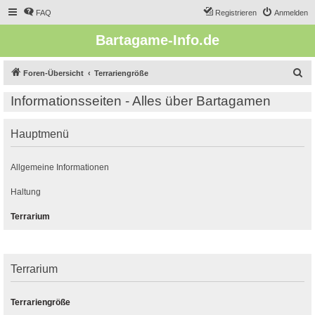
FAQ
Registrieren
Anmelden
Bartagame-Info.de
S
Foren-Übersicht
Terrariengröße
u
Informationsseiten - Alles über Bartagamen
c
h
Hauptmenü
e
Allgemeine Informationen
Haltung
Terrarium
Terrarium
Terrariengröße