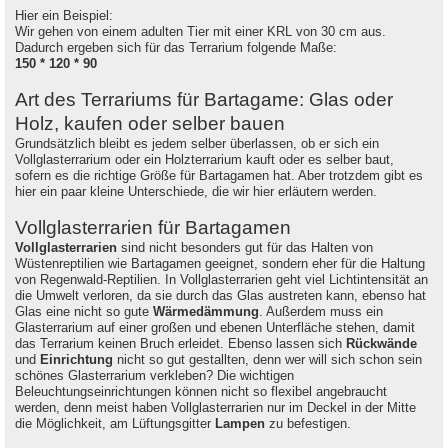
Hier ein Beispiel:
Wir gehen von einem adulten Tier mit einer KRL von 30 cm aus.
Dadurch ergeben sich für das Terrarium folgende Maße:
150 * 120 * 90
Art des Terrariums für Bartagame: Glas oder
Holz, kaufen oder selber bauen
Grundsätzlich bleibt es jedem selber überlassen, ob er sich ein
Vollglasterrarium oder ein Holzterrarium kauft oder es selber baut,
sofern es die richtige Größe für Bartagamen hat. Aber trotzdem gibt es
hier ein paar kleine Unterschiede, die wir hier erläutern werden.
Vollglasterrarien für Bartagamen
Vollglasterrarien
sind nicht besonders gut für das Halten von
Wüstenreptilien wie Bartagamen geeignet, sondern eher für die Haltung
von Regenwald-Reptilien. In Vollglasterrarien geht viel Lichtintensität an
die Umwelt verloren, da sie durch das Glas austreten kann, ebenso hat
Glas eine nicht so gute
Wärmedämmung
. Außerdem muss ein
Glasterrarium auf einer großen und ebenen Unterfläche stehen, damit
das Terrarium keinen Bruch erleidet. Ebenso lassen sich
Rückwände
und
Einrichtung
nicht so gut gestallten, denn wer will sich schon sein
schönes Glasterrarium verkleben? Die wichtigen
Beleuchtungseinrichtungen können nicht so flexibel angebraucht
werden, denn meist haben Vollglasterrarien nur im Deckel in der Mitte
die Möglichkeit, am Lüftungsgitter
Lampen
zu befestigen.