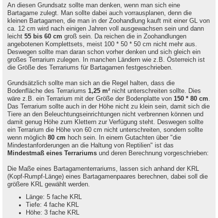
An diesen Grundsatz sollte man denken, wenn man sich eine
Bartagame zulegt. Man sollte dabei auch vorrausplanen, denn die
kleinen Bartagamen, die man in der Zoohandlung kauft mit einer GL von
ca. 12 cm wird nach einigen Jahren voll ausgewachsen sein und dann
leicht
55 bis 60 cm
groß sein. Da reichen die in Zoohandlungen
angebotenen Komplettsets, meist 100 * 50 * 50 cm nicht mehr aus.
Deswegen sollte man daran schon vorher denken und sich gleich ein
großes Terrarium zulegen. In manchen Ländern wie z.B. Österreich ist
die Größe des Terrariums für Bartagamen festgeschrieben.
Grundsätzlich sollte man sich an die Regel halten, dass die
Bodenfläche des Terrariums
1,25 m²
nicht unterschreiten sollte. Dies
wäre z.B. ein Terrarium mit der Größe der Bodenplatte von
150 * 80 cm
.
Das Terrarium sollte auch in der Höhe nicht zu klein sein, damit sich die
Tiere an den Beleuchtungseinrichtungen nicht verbrennen können und
damit genug Höhe zum Klettern zur Verfügung steht. Deswegen sollte
ein Terrarium die Höhe von 60 cm nicht unterschreiten, sondern sollte
wenn möglich
80 cm
hoch sein. In einem Gutachten über "die
Mindestanforderungen an die Haltung von Reptilien" ist das
Mindestmaß eines Terrariums
und deren Berechnung vorgeschrieben:
Die Maße eines Bartagamenterrariums, lassen sich anhand der KRL
(Kopf-Rumpf-Länge) eines Bartagamenpaares berechnen, dabei soll die
größere KRL gewählt werden.
Länge: 5 fache KRL
Tiefe: 4 fache KRL
Höhe: 3 fache KRL