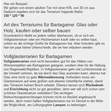
Hier ein Beispiel:
Wir gehen von einem adulten Tier mit einer KRL von 30 cm aus.
Dadurch ergeben sich für das Terrarium folgende Maße:
150 * 120 * 90
Art des Terrariums für Bartagame: Glas oder
Holz, kaufen oder selber bauen
Grundsätzlich bleibt es jedem selber überlassen, ob er sich ein
Vollglasterrarium oder ein Holzterrarium kauft oder es selber baut,
sofern es die richtige Größe für Bartagamen hat. Aber trotzdem gibt es
hier ein paar kleine Unterschiede, die wir hier erläutern werden.
Vollglasterrarien für Bartagamen
Vollglasterrarien
sind nicht besonders gut für das Halten von
Wüstenreptilien wie Bartagamen geeignet, sondern eher für die Haltung
von Regenwald-Reptilien. In Vollglasterrarien geht viel Lichtintensität an
die Umwelt verloren, da sie durch das Glas austreten kann, ebenso hat
Glas eine nicht so gute
Wärmedämmung
. Außerdem muss ein
Glasterrarium auf einer großen und ebenen Unterfläche stehen, damit
das Terrarium keinen Bruch erleidet. Ebenso lassen sich
Rückwände
und
Einrichtung
nicht so gut gestallten, denn wer will sich schon sein
schönes Glasterrarium verkleben? Die wichtigen
Beleuchtungseinrichtungen können nicht so flexibel angebraucht
werden, denn meist haben Vollglasterrarien nur im Deckel in der Mitte
die Möglichkeit, am Lüftungsgitter
Lampen
zu befestigen.