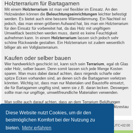
Holzterrarium für Bartagamen
Mit einem
Holzterrarium
ist man viel flexibler im Einsatz. An den
Holzwänden können die
Beleuchtungseinrichtungen
leichter befestigt
werden. Es bietet auch eine bessere Wärmedämmung. Ein Nachteil ist
jedoch, das man einen größeren Aufwand hat, bis man ein Holzterrarium
für den Einsatz für vorbereitet hat, da das Holz mit ungiftigem
Umweltlack bestrichen werden muss, damit es keine Feuchtigkeit
aufnehmen kann. In einem
Holzterrarium
lassen sich jedoch sehr
schöne Rückwande gestalten. Ein Holzterrarium ist zudem wesentlich
billiger als ein Vollglasterrarium.
Kaufen oder selber bauen
Wer handwerklich geschickt ist, kann sich sein
Terrarium
, egal ob Glas
oder Holz, selber bauen. Denn somit lassen sich jede Menge Kosten
sparen. Man muss dabei darauf achten, dass nirgends scharfe oder
spitze Ecken vorhanden sind, an denen sich die Bartagamen verletzen
könnten. Wichtig ist, dass man nur Materialen und Baustoffe einsetzt,
die für Bartagamen ungiftig sind, wenn sie z.B. daran lecken. Deswegen
sollte man nur ungiftige, umweltfreundliche Materialien verwenden.
Man sollte auch darauf achten, dass an dem Terrarium Belüftungen
eingebaut werden oder integriert sind, damit es nicht zu einem Hitzestau
kommt und die Luft zirkulieren kann.
Diese Website nutzt Cookies, um dir den
bestmöglichen Komfort bei der Nutzung zu
Alle Zeiten sind
UTC+02:00
bieten.
Mehr erfahren