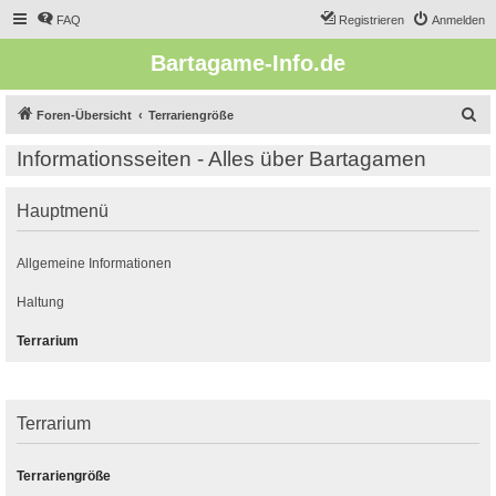
FAQ
Registrieren
Anmelden
Bartagame-Info.de
S
Foren-Übersicht
Terrariengröße
u
Informationsseiten - Alles über Bartagamen
c
h
Hauptmenü
e
Allgemeine Informationen
Haltung
Terrarium
Terrarium
Terrariengröße