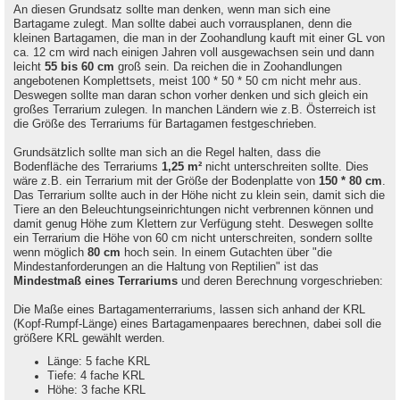
An diesen Grundsatz sollte man denken, wenn man sich eine
Bartagame zulegt. Man sollte dabei auch vorrausplanen, denn die
kleinen Bartagamen, die man in der Zoohandlung kauft mit einer GL von
ca. 12 cm wird nach einigen Jahren voll ausgewachsen sein und dann
leicht
55 bis 60 cm
groß sein. Da reichen die in Zoohandlungen
angebotenen Komplettsets, meist 100 * 50 * 50 cm nicht mehr aus.
Deswegen sollte man daran schon vorher denken und sich gleich ein
großes Terrarium zulegen. In manchen Ländern wie z.B. Österreich ist
die Größe des Terrariums für Bartagamen festgeschrieben.
Grundsätzlich sollte man sich an die Regel halten, dass die
Bodenfläche des Terrariums
1,25 m²
nicht unterschreiten sollte. Dies
wäre z.B. ein Terrarium mit der Größe der Bodenplatte von
150 * 80 cm
.
Das Terrarium sollte auch in der Höhe nicht zu klein sein, damit sich die
Tiere an den Beleuchtungseinrichtungen nicht verbrennen können und
damit genug Höhe zum Klettern zur Verfügung steht. Deswegen sollte
ein Terrarium die Höhe von 60 cm nicht unterschreiten, sondern sollte
wenn möglich
80 cm
hoch sein. In einem Gutachten über "die
Mindestanforderungen an die Haltung von Reptilien" ist das
Mindestmaß eines Terrariums
und deren Berechnung vorgeschrieben:
Die Maße eines Bartagamenterrariums, lassen sich anhand der KRL
(Kopf-Rumpf-Länge) eines Bartagamenpaares berechnen, dabei soll die
größere KRL gewählt werden.
Länge: 5 fache KRL
Tiefe: 4 fache KRL
Höhe: 3 fache KRL