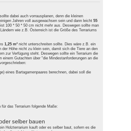
llte dabei auch vorrausplanen, denn die kleinen
einigen Jahren voll ausgewachsen sein und dann leicht
55
ist 100 * 50 * 50 cm nicht mehr aus. Deswegen sollte man
Ländern wie z.B. Österreich ist die Größe des Terrariums
ums
1,25 m²
nicht unterschreiten sollte. Dies wäre z.B. ein
n der Höhe nicht zu klein sein, damit sich die Tiere an den
n zur Verfügung steht. Deswegen sollte ein Terrarium die
n einem Gutachten über "die Mindestanforderungen an die
vorgeschrieben:
e) eines Bartagamenpaares berechnen, dabei soll die
 für das Terrarium folgende Maße:
 oder selber bauen
ein Holzterrarium kauft oder es selber baut, sofern es die