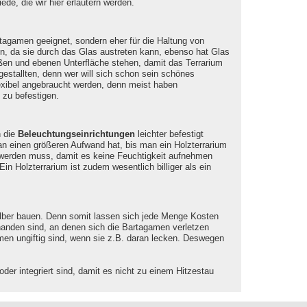
ede, die wir hier erläutern werden.
rtagamen geeignet, sondern eher für die Haltung von
oren, da sie durch das Glas austreten kann, ebenso hat Glas
ßen und ebenen Unterfläche stehen, damit das Terrarium
gestallten, denn wer will sich schon sein schönes
exibel angebraucht werden, denn meist haben
zu befestigen.
n die
Beleuchtungseinrichtungen
leichter befestigt
n einen größeren Aufwand hat, bis man ein Holzterrarium
en werden muss, damit es keine Feuchtigkeit aufnehmen
n Holzterrarium ist zudem wesentlich billiger als ein
elber bauen. Denn somit lassen sich jede Menge Kosten
anden sind, an denen sich die Bartagamen verletzen
amen ungiftig sind, wenn sie z.B. daran lecken. Deswegen
er integriert sind, damit es nicht zu einem Hitzestau