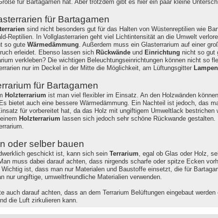
Größe für Bartagamen hat. Aber trotzdem gibt es hier ein paar kleine Unterschi
lasterrarien für Bartagamen
terrarien
sind nicht besonders gut für das Halten von Wüstenreptilien wie Ba
d-Reptilien. In Vollglasterrarien geht viel Lichtintensität an die Umwelt verl
ht so gute
Wärmedämmung
. Außerdem muss ein Glasterrarium auf einer gro
ruch erleidet. Ebenso lassen sich
Rückwände
und
Einrichtung
nicht so gut 
arium verkleben? Die wichtigen Beleuchtungseinrichtungen können nicht so fl
errarien nur im Deckel in der Mitte die Möglichkeit, am Lüftungsgitter
Lampen
errarium für Bartagamen
em
Holzterrarium
ist man viel flexibler im Einsatz. An den Holzwänden könne
Es bietet auch eine bessere Wärmedämmung. Ein Nachteil ist jedoch, das ma
Einsatz für vorbereitet hat, da das Holz mit ungiftigem Umweltlack bestrich
 einem
Holzterrarium
lassen sich jedoch sehr schöne Rückwande gestalten. Ei
errarium.
n oder selber bauen
werklich geschickt ist, kann sich sein
Terrarium
, egal ob Glas oder Holz, s
Man muss dabei darauf achten, dass nirgends scharfe oder spitze Ecken vorh
 Wichtig ist, dass man nur Materialen und Baustoffe einsetzt, die für Bartag
an nur ungiftige, umweltfreundliche Materialien verwenden.
te auch darauf achten, dass an dem Terrarium Belüftungen eingebaut werden od
d die Luft zirkulieren kann.