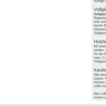
richtige 
Vollg
Vollglas
Regenwal
eine nic
keinen B
Glasterr
Vollglast
Holzt
Mit ein
werden. 
für den 
kann. In
Vollglast
Kaufe
Wer hand
sparen. 
könnten.
sollte m
Man soll
kommt un