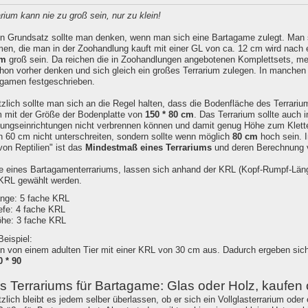
rium kann nie zu groß sein, nur zu klein!
n Grundsatz sollte man denken, wenn man sich eine Bartagame zulegt. Man so
en, die man in der Zoohandlung kauft mit einer GL von ca. 12 cm wird nach 
cm
groß sein. Da reichen die in Zoohandlungen angebotenen Komplettsets, me
hon vorher denken und sich gleich ein großes Terrarium zulegen. In manchen 
agamen festgeschrieben.
zlich sollte man sich an die Regel halten, dass die Bodenfläche des Terrari
m mit der Größe der Bodenplatte von
150 * 80 cm
. Das Terrarium sollte auch i
ungseinrichtungen nicht verbrennen können und damit genug Höhe zum Kletter
 60 cm nicht unterschreiten, sondern sollte wenn möglich
80 cm
hoch sein. I
von Reptilien" ist das
Mindestmaß eines Terrariums
und deren Berechnung 
 eines Bartagamenterrariums, lassen sich anhand der KRL (Kopf-Rumpf-Läng
KRL gewählt werden.
nge: 5 fache KRL
efe: 4 fache KRL
he: 3 fache KRL
Beispiel:
n von einem adulten Tier mit einer KRL von 30 cm aus. Dadurch ergeben sich
0 * 90
es Terrariums für Bartagame: Glas oder Holz, kaufen
lich bleibt es jedem selber überlassen, ob er sich ein Vollglasterrarium oder 