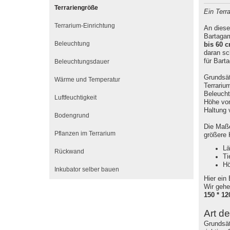
Terrariengröße
Ein Terra
Terrarium-Einrichtung
An diese
Bartagam
Beleuchtung
bis 60 
daran sc
für Bart
Beleuchtungsdauer
Grundsät
Wärme und Temperatur
Terrariu
Beleucht
Luftfeuchtigkeit
Höhe von
Haltung 
Bodengrund
Die Maße
Pflanzen im Terrarium
größere 
Lä
Rückwand
Ti
Hö
Inkubator selber bauen
Hier ein 
Wir gehe
150 * 12
Art d
Grundsätz