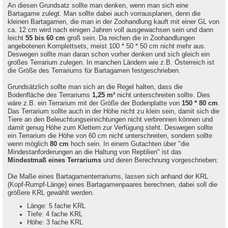
An diesen Grundsatz sollte man denken, wenn man sich eine
Bartagame zulegt. Man sollte dabei auch vorrausplanen, denn die
kleinen Bartagamen, die man in der Zoohandlung kauft mit einer GL von
ca. 12 cm wird nach einigen Jahren voll ausgewachsen sein und dann
leicht
55 bis 60 cm
groß sein. Da reichen die in Zoohandlungen
angebotenen Komplettsets, meist 100 * 50 * 50 cm nicht mehr aus.
Deswegen sollte man daran schon vorher denken und sich gleich ein
großes Terrarium zulegen. In manchen Ländern wie z.B. Österreich ist
die Größe des Terrariums für Bartagamen festgeschrieben.
Grundsätzlich sollte man sich an die Regel halten, dass die
Bodenfläche des Terrariums
1,25 m²
nicht unterschreiten sollte. Dies
wäre z.B. ein Terrarium mit der Größe der Bodenplatte von
150 * 80 cm
.
Das Terrarium sollte auch in der Höhe nicht zu klein sein, damit sich die
Tiere an den Beleuchtungseinrichtungen nicht verbrennen können und
damit genug Höhe zum Klettern zur Verfügung steht. Deswegen sollte
ein Terrarium die Höhe von 60 cm nicht unterschreiten, sondern sollte
wenn möglich
80 cm
hoch sein. In einem Gutachten über "die
Mindestanforderungen an die Haltung von Reptilien" ist das
Mindestmaß eines Terrariums
und deren Berechnung vorgeschrieben:
Die Maße eines Bartagamenterrariums, lassen sich anhand der KRL
(Kopf-Rumpf-Länge) eines Bartagamenpaares berechnen, dabei soll die
größere KRL gewählt werden.
Länge: 5 fache KRL
Tiefe: 4 fache KRL
Höhe: 3 fache KRL