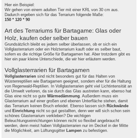
Hier ein Beispiel:
Wir gehen von einem adulten Tier mit einer KRL von 30 cm aus.
Dadurch ergeben sich für das Terrarium folgende Maße:
150 * 120 * 90
Art des Terrariums für Bartagame: Glas oder
Holz, kaufen oder selber bauen
Grundsätzlich bleibt es jedem selber überlassen, ob er sich ein
Vollglasterrarium oder ein Holzterrarium kauft oder es selber baut,
sofern es die richtige Größe für Bartagamen hat. Aber trotzdem gibt es
hier ein paar kleine Unterschiede, die wir hier erläutern werden.
Vollglasterrarien für Bartagamen
Vollglasterrarien
sind nicht besonders gut für das Halten von
Wüstenreptilien wie Bartagamen geeignet, sondern eher für die Haltung
von Regenwald-Reptilien. In Vollglasterrarien geht viel Lichtintensität an
die Umwelt verloren, da sie durch das Glas austreten kann, ebenso hat
Glas eine nicht so gute
Wärmedämmung
. Außerdem muss ein
Glasterrarium auf einer großen und ebenen Unterfläche stehen, damit
das Terrarium keinen Bruch erleidet. Ebenso lassen sich
Rückwände
und
Einrichtung
nicht so gut gestallten, denn wer will sich schon sein
schönes Glasterrarium verkleben? Die wichtigen
Beleuchtungseinrichtungen können nicht so flexibel angebraucht
werden, denn meist haben Vollglasterrarien nur im Deckel in der Mitte
die Möglichkeit, am Lüftungsgitter
Lampen
zu befestigen.