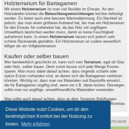
Holzterrarium für Bartagamen
Mit einem
Holzterrarium
ist man viel flexibler im Einsatz. An den
Holzwänden können die
Beleuchtungseinrichtungen
leichter befestigt
werden. Es bietet auch eine bessere Wärmedämmung. Ein Nachteil ist
jedoch, das man einen größeren Aufwand hat, bis man ein Holzterrarium
für den Einsatz für vorbereitet hat, da das Holz mit ungiftigem
Umweltlack bestrichen werden muss, damit es keine Feuchtigkeit
aufnehmen kann. In einem
Holzterrarium
lassen sich jedoch sehr
schöne Rückwande gestalten. Ein Holzterrarium ist zudem wesentlich
billiger als ein Vollglasterrarium.
Kaufen oder selber bauen
Wer handwerklich geschickt ist, kann sich sein
Terrarium
, egal ob Glas
oder Holz, selber bauen. Denn somit lassen sich jede Menge Kosten
sparen. Man muss dabei darauf achten, dass nirgends scharfe oder
spitze Ecken vorhanden sind, an denen sich die Bartagamen verletzen
könnten. Wichtig ist, dass man nur Materialen und Baustoffe einsetzt,
die für Bartagamen ungiftig sind, wenn sie z.B. daran lecken. Deswegen
sollte man nur ungiftige, umweltfreundliche Materialien verwenden.
Man sollte auch darauf achten, dass an dem Terrarium Belüftungen
eingebaut werden oder integriert sind, damit es nicht zu einem Hitzestau
kommt und die Luft zirkulieren kann.
Diese Website nutzt Cookies, um dir den
bestmöglichen Komfort bei der Nutzung zu
Alle Zeiten sind
UTC+02:00
bieten.
Mehr erfahren