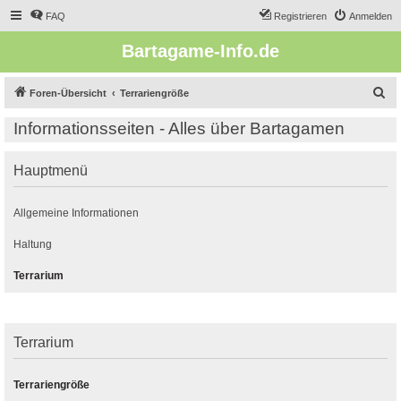
FAQ
Registrieren
Anmelden
Bartagame-Info.de
S
Foren-Übersicht
Terrariengröße
u
Informationsseiten - Alles über Bartagamen
c
h
Hauptmenü
e
Allgemeine Informationen
Haltung
Terrarium
Terrarium
Terrariengröße