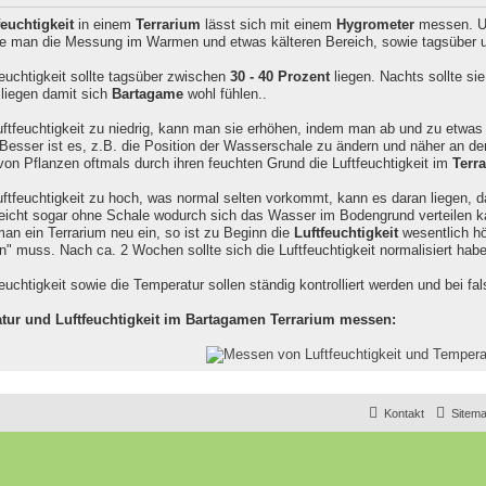
feuchtigkeit
in einem
Terrarium
lässt sich mit einem
Hygrometer
messen. Um 
lte man die Messung im Warmen und etwas kälteren Bereich, sowie tagsüber
feuchtigkeit sollte tagsüber zwischen
30 - 40 Prozent
liegen. Nachts sollte sie
liegen damit sich
Bartagame
wohl fühlen..
Luftfeuchtigkeit zu niedrig, kann man sie erhöhen, indem man ab und zu etwa
Besser ist es, z.B. die Position der Wasserschale zu ändern und näher an d
von Pflanzen oftmals durch ihren feuchten Grund die Luftfeuchtigkeit im
Terr
Luftfeuchtigkeit zu hoch, was normal selten vorkommt, kann es daran liegen, 
lleicht sogar ohne Schale wodurch sich das Wasser im Bodengrund verteilen k
man ein Terrarium neu ein, so ist zu Beginn die
Luftfeuchtigkeit
wesentlich hö
en" muss. Nach ca. 2 Wochen sollte sich die Luftfeuchtigkeit normalisiert habe
feuchtigkeit sowie die Temperatur sollen ständig kontrolliert werden und bei f
tur und Luftfeuchtigkeit im Bartagamen Terrarium messen:
Kontakt
Sitem