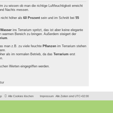
zu wissen ob man die richtige Luftfeuchtigkeit erreicht
 und Nachts messen.
 nicht höher als
60 Prozent
sein und im Schnitt bei
55
s
Wasser
ins Terrarium spritzt, das ist aber keine elegante
en warmen Bereich zu bringen. Außerdem steigert der
arium
.
das man z.B. zu viele feuchte
Pflanzen
im Terrarium stehen
ann.
her als im normalen Betrieb, da das
Terrarium
erst
n.
alschen Werten eingegriffen werden.
ap
Alle Cookies löschen
Impressum
Alle Zeiten sind
UTC+02:00