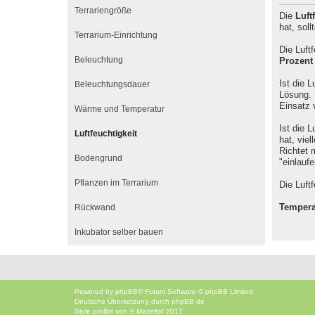
Terrariengröße
Die
Luft
hat, sol
Terrarium-Einrichtung
Die Luft
Beleuchtung
Prozent
Ist die 
Beleuchtungsdauer
Lösung. 
Einsatz 
Wärme und Temperatur
Ist die 
Luftfeuchtigkeit
hat, vie
Richtet 
Bodengrund
"einlauf
Pflanzen im Terrarium
Die Luft
Rückwand
Tempera
Inkubator selber bauen
Powered by
phpBB
® Forum Software © phpBB Limited
Deutsche Übersetzung durch
phpBB.de
Style
proflat
von ©
Mazeltof
2017