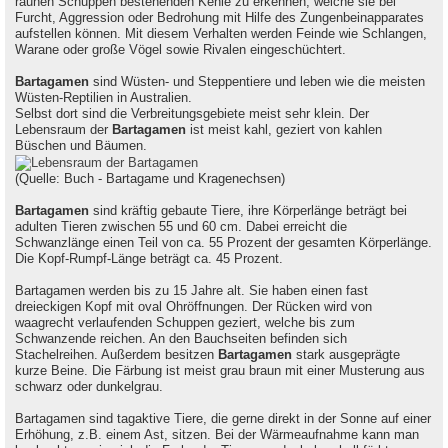
rauhen Schuppen bestehenden Kehle zu erkennen, welche sie bei
Furcht, Aggression oder Bedrohung mit Hilfe des Zungenbeinapparates
aufstellen können. Mit diesem Verhalten werden Feinde wie Schlangen,
Warane oder große Vögel sowie Rivalen eingeschüchtert.
Bartagamen
sind Wüsten- und Steppentiere und leben wie die meisten
Wüsten-Reptilien in Australien.
Selbst dort sind die Verbreitungsgebiete meist sehr klein. Der
Lebensraum der
Bartagamen
ist meist kahl, geziert von kahlen
Büschen und Bäumen.
(Quelle: Buch - Bartagame und Kragenechsen)
Bartagamen
sind kräftig gebaute Tiere, ihre Körperlänge beträgt bei
adulten Tieren zwischen 55 und 60 cm. Dabei erreicht die
Schwanzlänge einen Teil von ca. 55 Prozent der gesamten Körperlänge.
Die Kopf-Rumpf-Länge beträgt ca. 45 Prozent.
Bartagamen werden bis zu 15 Jahre alt. Sie haben einen fast
dreieckigen Kopf mit oval Ohröffnungen. Der Rücken wird von
waagrecht verlaufenden Schuppen geziert, welche bis zum
Schwanzende reichen. An den Bauchseiten befinden sich
Stachelreihen. Außerdem besitzen
Bartagamen
stark ausgeprägte
kurze Beine. Die Färbung ist meist grau braun mit einer Musterung aus
schwarz oder dunkelgrau.
Bartagamen sind tagaktive Tiere, die gerne direkt in der Sonne auf einer
Erhöhung, z.B. einem Ast, sitzen. Bei der Wärmeaufnahme kann man