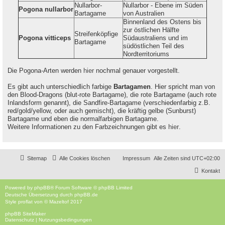
Nullarbor-
Nullarbor - Ebene im Süden
Pogona nullarbor
Bartagame
von Australien
Binnenland des Ostens bis
zur östlichen Hälfte
Streifenköpfige
Pogona vitticeps
Südaustraliens und im
Bartagame
südöstlichen Teil des
Nordterritoriums
Die Pogona-Arten werden
hier
nochmal genauer vorgestellt.
Es gibt auch unterschiedlich farbige
Bartagamen
. Hier spricht man von
den Blood-Dragons (blut-rote Bartagame), die rote Bartagame (auch rote
Inlandsform genannt), die Sandfire-Bartagame (verschiedenfarbig z.B.
red/gold/yellow, oder auch gemischt), die kräftig gelbe (Sunburst)
Bartagame und eben die normalfarbigen Bartagame.
Weitere Informationen zu den Farbzeichnungen gibt es
hier
.
Sitemap
Alle Cookies löschen
Impressum
Alle Zeiten sind
UTC+02:00
Kontakt
Powered by
phpBB
® Forum Software © phpBB Limited
Deutsche Übersetzung durch
phpBB.de
Style
proflat
von ©
Mazeltof
2017
phpBB SiteMaker
Datenschutz
|
Nutzungsbedingungen