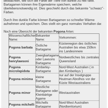
beobachten, wie sich die Farbe der Tiere von dunkel zu hell färbt.
Bartagamen können ihre Eigenwärme speichern, welche
überlebensnotwendig ist. Dies geschieht durch das bekannte "schwarz"-
Färben.
Durch ihre dunkle Farbe können Bartagamen so schneller Wärme
aufnehmen und speichern. Dies stellt ein ganz normales Verhalten dar.
Noch eine Übersicht der bekannten
Pogona
Arten:
Wissenschaftlicher
Bekannter
Vorkommen:
Name:
Name:
Küstenregion des östliches
Östliche
Pogona barbata
Australien bis etwa 150km
Bartagame
ins Landesinnere
Zwergbartagame
Pogona
Nordwestliches bis zentrales
oder Lawsons
henrylawsoni
Queensland
Bartagame
Pogona
Kimberley-
Nord-West Australien ( in
microlepidota
Bartagame
den Kimberleys )
nur auf der Inselgruppe
kleine
Pogona minima
Houtman Abrolhos vor der
Bartagame
Küste Westaustraliens
Westliche
Bartagame oder
Pogona minor
Westaustralien
Kleinbärtige
Agame
Mitchells
Nord-West Australien
Pogona mitchelli
Bartagame
(Nordterritorium)