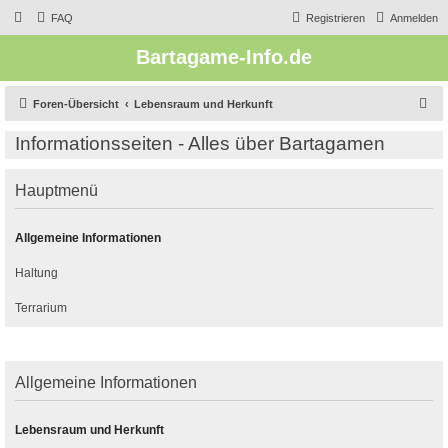
FAQ
Registrieren
Anmelden
Bartagame-Info.de
S
Foren-Übersicht
Lebensraum und Herkunft
u
Informationsseiten - Alles über Bartagamen
c
h
Hauptmenü
e
Allgemeine Informationen
Haltung
Terrarium
Allgemeine Informationen
Lebensraum und Herkunft