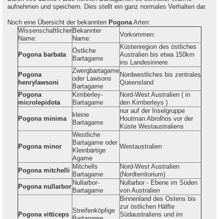
aufnehmen und speichern. Dies stellt ein ganz normales Verhalten dar.
Noch eine Übersicht der bekannten
Pogona
Arten:
Wissenschaftlicher
Bekannter
Vorkommen:
Name:
Name:
Küstenregion des östliches
Östliche
Pogona barbata
Australien bis etwa 150km
Bartagame
ins Landesinnere
Zwergbartagame
Pogona
Nordwestliches bis zentrales
oder Lawsons
henrylawsoni
Queensland
Bartagame
Pogona
Kimberley-
Nord-West Australien ( in
microlepidota
Bartagame
den Kimberleys )
nur auf der Inselgruppe
kleine
Pogona minima
Houtman Abrolhos vor der
Bartagame
Küste Westaustraliens
Westliche
Bartagame oder
Pogona minor
Westaustralien
Kleinbärtige
Agame
Mitchells
Nord-West Australien
Pogona mitchelli
Bartagame
(Nordterritorium)
Nullarbor-
Nullarbor - Ebene im Süden
Pogona nullarbor
Bartagame
von Australien
Binnenland des Ostens bis
zur östlichen Hälfte
Streifenköpfige
Pogona vitticeps
Südaustraliens und im
Bartagame