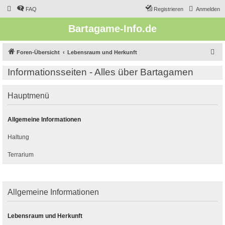
FAQ
Registrieren
Anmelden
Bartagame-Info.de
S
Foren-Übersicht
Lebensraum und Herkunft
u
Informationsseiten - Alles über Bartagamen
c
h
Hauptmenü
e
Allgemeine Informationen
Haltung
Terrarium
Allgemeine Informationen
Lebensraum und Herkunft