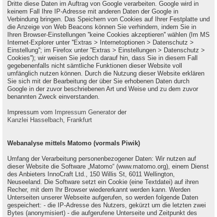
Dritte diese Daten im Auftrag von Google verarbeiten. Google wird in
keinem Fall Ihre IP-Adresse mit anderen Daten der Google in
Verbindung bringen. Das Speichern von Cookies auf Ihrer Festplatte und
die Anzeige von Web Beacons können Sie verhindern, indem Sie in
Ihren Browser-Einstellungen ''keine Cookies akzeptieren'' wählen (Im MS
Internet-Explorer unter ''Extras > Internetoptionen > Datenschutz >
Einstellung''; im Firefox unter ''Extras > Einstellungen > Datenschutz >
Cookies''); wir weisen Sie jedoch darauf hin, dass Sie in diesem Fall
gegebenenfalls nicht sämtliche Funktionen dieser Website voll
umfänglich nutzen können. Durch die Nutzung dieser Website erklären
Sie sich mit der Bearbeitung der über Sie erhobenen Daten durch
Google in der zuvor beschriebenen Art und Weise und zu dem zuvor
benannten Zweck einverstanden.
Impressum vom
Impressum Generator
der
Kanzlei Hasselbach, Frankfurt
Webanalyse mittels Matomo (vormals Piwik)
Umfang der Verarbeitung personenbezogener Daten: Wir nutzen auf
dieser Website die Software „Matomo“ (www.matomo.org), einem Dienst
des Anbieters InnoCraft Ltd., 150 Willis St, 6011 Wellington,
Neuseeland. Die Software setzt ein Cookie (eine Textdatei) auf ihren
Recher, mit dem Ihr Browser wiedererkannt werden kann. Werden
Unterseiten unserer Webseite aufgerufen, so werden folgende Daten
gespeichert: - die IP-Adresse des Nutzers, gekürzt um die letzten zwei
Bytes (anonymisiert) - die aufgerufene Unterseite und Zeitpunkt des