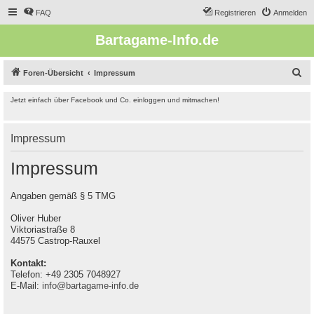
FAQ
Registrieren
Anmelden
Bartagame-Info.de
S
Foren-Übersicht
Impressum
u
Jetzt einfach über Facebook und Co. einloggen und mitmachen!
c
h
Impressum
e
Impressum
Angaben gemäß § 5 TMG
Oliver Huber
Viktoriastraße 8
44575 Castrop-Rauxel
Kontakt:
Telefon: +49 2305 7048927
E-Mail:
info@bartagame-info.de