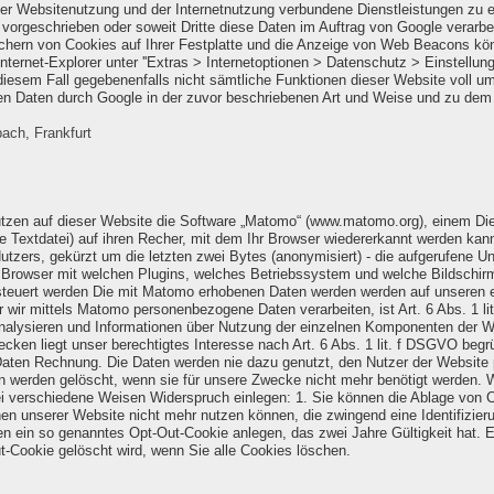
r Websitenutzung und der Internetnutzung verbundene Dienstleistungen zu e
h vorgeschrieben oder soweit Dritte diese Daten im Auftrag von Google verarbe
chern von Cookies auf Ihrer Festplatte und die Anzeige von Web Beacons kön
nternet-Explorer unter ''Extras > Internetoptionen > Datenschutz > Einstellung
n diesem Fall gegebenenfalls nicht sämtliche Funktionen dieser Website voll 
enen Daten durch Google in der zuvor beschriebenen Art und Weise und zu de
ach, Frankfurt
zen auf dieser Website die Software „Matomo“ (www.matomo.org), einem Diens
ne Textdatei) auf ihren Recher, mit dem Ihr Browser wiedererkannt werden ka
tzers, gekürzt um die letzten zwei Bytes (anonymisiert) - die aufgerufene Unt
er Browser mit welchen Plugins, welches Betriebssystem und welche Bildschirm
gesteuert werden Die mit Matomo erhobenen Daten werden werden auf unseren e
er wir mittels Matomo personenbezogene Daten verarbeiten, ist Art. 6 Abs. 1 
analysieren und Informationen über Nutzung der einzelnen Komponenten der We
Zwecken liegt unser berechtigtes Interesse nach Art. 6 Abs. 1 lit. f DSGVO be
en Rechnung. Die Daten werden nie dazu genutzt, den Nutzer der Website per
 werden gelöscht, wenn sie für unsere Zwecke nicht mehr benötigt werden. 
i verschiedene Weisen Widerspruch einlegen: 1. Sie können die Ablage von C
en unserer Website nicht mehr nutzen können, die zwingend eine Identifizier
en ein so genanntes Opt-Out-Cookie anlegen, das zwei Jahre Gültigkeit hat. 
ut-Cookie gelöscht wird, wenn Sie alle Cookies löschen.