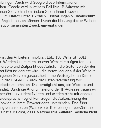
rbringen. Auch wird Google diese Informationen
iten. Google wird in keinem Fall Ihre IP-Adresse mit
nen Sie verhindern, indem Sie in Ihren Browser-
''; im Firefox unter ''Extras > Einstellungen > Datenschutz
umfänglich nutzen können. Durch die Nutzung dieser Website
m zuvor benannten Zweck einverstanden.
t des Anbieters InnoCraft Ltd., 150 Willis St, 6011
nn. Werden Unterseiten unserer Webseite aufgerufen, so
erseite und Zeitpunkt des Aufrufs - die Seite, von der der
auflösung genutzt wird - die Verweildauer auf der Website
igenen Servern gespeichert. Eine Weitergabe an Dritte
lit. f der DSGVO. Zweck der Datenverarbeitung Wir
bsite zu erhalten. Das ermöglicht uns, die Website und
gründet. Durch die Anonymisierung der IP-Adresse tragen wir
sönlich zu identifizieren und werden nicht mit anderen
Widerspruchsmöglichkeit Gegen die Aufzeichnung der
ookies in ihrem Browser ganz unterbinden. Das führt
ung voraussetzen (Warenkorb, Bestellungen, persönliche
Es hat zur Folge, dass Matomo Ihre weiteren Besuche nicht