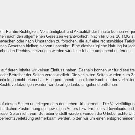
ellt. Für die Richtigkeit, Vollständigkeit und Aktualität der Inhalte können wi
ten nach den allgemeinen Gesetzen verantwortlich. Nach §§ 8 bis 10 TMG sind 
erwachen oder nach Umständen zu forschen, die auf eine rechtswidrige Tätigke
en Gesetzen bleiben hiervon unberührt. Eine diesbezügliche Haftung ist jedo
chenden Rechtsverletzungen werden wir diese Inhalte umgehend entfernen.
, auf deren Inhalte wir keinen Einfluss haben. Deshalb können wir für diese 
ter oder Betreiber der Seiten verantwortlich. Die verlinkten Seiten wurden zum
erlinkung nicht erkennbar. Eine permanente inhaltliche Kontrolle der verlinkte
Rechtsverletzungen werden wir derartige Links umgehend entfernen.
 auf diesen Seiten unterliegen dem deutschen Urheberrecht. Die Vervielfältigun
iftlichen Zustimmung des jeweiligen Autors bzw. Erstellers. Downloads und Ko
eser Seite nicht vom Betreiber erstellt wurden, werden die Urheberrechte Drit
heberrechtsverletzung aufmerksam werden, bitten wir um einen entsprechende