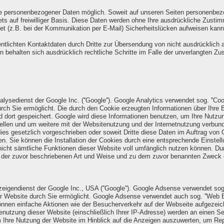
be personenbezogener Daten möglich. Soweit auf unseren Seiten personenbezo
ets auf freiwilliger Basis. Diese Daten werden ohne Ihre ausdrückliche Zusti
net (z.B. bei der Kommunikation per E-Mail) Sicherheitslücken aufweisen kann
tlichten Kontaktdaten durch Dritte zur Übersendung von nicht ausdrücklich a
ten behalten sich ausdrücklich rechtliche Schritte im Falle der unverlangten
ysedienst der Google Inc. (''Google''). Google Analytics verwendet sog. ''Coo
ch Sie ermöglicht. Die durch den Cookie erzeugten Informationen über Ihre B
d dort gespeichert. Google wird diese Informationen benutzen, um Ihre Nutz
ellen und um weitere mit der Websitenutzung und der Internetnutzung verbund
dies gesetzlich vorgeschrieben oder soweit Dritte diese Daten im Auftrag von G
n. Sie können die Installation der Cookies durch eine entsprechende Einstell
nicht sämtliche Funktionen dieser Website voll umfänglich nutzen können. Dur
n der zuvor beschriebenen Art und Weise und zu dem zuvor benannten Zweck 
gendienst der Google Inc., USA (''Google''). Google Adsense verwendet sog. 
r Website durch Sie ermöglicht. Google Adsense verwendet auch sog. ''Web B
nnen einfache Aktionen wie der Besucherverkehr auf der Webseite aufgezei
nutzung dieser Website (einschließlich Ihrer IP-Adresse) werden an einen S
 Ihre Nutzung der Website im Hinblick auf die Anzeigen auszuwerten, um Repo