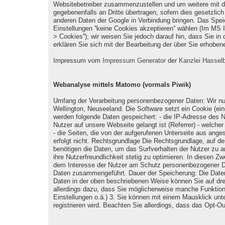
Websitebetreiber zusammenzustellen und um weitere mit de
gegebenenfalls an Dritte übertragen, sofern dies gesetzlic
anderen Daten der Google in Verbindung bringen. Das Spei
Einstellungen ''keine Cookies akzeptieren'' wählen (Im MS I
> Cookies''); wir weisen Sie jedoch darauf hin, dass Sie i
erklären Sie sich mit der Bearbeitung der über Sie erhob
Impressum vom
Impressum Generator
der
Kanzlei Hasselb
Webanalyse mittels Matomo (vormals Piwik)
Umfang der Verarbeitung personenbezogener Daten: Wir nut
Wellington, Neuseeland. Die Software setzt ein Cookie (ei
werden folgende Daten gespeichert: - die IP-Adresse des Nu
Nutzer auf unsere Webseite gelangt ist (Referrer) - welch
- die Seiten, die von der aufgerufenen Unterseite aus an
erfolgt nicht. Rechtsgrundlage Die Rechtsgrundlage, auf d
benötigen die Daten, um das Surfverhalten der Nutzer zu 
ihre Nutzerfreundlichkeit stetig zu optimieren. In diesen 
dem Interesse der Nutzer am Schutz personenbezogener Dat
Daten zusammengeführt. Dauer der Speicherung: Die Daten
Daten in der oben beschriebenen Weise können Sie auf dre
allerdings dazu, dass Sie möglicherweise manche Funktion
Einstellungen o.ä.) 3. Sie können mit einem Mausklick unt
registrieren wird. Beachten Sie allerdings, dass das Opt-O