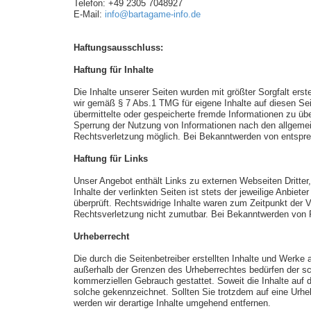
Telefon: +49 2305 7048927
E-Mail:
info@bartagame-info.de
Haftungsausschluss:
Haftung für Inhalte
Die Inhalte unserer Seiten wurden mit größter Sorgfalt erst
wir gemäß § 7 Abs.1 TMG für eigene Inhalte auf diesen Sei
übermittelte oder gespeicherte fremde Informationen zu üb
Sperrung der Nutzung von Informationen nach den allgemein
Rechtsverletzung möglich. Bei Bekanntwerden von entspre
Haftung für Links
Unser Angebot enthält Links zu externen Webseiten Dritter
Inhalte der verlinkten Seiten ist stets der jeweilige Anbie
überprüft. Rechtswidrige Inhalte waren zum Zeitpunkt der V
Rechtsverletzung nicht zumutbar. Bei Bekanntwerden von 
Urheberrecht
Die durch die Seitenbetreiber erstellten Inhalte und Werke
außerhalb der Grenzen des Urheberrechtes bedürfen der schr
kommerziellen Gebrauch gestattet. Soweit die Inhalte auf di
solche gekennzeichnet. Sollten Sie trotzdem auf eine Ur
werden wir derartige Inhalte umgehend entfernen.