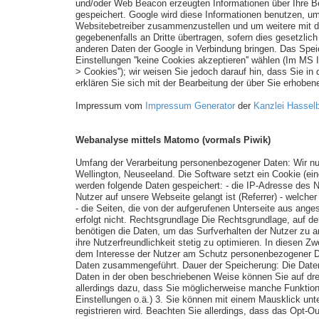
und/oder Web Beacon erzeugten Informationen über Ihre Be
gespeichert. Google wird diese Informationen benutzen, um
Websitebetreiber zusammenzustellen und um weitere mit de
gegebenenfalls an Dritte übertragen, sofern dies gesetzlic
anderen Daten der Google in Verbindung bringen. Das Spei
Einstellungen ''keine Cookies akzeptieren'' wählen (Im MS I
> Cookies''); wir weisen Sie jedoch darauf hin, dass Sie i
erklären Sie sich mit der Bearbeitung der über Sie erhob
Impressum vom
Impressum Generator
der
Kanzlei Hasselb
Webanalyse mittels Matomo (vormals Piwik)
Umfang der Verarbeitung personenbezogener Daten: Wir nut
Wellington, Neuseeland. Die Software setzt ein Cookie (ei
werden folgende Daten gespeichert: - die IP-Adresse des Nu
Nutzer auf unsere Webseite gelangt ist (Referrer) - welch
- die Seiten, die von der aufgerufenen Unterseite aus an
erfolgt nicht. Rechtsgrundlage Die Rechtsgrundlage, auf d
benötigen die Daten, um das Surfverhalten der Nutzer zu 
ihre Nutzerfreundlichkeit stetig zu optimieren. In diesen 
dem Interesse der Nutzer am Schutz personenbezogener Dat
Daten zusammengeführt. Dauer der Speicherung: Die Daten
Daten in der oben beschriebenen Weise können Sie auf dre
allerdings dazu, dass Sie möglicherweise manche Funktion
Einstellungen o.ä.) 3. Sie können mit einem Mausklick unt
registrieren wird. Beachten Sie allerdings, dass das Opt-O