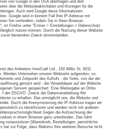
erver von Google in den USA übertragen und dort
rts über die Websiteaktivitäten und Anzeigen für die
rbringen. Auch wird Google diese Informationen
iten. Google wird in keinem Fall Ihre IP-Adresse mit
nen Sie verhindern, indem Sie in Ihren Browser-
''; im Firefox unter ''Extras > Einstellungen > Datenschutz
umfänglich nutzen können. Durch die Nutzung dieser Website
m zuvor benannten Zweck einverstanden.
t des Anbieters InnoCraft Ltd., 150 Willis St, 6011
nn. Werden Unterseiten unserer Webseite aufgerufen, so
erseite und Zeitpunkt des Aufrufs - die Seite, von der der
auflösung genutzt wird - die Verweildauer auf der Website
igenen Servern gespeichert. Eine Weitergabe an Dritte
lit. f der DSGVO. Zweck der Datenverarbeitung Wir
bsite zu erhalten. Das ermöglicht uns, die Website und
gründet. Durch die Anonymisierung der IP-Adresse tragen wir
sönlich zu identifizieren und werden nicht mit anderen
Widerspruchsmöglichkeit Gegen die Aufzeichnung der
ookies in ihrem Browser ganz unterbinden. Das führt
ung voraussetzen (Warenkorb, Bestellungen, persönliche
Es hat zur Folge, dass Matomo Ihre weiteren Besuche nicht