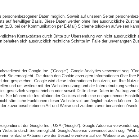
be personenbezogener Daten möglich. Soweit auf unseren Seiten personenbezo
ets auf freiwilliger Basis. Diese Daten werden ohne Ihre ausdrückliche Zusti
net (z.B. bei der Kommunikation per E-Mail) Sicherheitslücken aufweisen kann
tlichten Kontaktdaten durch Dritte zur Übersendung von nicht ausdrücklich a
ten behalten sich ausdrücklich rechtliche Schritte im Falle der unverlangten
ysedienst der Google Inc. (''Google''). Google Analytics verwendet sog. ''Coo
ch Sie ermöglicht. Die durch den Cookie erzeugten Informationen über Ihre B
d dort gespeichert. Google wird diese Informationen benutzen, um Ihre Nutz
ellen und um weitere mit der Websitenutzung und der Internetnutzung verbund
dies gesetzlich vorgeschrieben oder soweit Dritte diese Daten im Auftrag von G
n. Sie können die Installation der Cookies durch eine entsprechende Einstell
nicht sämtliche Funktionen dieser Website voll umfänglich nutzen können. Dur
n der zuvor beschriebenen Art und Weise und zu dem zuvor benannten Zweck 
gendienst der Google Inc., USA (''Google''). Google Adsense verwendet sog. 
r Website durch Sie ermöglicht. Google Adsense verwendet auch sog. ''Web B
nnen einfache Aktionen wie der Besucherverkehr auf der Webseite aufgezei