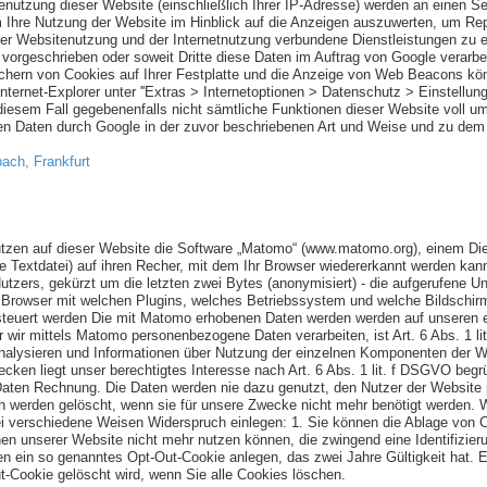
nutzung dieser Website (einschließlich Ihrer IP-Adresse) werden an einen S
 Ihre Nutzung der Website im Hinblick auf die Anzeigen auszuwerten, um Repo
r Websitenutzung und der Internetnutzung verbundene Dienstleistungen zu e
h vorgeschrieben oder soweit Dritte diese Daten im Auftrag von Google verarbe
chern von Cookies auf Ihrer Festplatte und die Anzeige von Web Beacons kön
nternet-Explorer unter ''Extras > Internetoptionen > Datenschutz > Einstellung
n diesem Fall gegebenenfalls nicht sämtliche Funktionen dieser Website voll 
enen Daten durch Google in der zuvor beschriebenen Art und Weise und zu de
ach, Frankfurt
zen auf dieser Website die Software „Matomo“ (www.matomo.org), einem Diens
ne Textdatei) auf ihren Recher, mit dem Ihr Browser wiedererkannt werden ka
tzers, gekürzt um die letzten zwei Bytes (anonymisiert) - die aufgerufene Unt
er Browser mit welchen Plugins, welches Betriebssystem und welche Bildschirm
gesteuert werden Die mit Matomo erhobenen Daten werden werden auf unseren e
er wir mittels Matomo personenbezogene Daten verarbeiten, ist Art. 6 Abs. 1 
analysieren und Informationen über Nutzung der einzelnen Komponenten der We
Zwecken liegt unser berechtigtes Interesse nach Art. 6 Abs. 1 lit. f DSGVO be
en Rechnung. Die Daten werden nie dazu genutzt, den Nutzer der Website per
 werden gelöscht, wenn sie für unsere Zwecke nicht mehr benötigt werden. 
i verschiedene Weisen Widerspruch einlegen: 1. Sie können die Ablage von C
en unserer Website nicht mehr nutzen können, die zwingend eine Identifizier
en ein so genanntes Opt-Out-Cookie anlegen, das zwei Jahre Gültigkeit hat. 
ut-Cookie gelöscht wird, wenn Sie alle Cookies löschen.