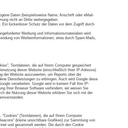
gene Daten (beispielsweise Name, Anschrift oder eMail-
mmung nicht an Dritte weitergegeben.
. Ein lückenloser Schutz der Daten vor dem Zugriff durch
ngeforderter Werbung und Informationsmaterialien wird
 Zusendung von Werbeinformationen, etwa durch Spam-Mails,
kies'', Textdateien, die auf Ihrem Computer gespeichert
enutzung dieser Website (einschließlich Ihrer IP-Adresse)
ung der Website auszuwerten, um Reports über die
ene Dienstleistungen zu erbringen. Auch wird Google diese
oogle verarbeiten. Google wird in keinem Fall Ihre IP-
ung Ihrer Browser Software verhindern; wir weisen Sie
ch die Nutzung dieser Website erklären Sie sich mit der
einverstanden.
''Cookies'' (Textdateien), die auf Ihrem Computer
eacons'' (kleine unsichtbare Grafiken) zur Sammlung von
chnet und gesammelt werden. Die durch den Cookie