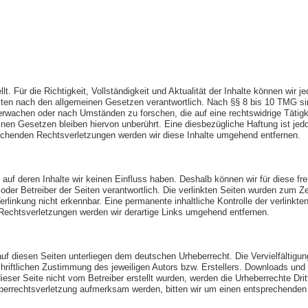
ellt. Für die Richtigkeit, Vollständigkeit und Aktualität der Inhalte können wi
ten nach den allgemeinen Gesetzen verantwortlich. Nach §§ 8 bis 10 TMG sind 
erwachen oder nach Umständen zu forschen, die auf eine rechtswidrige Tätigke
en Gesetzen bleiben hiervon unberührt. Eine diesbezügliche Haftung ist jedo
chenden Rechtsverletzungen werden wir diese Inhalte umgehend entfernen.
, auf deren Inhalte wir keinen Einfluss haben. Deshalb können wir für diese 
ter oder Betreiber der Seiten verantwortlich. Die verlinkten Seiten wurden zum
erlinkung nicht erkennbar. Eine permanente inhaltliche Kontrolle der verlinkte
Rechtsverletzungen werden wir derartige Links umgehend entfernen.
 auf diesen Seiten unterliegen dem deutschen Urheberrecht. Die Vervielfältigun
iftlichen Zustimmung des jeweiligen Autors bzw. Erstellers. Downloads und Ko
eser Seite nicht vom Betreiber erstellt wurden, werden die Urheberrechte Drit
heberrechtsverletzung aufmerksam werden, bitten wir um einen entsprechende