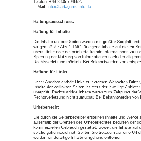
Telefon: +49 2305 7048927
E-Mail:
info@bartagame-info.de
Haftungsausschluss:
Haftung für Inhalte
Die Inhalte unserer Seiten wurden mit größter Sorgfalt erst
wir gemäß § 7 Abs.1 TMG für eigene Inhalte auf diesen Sei
übermittelte oder gespeicherte fremde Informationen zu üb
Sperrung der Nutzung von Informationen nach den allgemein
Rechtsverletzung möglich. Bei Bekanntwerden von entspre
Haftung für Links
Unser Angebot enthält Links zu externen Webseiten Dritter
Inhalte der verlinkten Seiten ist stets der jeweilige Anbie
überprüft. Rechtswidrige Inhalte waren zum Zeitpunkt der V
Rechtsverletzung nicht zumutbar. Bei Bekanntwerden von 
Urheberrecht
Die durch die Seitenbetreiber erstellten Inhalte und Werke
außerhalb der Grenzen des Urheberrechtes bedürfen der schr
kommerziellen Gebrauch gestattet. Soweit die Inhalte auf di
solche gekennzeichnet. Sollten Sie trotzdem auf eine Ur
werden wir derartige Inhalte umgehend entfernen.