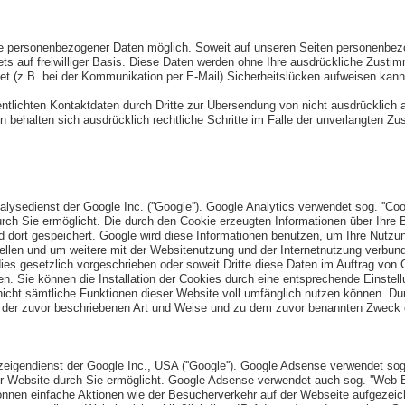
be personenbezogener Daten möglich. Soweit auf unseren Seiten personenbezo
ets auf freiwilliger Basis. Diese Daten werden ohne Ihre ausdrückliche Zusti
net (z.B. bei der Kommunikation per E-Mail) Sicherheitslücken aufweisen kann
tlichten Kontaktdaten durch Dritte zur Übersendung von nicht ausdrücklich a
ten behalten sich ausdrücklich rechtliche Schritte im Falle der unverlangten
ysedienst der Google Inc. (''Google''). Google Analytics verwendet sog. ''Coo
ch Sie ermöglicht. Die durch den Cookie erzeugten Informationen über Ihre B
d dort gespeichert. Google wird diese Informationen benutzen, um Ihre Nutz
ellen und um weitere mit der Websitenutzung und der Internetnutzung verbund
dies gesetzlich vorgeschrieben oder soweit Dritte diese Daten im Auftrag von G
n. Sie können die Installation der Cookies durch eine entsprechende Einstell
nicht sämtliche Funktionen dieser Website voll umfänglich nutzen können. Dur
n der zuvor beschriebenen Art und Weise und zu dem zuvor benannten Zweck 
gendienst der Google Inc., USA (''Google''). Google Adsense verwendet sog. 
r Website durch Sie ermöglicht. Google Adsense verwendet auch sog. ''Web B
nnen einfache Aktionen wie der Besucherverkehr auf der Webseite aufgezei