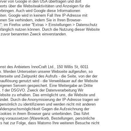
erver von Google in den USA übertragen und dort
rts über die Websiteaktivitäten und Anzeigen für die
rbringen. Auch wird Google diese Informationen
iten. Google wird in keinem Fall Ihre IP-Adresse mit
nen Sie verhindern, indem Sie in Ihren Browser-
''; im Firefox unter ''Extras > Einstellungen > Datenschutz
umfänglich nutzen können. Durch die Nutzung dieser Website
m zuvor benannten Zweck einverstanden.
t des Anbieters InnoCraft Ltd., 150 Willis St, 6011
nn. Werden Unterseiten unserer Webseite aufgerufen, so
erseite und Zeitpunkt des Aufrufs - die Seite, von der der
auflösung genutzt wird - die Verweildauer auf der Website
igenen Servern gespeichert. Eine Weitergabe an Dritte
lit. f der DSGVO. Zweck der Datenverarbeitung Wir
bsite zu erhalten. Das ermöglicht uns, die Website und
gründet. Durch die Anonymisierung der IP-Adresse tragen wir
sönlich zu identifizieren und werden nicht mit anderen
Widerspruchsmöglichkeit Gegen die Aufzeichnung der
ookies in ihrem Browser ganz unterbinden. Das führt
ung voraussetzen (Warenkorb, Bestellungen, persönliche
Es hat zur Folge, dass Matomo Ihre weiteren Besuche nicht