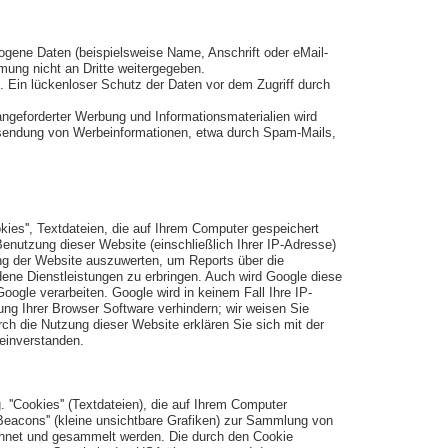
gene Daten (beispielsweise Name, Anschrift oder eMail-
mmung nicht an Dritte weitergegeben.
. Ein lückenloser Schutz der Daten vor dem Zugriff durch
ngeforderter Werbung und Informationsmaterialien wird
 Zusendung von Werbeinformationen, etwa durch Spam-Mails,
kies'', Textdateien, die auf Ihrem Computer gespeichert
enutzung dieser Website (einschließlich Ihrer IP-Adresse)
ung der Website auszuwerten, um Reports über die
ene Dienstleistungen zu erbringen. Auch wird Google diese
oogle verarbeiten. Google wird in keinem Fall Ihre IP-
ung Ihrer Browser Software verhindern; wir weisen Sie
ch die Nutzung dieser Website erklären Sie sich mit der
einverstanden.
''Cookies'' (Textdateien), die auf Ihrem Computer
eacons'' (kleine unsichtbare Grafiken) zur Sammlung von
chnet und gesammelt werden. Die durch den Cookie