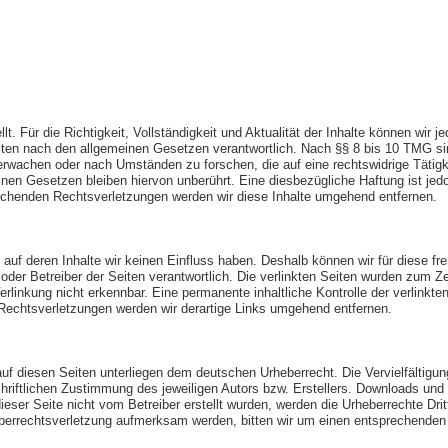
ellt. Für die Richtigkeit, Vollständigkeit und Aktualität der Inhalte können wi
ten nach den allgemeinen Gesetzen verantwortlich. Nach §§ 8 bis 10 TMG sind 
erwachen oder nach Umständen zu forschen, die auf eine rechtswidrige Tätigke
en Gesetzen bleiben hiervon unberührt. Eine diesbezügliche Haftung ist jedo
chenden Rechtsverletzungen werden wir diese Inhalte umgehend entfernen.
, auf deren Inhalte wir keinen Einfluss haben. Deshalb können wir für diese 
ter oder Betreiber der Seiten verantwortlich. Die verlinkten Seiten wurden zum
erlinkung nicht erkennbar. Eine permanente inhaltliche Kontrolle der verlinkte
Rechtsverletzungen werden wir derartige Links umgehend entfernen.
 auf diesen Seiten unterliegen dem deutschen Urheberrecht. Die Vervielfältigun
iftlichen Zustimmung des jeweiligen Autors bzw. Erstellers. Downloads und Ko
eser Seite nicht vom Betreiber erstellt wurden, werden die Urheberrechte Drit
heberrechtsverletzung aufmerksam werden, bitten wir um einen entsprechende