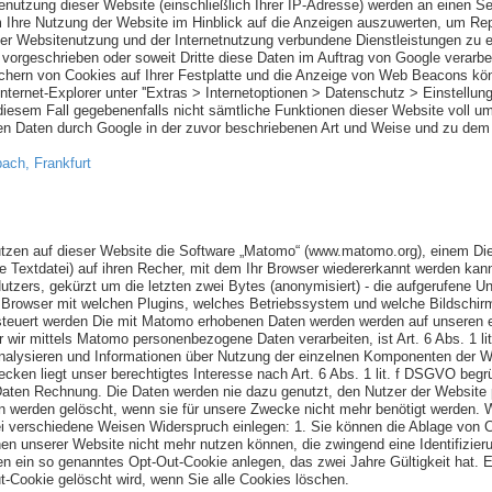
nutzung dieser Website (einschließlich Ihrer IP-Adresse) werden an einen S
 Ihre Nutzung der Website im Hinblick auf die Anzeigen auszuwerten, um Repo
r Websitenutzung und der Internetnutzung verbundene Dienstleistungen zu e
h vorgeschrieben oder soweit Dritte diese Daten im Auftrag von Google verarbe
chern von Cookies auf Ihrer Festplatte und die Anzeige von Web Beacons kön
nternet-Explorer unter ''Extras > Internetoptionen > Datenschutz > Einstellung
n diesem Fall gegebenenfalls nicht sämtliche Funktionen dieser Website voll 
enen Daten durch Google in der zuvor beschriebenen Art und Weise und zu de
ach, Frankfurt
zen auf dieser Website die Software „Matomo“ (www.matomo.org), einem Diens
ne Textdatei) auf ihren Recher, mit dem Ihr Browser wiedererkannt werden ka
tzers, gekürzt um die letzten zwei Bytes (anonymisiert) - die aufgerufene Unt
er Browser mit welchen Plugins, welches Betriebssystem und welche Bildschirm
gesteuert werden Die mit Matomo erhobenen Daten werden werden auf unseren e
er wir mittels Matomo personenbezogene Daten verarbeiten, ist Art. 6 Abs. 1 
analysieren und Informationen über Nutzung der einzelnen Komponenten der We
Zwecken liegt unser berechtigtes Interesse nach Art. 6 Abs. 1 lit. f DSGVO be
en Rechnung. Die Daten werden nie dazu genutzt, den Nutzer der Website per
 werden gelöscht, wenn sie für unsere Zwecke nicht mehr benötigt werden. 
i verschiedene Weisen Widerspruch einlegen: 1. Sie können die Ablage von C
en unserer Website nicht mehr nutzen können, die zwingend eine Identifizier
en ein so genanntes Opt-Out-Cookie anlegen, das zwei Jahre Gültigkeit hat. 
ut-Cookie gelöscht wird, wenn Sie alle Cookies löschen.