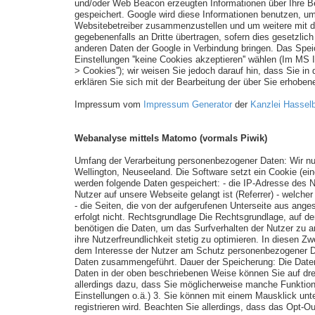
und/oder Web Beacon erzeugten Informationen über Ihre Be
gespeichert. Google wird diese Informationen benutzen, um
Websitebetreiber zusammenzustellen und um weitere mit de
gegebenenfalls an Dritte übertragen, sofern dies gesetzlic
anderen Daten der Google in Verbindung bringen. Das Spei
Einstellungen ''keine Cookies akzeptieren'' wählen (Im MS I
> Cookies''); wir weisen Sie jedoch darauf hin, dass Sie i
erklären Sie sich mit der Bearbeitung der über Sie erhob
Impressum vom
Impressum Generator
der
Kanzlei Hasselb
Webanalyse mittels Matomo (vormals Piwik)
Umfang der Verarbeitung personenbezogener Daten: Wir nut
Wellington, Neuseeland. Die Software setzt ein Cookie (ei
werden folgende Daten gespeichert: - die IP-Adresse des Nu
Nutzer auf unsere Webseite gelangt ist (Referrer) - welch
- die Seiten, die von der aufgerufenen Unterseite aus an
erfolgt nicht. Rechtsgrundlage Die Rechtsgrundlage, auf d
benötigen die Daten, um das Surfverhalten der Nutzer zu 
ihre Nutzerfreundlichkeit stetig zu optimieren. In diesen 
dem Interesse der Nutzer am Schutz personenbezogener Dat
Daten zusammengeführt. Dauer der Speicherung: Die Daten
Daten in der oben beschriebenen Weise können Sie auf dre
allerdings dazu, dass Sie möglicherweise manche Funktion
Einstellungen o.ä.) 3. Sie können mit einem Mausklick unt
registrieren wird. Beachten Sie allerdings, dass das Opt-O