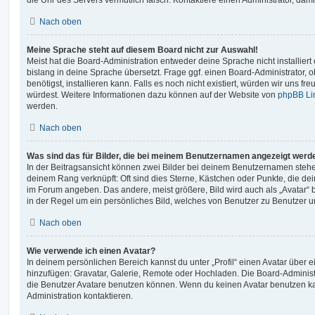
Nach oben
Meine Sprache steht auf diesem Board nicht zur Auswahl!
Meist hat die Board-Administration entweder deine Sprache nicht installier
bislang in deine Sprache übersetzt. Frage ggf. einen Board-Administrator, 
benötigst, installieren kann. Falls es noch nicht existiert, würden wir uns f
würdest. Weitere Informationen dazu können auf der Website von
phpBB Li
werden.
Nach oben
Was sind das für Bilder, die bei meinem Benutzernamen angezeigt werd
In der Beitragsansicht können zwei Bilder bei deinem Benutzernamen stehen.
deinem Rang verknüpft: Oft sind dies Sterne, Kästchen oder Punkte, die de
im Forum angeben. Das andere, meist größere, Bild wird auch als „Avatar“ b
in der Regel um ein persönliches Bild, welches von Benutzer zu Benutzer unt
Nach oben
Wie verwende ich einen Avatar?
In deinem persönlichen Bereich kannst du unter „Profil“ einen Avatar über 
hinzufügen: Gravatar, Galerie, Remote oder Hochladen. Die Board-Adminis
die Benutzer Avatare benutzen können. Wenn du keinen Avatar benutzen kan
Administration kontaktieren.