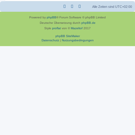
Alle Zeiten sind
UTC+02:00
Powered by
phpBB
® Forum Software © phpBB Limited
Deutsche Übersetzung durch
phpBB.de
Style
proflat
von ©
Mazeltof
2017
phpBB SiteMaker
Datenschutz
|
Nutzungsbedingungen