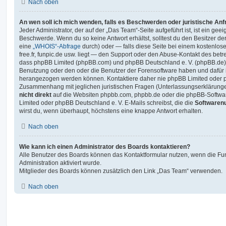
Nach oben
An wen soll ich mich wenden, falls es Beschwerden oder juristische An
Jeder Administrator, der auf der „Das Team“-Seite aufgeführt ist, ist ein geei
Beschwerde. Wenn du so keine Antwort erhältst, solltest du den Besitzer de
eine
„WHOIS“-Abfrage
durch) oder — falls diese Seite bei einem kostenlos
free.fr, funpic.de usw. liegt — den Support oder den Abuse-Kontakt des betr
dass phpBB Limited (phpBB.com) und phpBB Deutschland e. V. (phpBB.de
Benutzung oder den oder die Benutzer der Forensoftware haben und dafür 
herangezogen werden können. Kontaktiere daher nie phpBB Limited oder p
Zusammenhang mit jeglichen juristischen Fragen (Unterlassungserklärunge
nicht direkt
auf die Websiten phpbb.com, phpbb.de oder die phpBB-Softwar
Limited oder phpBB Deutschland e. V. E-Mails schreibst, die die
Softwarenu
wirst du, wenn überhaupt, höchstens eine knappe Antwort erhalten.
Nach oben
Wie kann ich einen Administrator des Boards kontaktieren?
Alle Benutzer des Boards können das Kontaktformular nutzen, wenn die Fun
Administration aktiviert wurde.
Mitglieder des Boards können zusätzlich den Link „Das Team“ verwenden.
Nach oben