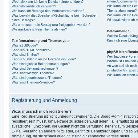
einem Abonnements 
Weshalb kann ich keine Dateianhänge anfügen?
Wie kann ich ein Les
Weshalb wurde ich verwarnt?
Thema abonnieren?
Wie kann ich Beiträge den Moderatoren melden?
Wie kann ich ein Fo
Was bewirkt die „Speichern“-Schaltfläche beim Schreiben
Wie deaktiviere ich
eines Beitrags?
Warum muss mein Beitrag erst freigegeben werden?
Wie markiere ich ein Thema als neu?
Dateianhänge
Welche Dateianhänge
Kann ich eine Übersi
Textformatierung und Thementypen
Was ist BBCode?
Kann ich HTML benutzen?
phpBB betreffende
Was sind Smilies?
Wer hat diese Foren
Kann ich Bilder in meine Beiträge einfügen?
Warum ist Funktion x
Was sind globale Bekanntmachungen?
An wen soll ich mic
Was sind Bekanntmachungen?
juristische Anfragen
Was sind wichtige Themen?
Wie kann ich einen A
Was sind geschlossene Themen?
Was sind Themen-Symbole?
Registrierung und Anmeldung
Wozu muss ich mich registrieren?
Eine Registrierung ist nicht unbedingt zwingend. Die Board-Administration
registriert sein musst, um Beiträge zu schreiben. Auf jeden Fall erhältst du als
zusätzliche Funktionen, die Gästen nicht zur Verfügung stehen: zum Beispiel
E-Mail-Versand an andere Mitglieder, Beitritt zu Benutzergruppen und so wei
Anmeldung, da sie schnell erledigt ist und dir zahlreiche Vorteile bietet.