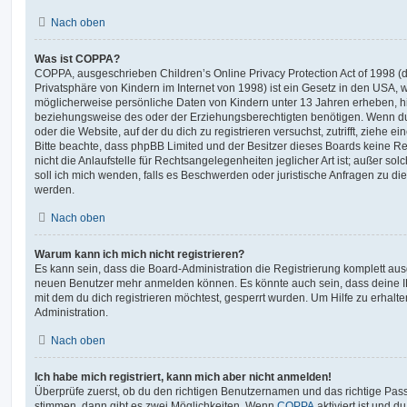
Nach oben
Was ist COPPA?
COPPA, ausgeschrieben Children’s Online Privacy Protection Act of 1998 (
Privatsphäre von Kindern im Internet von 1998) ist ein Gesetz in den USA, w
möglicherweise persönliche Daten von Kindern unter 13 Jahren erheben, h
beziehungsweise des oder der Erziehungsberechtigten benötigen. Wenn du di
oder die Website, auf der du dich zu registrieren versuchst, zutrifft, ziehe e
Bitte beachte, dass phpBB Limited und der Besitzer dieses Boards keine 
nicht die Anlaufstelle für Rechtsangelegenheiten jeglicher Art ist; außer so
soll ich mich wenden, falls es Beschwerden oder juristische Anfragen zu d
werden.
Nach oben
Warum kann ich mich nicht registrieren?
Es kann sein, dass die Board-Administration die Registrierung komplett ausg
neuen Benutzer mehr anmelden können. Es könnte auch sein, dass deine 
mit dem du dich registrieren möchtest, gesperrt wurden. Um Hilfe zu erhalt
Administration.
Nach oben
Ich habe mich registriert, kann mich aber nicht anmelden!
Überprüfe zuerst, ob du den richtigen Benutzernamen und das richtige Pa
stimmen, dann gibt es zwei Möglichkeiten. Wenn
COPPA
aktiviert ist und 