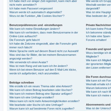
Ich habe mich vor einiger Zeit registriert, kann mich aber
Wie werde ich Grupp
nicht mehr anmelden?!
Weshalb werden ver
Ich habe mein Passwort vergessen!
dargestellt?
Warum werde ich automatisch abgemeldet?
Was ist eine Hauptg
Wozu ist die Funktion „Alle Cookies löschen“?
Was bedeutet der „Da
Benutzerpräferenzen und -einstellungen
Private Nachrichte
Wie kann ich meine Einstellungen ändern?
Ich kann keine Priva
Wie kann ich verhindern, dass mein Benutzername in der
Ich bekomme ständig
Online-Liste auftaucht?
Ich habe eine Spam-E
Die Forenuhr geht falsch!
Forums erhalten!
Ich habe die Zeitzone eingestellt, aber die Forenuhr geht
immer noch falsch!
Freunde und ignori
Meine Sprache steht auf diesem Board nicht zur Auswahl!
Wozu benötige ich di
Was sind das für Bilder, die bei meinem Benutzernamen
Mitglieder?
angezeigt werden?
Wie kann ich Mitglied
Wie verwende ich einen Avatar?
der ignorierten Mitg
Was ist mein Rang und wie kann ich ihn ändern?
den Listen entfernen
Wenn ich bei einem Benutzer auf den E-Mail-Link klicke,
werde ich aufgefordert, mich anzumelden.
Die Foren durchsu
Wie kann ich ein Fo
Beiträge schreiben
Weshalb erhalte ich 
Wie erstelle ich ein neues Thema oder eine Antwort?
Warum bekomme ich b
Wie kann ich einen Beitrag bearbeiten oder löschen?
Wie kann ich nach M
Wie kann ich meinem Beitrag eine Signatur anfügen?
Wie kann ich meine 
Wie kann ich eine Umfrage erstellen?
Wieso kann ich nicht mehr Antwortmöglichkeiten erstellen?
Abonnements und 
Wie bearbeite oder lösche ich eine Umfrage?
Was ist der Untersc
Warum kann ich auf bestimmte Foren nicht zugreifen?