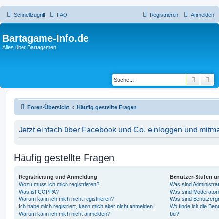
Schnellzugriff
FAQ
Registrieren
Anmelden
Bartagame-Info.de
Alles über Bartagamen
Suche
Er
Foren-Übersicht
Häufig gestellte Fragen
Jetzt einfach über Facebook und Co. einloggen und mitm
Häufig gestellte Fragen
Registrierung und Anmeldung
Benutzer-Stufen u
Wozu muss ich mich registrieren?
Was sind Administra
Was ist COPPA?
Was sind Moderator
Warum kann ich mich nicht registrieren?
Was sind Benutzerg
Ich habe mich registriert, kann mich aber nicht anmelden!
Wo finde ich die Ben
Warum kann ich mich nicht anmelden?
bei?