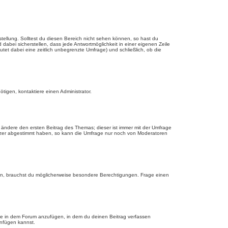
tellung. Solltest du diesen Bereich nicht sehen können, so hast du
dabei sicherstellen, dass jede Antwortmöglichkeit in einer eigenen Zeile
utet dabei eine zeitlich unbegrenzte Umfrage) und schließlich, ob die
tigen, kontaktiere einen Administrator.
ändere den ersten Beitrag des Themas; dieser ist immer mit der Umfrage
tzer abgestimmt haben, so kann die Umfrage nur noch von Moderatoren
n, brauchst du möglicherweise besondere Berechtigungen. Frage einen
ge in dem Forum anzufügen, in dem du deinen Beitrag verfassen
anfügen kannst.