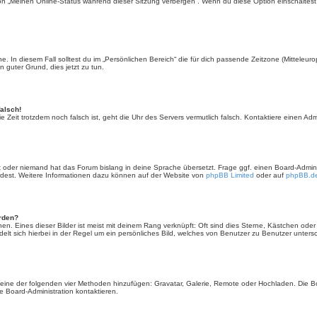
ion „Meinen Online-Status während dieser Sitzung verbergen“. Wenn du diese Option einschaltest
. In diesem Fall solltest du im „Persönlichen Bereich“ die für dich passende Zeitzone (Mitteleurop
n guter Grund, dies jetzt zu tun.
falsch!
 die Zeit trotzdem noch falsch ist, geht die Uhr des Servers vermutlich falsch. Kontaktiere einen A
rt oder niemand hat das Forum bislang in deine Sprache übersetzt. Frage ggf. einen Board-Administ
ürdest. Weitere Informationen dazu können auf der Website von
phpBB Limited
oder auf
phpBB.d
erden?
en. Eines dieser Bilder ist meist mit deinem Rang verknüpft: Oft sind dies Sterne, Kästchen ode
elt sich hierbei in der Regel um ein persönliches Bild, welches von Benutzer zu Benutzer untersch
er eine der folgenden vier Methoden hinzufügen: Gravatar, Galerie, Remote oder Hochladen. Die 
 Board-Administration kontaktieren.