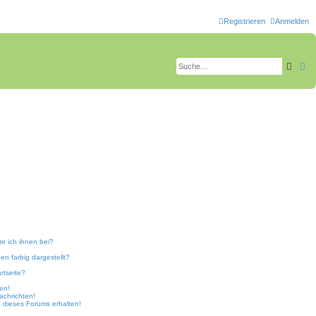
Registrieren
Anmelden
Such
Er
te ich ihnen bei?
n farbig dargestellt?
rtseite?
ken!
achrichten!
 dieses Forums erhalten!