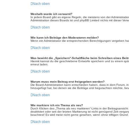
Nach oben
Weshalb wurde ich verwarnt?
In jedem Board gibt es eigene Regeln, die meistens von der Administratio
Administration dieses Boards ist und phpBB Limited nichts mit dieser Verwa
Nach oben
Wie kann ich Beiträge den Moderatoren melden?
Wenn ein Administrator die entsprechenden Berechtigungen vergeben hat, 
Nach oben
Was bewirkt die „Speichern“-Schaltfläche beim Schreiben eines Beit
Hiermit kannst du die geschriebene Entwürfe speichern und zu einem spät
erneut laden.
Nach oben
Warum muss mein Beitrag erst freigegeben werden?
Die Board-Administration kann entschieden haben, dass in dem Forum, in d
hinzugefügt hat, bei denen sie die Beiträge erst begutachten möchte, bevo
Nach oben
Wie markiere ich ein Thema als neu?
Durch Klicken des „Thema als neu markieren“-Links in der Beitragsansich
deaktiviert oder seit der letzten Markierung ist nicht genügend Zeit verg
beachtest! Es wird meist nicht gerne gesehen, wenn ohne triftigen Grund
Nach oben