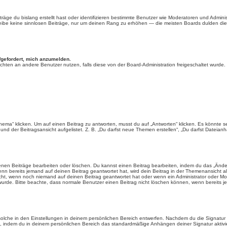
äge du bislang erstellt hast oder identifizieren bestimmte Benutzer wie Moderatoren und Admini
hreibe keine sinnlosen Beiträge, nur um deinen Rang zu erhöhen — die meisten Boards dulden dies
fgefordert, mich anzumelden.
chrichten an andere Benutzer nutzen, falls diese von der Board-Administration freigeschaltet wu
“ klicken. Um auf einen Beitrag zu antworten, musst du auf „Antworten“ klicken. Es könnte sein,
nd der Beitragsansicht aufgelistet. Z. B. „Du darfst neue Themen erstellen“, „Du darfst Dateianh
enen Beiträge bearbeiten oder löschen. Du kannst einen Beitrag bearbeiten, indem du das „Ändere
enn bereits jemand auf deinen Beitrag geantwortet hat, wird dein Beitrag in der Themenansicht a
icht, wenn noch niemand auf deinen Beitrag geantwortet hat oder wenn ein Administrator oder Mod
et wurde. Bitte beachte, dass normale Benutzer einen Beitrag nicht löschen können, wenn bereits 
lche in den Einstellungen in deinem persönlichen Bereich entwerfen. Nachdem du die Signatur e
n, indem du in deinem persönlichen Bereich das standardmäßige Anhängen deiner Signatur aktiv