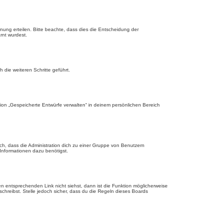
nung erteilen. Bitte beachte, dass dies die Entscheidung der
rnt wurdest.
die weiteren Schritte geführt.
ion „Gespeicherte Entwürfe verwalten“ in deinem persönlichen Bereich
ch, dass die Administration dich zu einer Gruppe von Benutzern
 Informationen dazu benötigst.
 entsprechenden Link nicht siehst, dann ist die Funktion möglicherweise
schreibst. Stelle jedoch sicher, dass du die Regeln dieses Boards