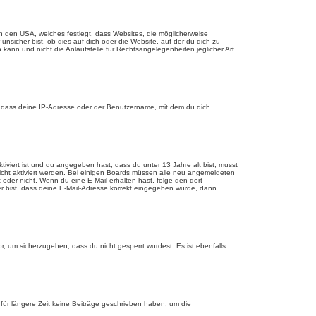
n den USA, welches festlegt, dass Websites, die möglicherweise
sicher bist, ob dies auf dich oder die Website, auf der du dich zu
 kann und nicht die Anlaufstelle für Rechtsangelegenheiten jeglicher Art
, dass deine IP-Adresse oder der Benutzername, mit dem du dich
tiviert ist und du angegeben hast, dass du unter 13 Jahre alt bist, musst
eicht aktiviert werden. Bei einigen Boards müssen alle neu angemeldeten
st oder nicht. Wenn du eine E-Mail erhalten hast, folge den dort
er bist, dass deine E-Mail-Adresse korrekt eingegeben wurde, dann
r, um sicherzugehen, dass du nicht gesperrt wurdest. Es ist ebenfalls
für längere Zeit keine Beiträge geschrieben haben, um die