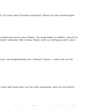
 auf „Ich habe mein Passwort vergessen“ klickst und den Anweisungen
nutzerkontos durch einen Dritten. Um angemeldet zu bleiben, kannst du
tcafé, befindest. Wenn diese Option nicht zur Verfügung steht, dann
onen, wie beispielsweise den „Gelesen“-Status – sofern sie von der
nk dazu wird meist oben auf der Seite angezeigt, wenn du auf deinen