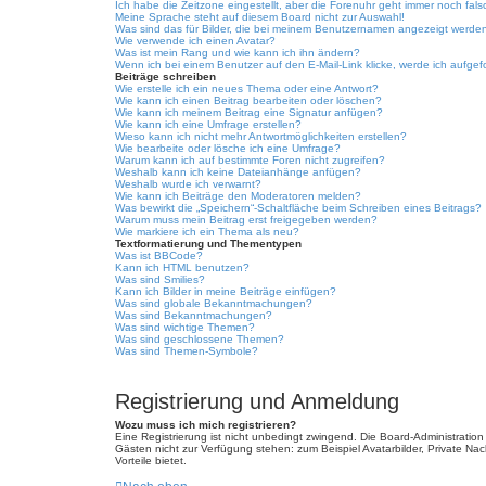
Ich habe die Zeitzone eingestellt, aber die Forenuhr geht immer noch fals
Meine Sprache steht auf diesem Board nicht zur Auswahl!
Was sind das für Bilder, die bei meinem Benutzernamen angezeigt werde
Wie verwende ich einen Avatar?
Was ist mein Rang und wie kann ich ihn ändern?
Wenn ich bei einem Benutzer auf den E-Mail-Link klicke, werde ich aufgef
Beiträge schreiben
Wie erstelle ich ein neues Thema oder eine Antwort?
Wie kann ich einen Beitrag bearbeiten oder löschen?
Wie kann ich meinem Beitrag eine Signatur anfügen?
Wie kann ich eine Umfrage erstellen?
Wieso kann ich nicht mehr Antwortmöglichkeiten erstellen?
Wie bearbeite oder lösche ich eine Umfrage?
Warum kann ich auf bestimmte Foren nicht zugreifen?
Weshalb kann ich keine Dateianhänge anfügen?
Weshalb wurde ich verwarnt?
Wie kann ich Beiträge den Moderatoren melden?
Was bewirkt die „Speichern“-Schaltfläche beim Schreiben eines Beitrags?
Warum muss mein Beitrag erst freigegeben werden?
Wie markiere ich ein Thema als neu?
Textformatierung und Thementypen
Was ist BBCode?
Kann ich HTML benutzen?
Was sind Smilies?
Kann ich Bilder in meine Beiträge einfügen?
Was sind globale Bekanntmachungen?
Was sind Bekanntmachungen?
Was sind wichtige Themen?
Was sind geschlossene Themen?
Was sind Themen-Symbole?
Registrierung und Anmeldung
Wozu muss ich mich registrieren?
Eine Registrierung ist nicht unbedingt zwingend. Die Board-Administration d
Gästen nicht zur Verfügung stehen: zum Beispiel Avatarbilder, Private Nach
Vorteile bietet.