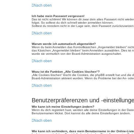
Nach oben
Ich habe mein Passwort vergessen!
Das ist nicht schlimm! Wir können dir zwar dein altes Passwort nicht wie
folgst. So solltest du dich schnell wieder anmelden können.
Solltest du trotzdem nicht in der Lage sein, dein Passwort zurückzusetzen
Nach oben
Warum werde ich automatisch abgemeldet?
Wenn du beim Anmelden das Kontrollkästchen „Angemeldet bleiben“ nicht 
das Kästchen „Angemeldet bleiben“ beim Anmelden auswählen. Dies ist nic
wurde sie vermutlich von der Board-Administration ausgeschaltet.
Nach oben
Wozu ist die Funktion „Alle Cookies löschen“?
„Alle Cookies löschen“ löscht die Cookies, die phpBB erstellt hat und di
Board-Administration aktiviert wurden. Wenn du Probleme bei der An- ode
Nach oben
Benutzerpräferenzen und -einstellung
Wie kann ich meine Einstellungen ändern?
Wenn du dich registriert hast, werden alle deine Einstellungen in der Da
Benutzernamen klickst. Dort kannst du alle deine Einstellungen ändern.
Nach oben
Wie kann ich verhindern, dass mein Benutzername in der Online-Liste