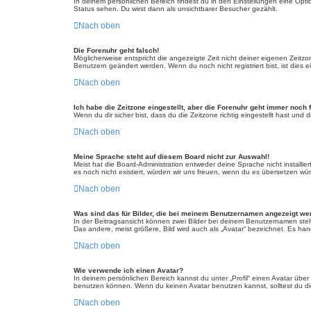
In deinem persönlichen Bereich findest du in den Einstellungen eine Opt
Status sehen. Du wirst dann als unsichtbarer Besucher gezählt.
Nach oben
Die Forenuhr geht falsch!
Möglicherweise entspricht die angezeigte Zeit nicht deiner eigenen Zeitzone
Benutzern geändert werden. Wenn du noch nicht registriert bist, ist dies ei
Nach oben
Ich habe die Zeitzone eingestellt, aber die Forenuhr geht immer noch 
Wenn du dir sicher bist, dass du die Zeitzone richtig eingestellt hast und
Nach oben
Meine Sprache steht auf diesem Board nicht zur Auswahl!
Meist hat die Board-Administration entweder deine Sprache nicht installie
es noch nicht existiert, würden wir uns freuen, wenn du es übersetzen w
Nach oben
Was sind das für Bilder, die bei meinem Benutzernamen angezeigt w
In der Beitragsansicht können zwei Bilder bei deinem Benutzernamen steh
Das andere, meist größere, Bild wird auch als „Avatar“ bezeichnet. Es hand
Nach oben
Wie verwende ich einen Avatar?
In deinem persönlichen Bereich kannst du unter „Profil“ einen Avatar üb
benutzen können. Wenn du keinen Avatar benutzen kannst, solltest du die
Nach oben