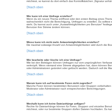
möchtest, so kannst du dort einfach das Kontrollkästchen „Signatur anhän
Nach oben
Wie kann ich eine Umfrage erstellen?
Wenn du ein neues Thema eröffnest oder den ersten Beitrag eines Themas b
wahrscheinlich nicht die Berechtigung, Umfragen zu erstellen. Du solltest
steht. Du kannst auch unter „Auswahlmöglichkeiten pro Benutzer“ festlegen
Benutzer ihre Stimme ändern können.
Nach oben
Wieso kann ich nicht mehr Antwortmöglichkeiten erstellen?
Die maximal zulässige Anzahl von Antwortmöglichkeiten wird durch die Boa
Nach oben
Wie bearbeite oder lösche ich eine Umfrage?
Wie bei den Beiträgen können Umfragen nur vom ursprünglichen Verfasser
verknüpft. Wenn niemand eine Stimme abgegeben hat, dann können Benutz
oder Administratoren geändert oder gelöscht werden. Dadurch soll die Ma
Nach oben
Warum kann ich auf bestimmte Foren nicht zugreifen?
Manche Foren können bestimmten Benutzern oder Gruppen vorbehalten se
Moderator oder Administrator nach entsprechenden Berechtigungen.
Nach oben
Weshalb kann ich keine Dateianhänge anfügen?
Rechte für Dateianhänge können für Foren, Gruppen und einzelne Benutz
möchtest, oder nur bestimmte Gruppen dürfen Dateien hochladen. Du kannst