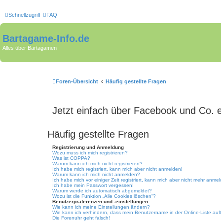
Schnellzugriff
FAQ
Bartagame-Info.de
Alles über Bartagamen
Foren-Übersicht
Häufig gestellte Fragen
Jetzt einfach über Facebook und Co. 
Häufig gestellte Fragen
Registrierung und Anmeldung
Wozu muss ich mich registrieren?
Was ist COPPA?
Warum kann ich mich nicht registrieren?
Ich habe mich registriert, kann mich aber nicht anmelden!
Warum kann ich mich nicht anmelden?
Ich habe mich vor einiger Zeit registriert, kann mich aber nicht mehr anme
Ich habe mein Passwort vergessen!
Warum werde ich automatisch abgemeldet?
Wozu ist die Funktion „Alle Cookies löschen“?
Benutzerpräferenzen und -einstellungen
Wie kann ich meine Einstellungen ändern?
Wie kann ich verhindern, dass mein Benutzername in der Online-Liste auf
Die Forenuhr geht falsch!