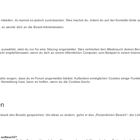
der mitteilen, du kannst es jedoch zurücksetzen. Dies machst du, indem du auf der Anmelde-Seite
, so wende dich an die Board-Administration.
auswählst, wirst du nur für eine Sitzung angemeldet. Dies verhindert den Missbrauch deines Be
ht empfehlenswert, wenn du dich an einem öffentlichen Computer, zum Beispiel in einem Interne
e dafür sorgen, dass du im Forum angemeldet bleibst. Außerdem ermöglichen Cookies einige Funkti
r Abmeldung hast, kann es helfen, wenn du die Cookies löscht.
en
tenbank des Boards gespeichert. Um diese zu ändern, gehe in den „Persönlichen Bereich“; der Li
 auftaucht?