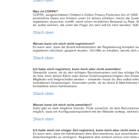
Nach oben
Was ist COPPA?
COPPA, ausgeschrieben Children’s Online Privacy Protection Act of 1998 
persönliche Daten von Kindern unter 13 Jahren erheben, hierzu die Zusti
registrieren versuchst, zutrifft, ziehe einen rechtlichen Beistand zu Rat
ist; außer solchen, die unter der Frage „An wen soll ich mich wenden, fa
Nach oben
Warum kann ich mich nicht registrieren?
Es kann sein, dass die Board-Administration die Registrierung komplett
registrieren möchtest, gesperrt wurden. Um Hilfe zu erhalten, wende dich 
Nach oben
Ich habe mich registriert, kann mich aber nicht anmelden!
Überprüfe zuerst, ob du den richtigen Benutzernamen und das richtige 
du bzw. einer deiner Eltern oder deiner Erziehungsberechtigten den Anwei
Mitglieder erst freigeschaltet werden – entweder musst du dies selbst erled
enthaltenen Anweisungen. Ansonsten prüfe, ob du deine E-Mail-Adresse ko
kontaktiere einen Administrator.
Nach oben
Warum kann ich mich nicht anmelden?
Dafür gibt es viele mögliche Gründe. Prüfe zunächst, ob dein Benutzername
möglich, dass ein Konfigurationsproblem mit der Website vorliegt, welches
Nach oben
Ich habe mich vor einiger Zeit registriert, kann mich aber nicht mehr
Es kann sein, dass ein Administrator dein Benutzerkonto aus verschieden
Datenbankgröße zu verringern. Registriere dich einfach erneut und nimm a