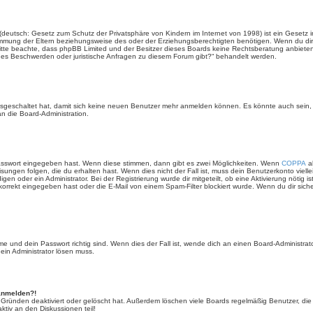
(deutsch: Gesetz zum Schutz der Privatsphäre von Kindern im Internet von 1998) ist ein Gesetz i
mmung der Eltern beziehungsweise des oder der Erziehungsberechtigten benötigen. Wenn du dir un
e. Bitte beachte, dass phpBB Limited und der Besitzer dieses Boards keine Rechtsberatung anbieten
lls es Beschwerden oder juristische Anfragen zu diesem Forum gibt?“ behandelt werden.
 ausgeschaltet hat, damit sich keine neuen Benutzer mehr anmelden können. Es könnte auch sein
an die Board-Administration.
Passwort eingegeben hast. Wenn diese stimmen, dann gibt es zwei Möglichkeiten. Wenn
COPPA
ak
sungen folgen, die du erhalten hast. Wenn dies nicht der Fall ist, muss dein Benutzerkonto viell
igen oder ein Administrator. Bei der Registrierung wurde dir mitgeteilt, ob eine Aktivierung nötig i
rrekt eingegeben hast oder die E-Mail von einem Spam-Filter blockiert wurde. Wenn du dir sich
 und dein Passwort richtig sind. Wenn dies der Fall ist, wende dich an einen Board-Administrato
 ein Administrator lösen muss.
 anmelden?!
 Gründen deaktiviert oder gelöscht hat. Außerdem löschen viele Boards regelmäßig Benutzer, die 
ktiv an den Diskussionen teil!