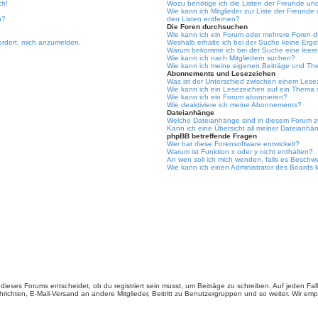
ch!
Wozu benötige ich die Listen der Freunde und 
Wie kann ich Mitglieder zur Liste der Freunde 
n?
den Listen entfernen?
Die Foren durchsuchen
Wie kann ich ein Forum oder mehrere Foren 
ordert, mich anzumelden.
Weshalb erhalte ich bei der Suche keine Erg
Warum bekomme ich bei der Suche eine leere
Wie kann ich nach Mitgliedern suchen?
Wie kann ich meine eigenen Beiträge und Th
Abonnements und Lesezeichen
Was ist der Unterschied zwischen einem Les
Wie kann ich ein Lesezeichen auf ein Thema
Wie kann ich ein Forum abonnieren?
Wie deaktiviere ich meine Abonnements?
Dateianhänge
Welche Dateianhänge sind in diesem Forum z
Kann ich eine Übersicht all meiner Dateianhä
phpBB betreffende Fragen
Wer hat diese Forensoftware entwickelt?
Warum ist Funktion x oder y nicht enthalten?
An wen soll ich mich wenden, falls es Beschw
Wie kann ich einen Administrator des Boards 
ieses Forums entscheidet, ob du registriert sein musst, um Beiträge zu schreiben. Auf jeden Fall er
richten, E-Mail-Versand an andere Mitglieder, Beitritt zu Benutzergruppen und so weiter. Wir empfe