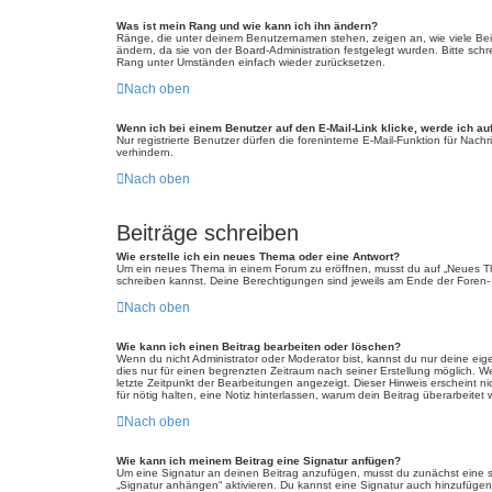
Was ist mein Rang und wie kann ich ihn ändern?
Ränge, die unter deinem Benutzernamen stehen, zeigen an, wie viele Beitr
ändern, da sie von der Board-Administration festgelegt wurden. Bitte sc
Rang unter Umständen einfach wieder zurücksetzen.
Nach oben
Wenn ich bei einem Benutzer auf den E-Mail-Link klicke, werde ich au
Nur registrierte Benutzer dürfen die foreninterne E-Mail-Funktion für Na
verhindern.
Nach oben
Beiträge schreiben
Wie erstelle ich ein neues Thema oder eine Antwort?
Um ein neues Thema in einem Forum zu eröffnen, musst du auf „Neues Thema
schreiben kannst. Deine Berechtigungen sind jeweils am Ende der Foren- u
Nach oben
Wie kann ich einen Beitrag bearbeiten oder löschen?
Wenn du nicht Administrator oder Moderator bist, kannst du nur deine eig
dies nur für einen begrenzten Zeitraum nach seiner Erstellung möglich. W
letzte Zeitpunkt der Bearbeitungen angezeigt. Dieser Hinweis erscheint n
für nötig halten, eine Notiz hinterlassen, warum dein Beitrag überarbeit
Nach oben
Wie kann ich meinem Beitrag eine Signatur anfügen?
Um eine Signatur an deinen Beitrag anzufügen, musst du zunächst eine so
„Signatur anhängen“ aktivieren. Du kannst eine Signatur auch hinzufüge