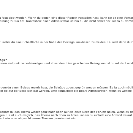
n festgelegt werden. Wenn du gegen eine dieser Regeln verstoßen hast, kann sie dir eine Verwar
rnung zu tun hat. Kontaktiere einen Administrator, sofern du die nicht sicher bist, wieso du verwa
siehst du eine Schaltfläche in der Nähe des Beitrags, um diesen zu melden. Du wirst dann durch 
rags?
eren Zeitpunkt vervollständigen und absenden. Den gesicherten Beitrag kannst du mit der Funkt
em du einen Beitrag erstellt hast, die Beiträge zuerst geprüft werden müssen. Es ist auch mögli
r sie auf der Seite sichtbar werden. Bitte kontaktiere die Board-Administration, wenn du weitere
t kannst du das Thema wieder ganz nach oben auf die erste Seite des Forums holen. Wenn du den
angen. Es ist auch möglich, das Thema nach oben zu holen, indem du einfach eine Antwort darauf 
 auf alte oder abgeschlossene Themen geantwortet wird.