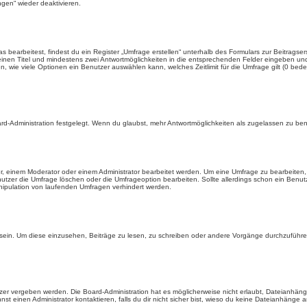
gen“ wieder deaktivieren.
earbeitest, findest du ein Register „Umfrage erstellen“ unterhalb des Formulars zur Beitragsers
 einen Titel und mindestens zwei Antwortmöglichkeiten in die entsprechenden Felder eingeben und 
, wie viele Optionen ein Benutzer auswählen kann, welches Zeitlimit für die Umfrage gilt (0 bede
rd-Administration festgelegt. Wenn du glaubst, mehr Antwortmöglichkeiten als zugelassen zu benö
, einem Moderator oder einem Administrator bearbeitet werden. Um eine Umfrage zu bearbeiten, 
er die Umfrage löschen oder die Umfrageoption bearbeiten. Sollte allerdings schon ein Benu
nipulation von laufenden Umfragen verhindert werden.
in. Um diese einzusehen, Beiträge zu lesen, zu schreiben oder andere Vorgänge durchzuführe
er vergeben werden. Die Board-Administration hat es möglicherweise nicht erlaubt, Dateianhän
 einen Administrator kontaktieren, falls du dir nicht sicher bist, wieso du keine Dateianhänge 