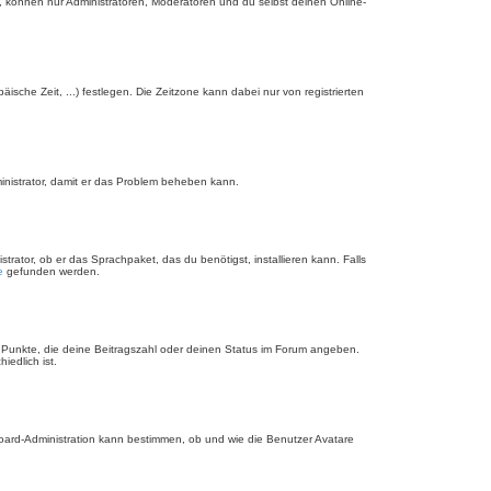
, können nur Administratoren, Moderatoren und du selbst deinen Online-
äische Zeit, ...) festlegen. Die Zeitzone kann dabei nur von registrierten
dministrator, damit er das Problem beheben kann.
rator, ob er das Sprachpaket, das du benötigst, installieren kann. Falls
e
gefunden werden.
r Punkte, die deine Beitragszahl oder deinen Status im Forum angeben.
iedlich ist.
Board-Administration kann bestimmen, ob und wie die Benutzer Avatare