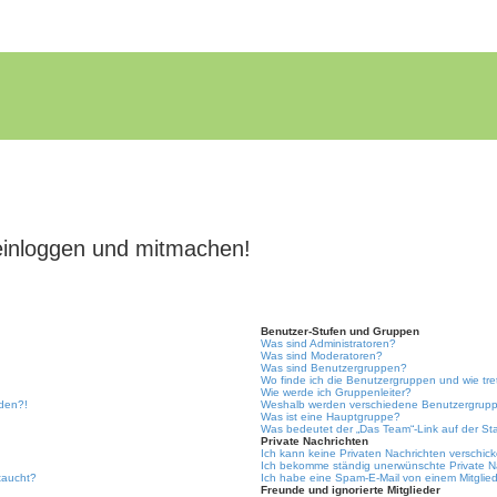
einloggen und mitmachen!
Benutzer-Stufen und Gruppen
Was sind Administratoren?
Was sind Moderatoren?
Was sind Benutzergruppen?
Wo finde ich die Benutzergruppen und wie tre
Wie werde ich Gruppenleiter?
lden?!
Weshalb werden verschiedene Benutzergruppe
Was ist eine Hauptgruppe?
Was bedeutet der „Das Team“-Link auf der Sta
Private Nachrichten
Ich kann keine Privaten Nachrichten verschic
Ich bekomme ständig unerwünschte Private N
taucht?
Ich habe eine Spam-E-Mail von einem Mitglied
Freunde und ignorierte Mitglieder