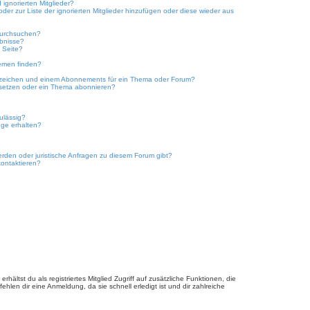
ignorierten Mitglieder?
oder zur Liste der ignorierten Mitglieder hinzufügen oder diese wieder aus
durchsuchen?
ebnisse?
 Seite?
emen finden?
ezeichen und einem Abonnements für ein Thema oder Forum?
 setzen oder ein Thema abonnieren?
ulässig?
nge erhalten?
erden oder juristische Anfragen zu diesem Forum gibt?
kontaktieren?
hältst du als registriertes Mitglied Zugriff auf zusätzliche Funktionen, die
hlen dir eine Anmeldung, da sie schnell erledigt ist und dir zahlreiche