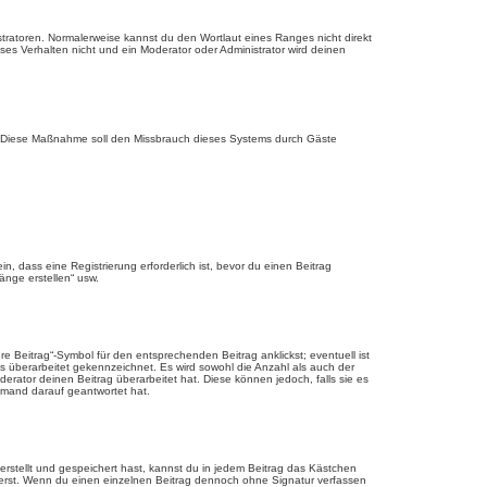
stratoren. Normalerweise kannst du den Wortlaut eines Ranges nicht direkt
es Verhalten nicht und ein Moderator oder Administrator wird deinen
rde. Diese Maßnahme soll den Missbrauch dieses Systems durch Gäste
 dass eine Registrierung erforderlich ist, bevor du einen Beitrag
änge erstellen“ usw.
 Beitrag“-Symbol für den entsprechenden Beitrag anklickst; eventuell ist
ls überarbeitet gekennzeichnet. Es wird sowohl die Anzahl als auch der
erator deinen Beitrag überarbeitet hat. Diese können jedoch, falls sie es
jemand darauf geantwortet hat.
rstellt und gespeichert hast, kannst du in jedem Beitrag das Kästchen
ierst. Wenn du einen einzelnen Beitrag dennoch ohne Signatur verfassen