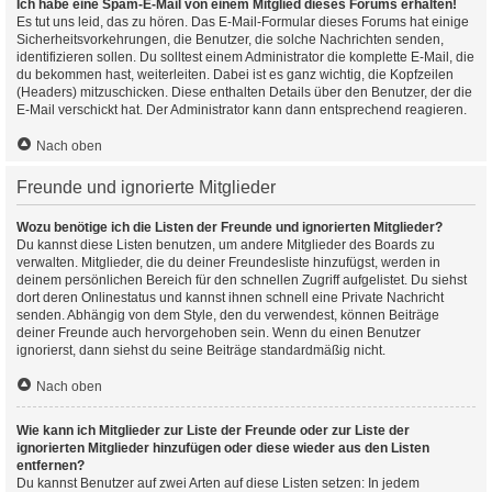
Ich habe eine Spam-E-Mail von einem Mitglied dieses Forums erhalten!
Es tut uns leid, das zu hören. Das E-Mail-Formular dieses Forums hat einige
Sicherheitsvorkehrungen, die Benutzer, die solche Nachrichten senden,
identifizieren sollen. Du solltest einem Administrator die komplette E-Mail, die
du bekommen hast, weiterleiten. Dabei ist es ganz wichtig, die Kopfzeilen
(Headers) mitzuschicken. Diese enthalten Details über den Benutzer, der die
E-Mail verschickt hat. Der Administrator kann dann entsprechend reagieren.
Nach oben
Freunde und ignorierte Mitglieder
Wozu benötige ich die Listen der Freunde und ignorierten Mitglieder?
Du kannst diese Listen benutzen, um andere Mitglieder des Boards zu
verwalten. Mitglieder, die du deiner Freundesliste hinzufügst, werden in
deinem persönlichen Bereich für den schnellen Zugriff aufgelistet. Du siehst
dort deren Onlinestatus und kannst ihnen schnell eine Private Nachricht
senden. Abhängig von dem Style, den du verwendest, können Beiträge
deiner Freunde auch hervorgehoben sein. Wenn du einen Benutzer
ignorierst, dann siehst du seine Beiträge standardmäßig nicht.
Nach oben
Wie kann ich Mitglieder zur Liste der Freunde oder zur Liste der
ignorierten Mitglieder hinzufügen oder diese wieder aus den Listen
entfernen?
Du kannst Benutzer auf zwei Arten auf diese Listen setzen: In jedem