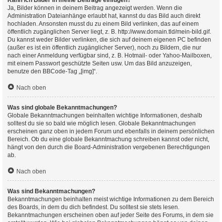
Kann ich Bilder in meine Beiträge einfügen?
Ja, Bilder können in deinem Beitrag angezeigt werden. Wenn die
Administration Dateianhänge erlaubt hat, kannst du das Bild auch direkt
hochladen. Ansonsten musst du zu einem Bild verlinken, das auf einem
öffentlich zugänglichen Server liegt, z. B. http://www.domain.tld/mein-bild.gif.
Du kannst weder Bilder verlinken, die sich auf deinem eigenen PC befinden
(außer es ist ein öffentlich zugänglicher Server), noch zu Bildern, die nur
nach einer Anmeldung verfügbar sind, z. B. Hotmail- oder Yahoo-Mailboxen,
mit einem Passwort geschützte Seiten usw. Um das Bild anzuzeigen,
benutze den BBCode-Tag „[img]“.
Nach oben
Was sind globale Bekanntmachungen?
Globale Bekanntmachungen beinhalten wichtige Informationen, deshalb
solltest du sie so bald wie möglich lesen. Globale Bekanntmachungen
erscheinen ganz oben in jedem Forum und ebenfalls in deinem persönlichen
Bereich. Ob du eine globale Bekanntmachung schreiben kannst oder nicht,
hängt von den durch die Board-Administration vergebenen Berechtigungen
ab.
Nach oben
Was sind Bekanntmachungen?
Bekanntmachungen beinhalten meist wichtige Informationen zu dem Bereich
des Boards, in dem du dich befindest. Du solltest sie stets lesen.
Bekanntmachungen erscheinen oben auf jeder Seite des Forums, in dem sie