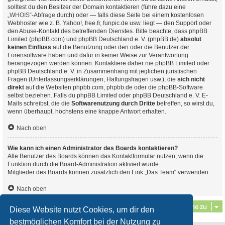
solltest du den Besitzer der Domain kontaktieren (führe dazu eine
„WHOIS“-Abfrage
durch) oder — falls diese Seite bei einem kostenlosen
Webhoster wie z. B. Yahoo!, free.fr, funpic.de usw. liegt — den Support oder
den Abuse-Kontakt des betreffenden Dienstes. Bitte beachte, dass phpBB
Limited (phpBB.com) und phpBB Deutschland e. V. (phpBB.de)
absolut
keinen Einfluss
auf die Benutzung oder den oder die Benutzer der
Forensoftware haben und dafür in keiner Weise zur Verantwortung
herangezogen werden können. Kontaktiere daher nie phpBB Limited oder
phpBB Deutschland e. V. in Zusammenhang mit jeglichen juristischen
Fragen (Unterlassungserklärungen, Haftungsfragen usw.), die
sich nicht
direkt
auf die Websiten phpbb.com, phpbb.de oder die phpBB-Software
selbst beziehen. Falls du phpBB Limited oder phpBB Deutschland e. V. E-
Mails schreibst, die die
Softwarenutzung durch Dritte
betreffen, so wirst du,
wenn überhaupt, höchstens eine knappe Antwort erhalten.
Nach oben
Wie kann ich einen Administrator des Boards kontaktieren?
Alle Benutzer des Boards können das Kontaktformular nutzen, wenn die
Funktion durch die Board-Administration aktiviert wurde.
Mitglieder des Boards können zusätzlich den Link „Das Team“ verwenden.
Nach oben
Gehe zu
Diese Website nutzt Cookies, um dir den
bestmöglichen Komfort bei der Nutzung zu