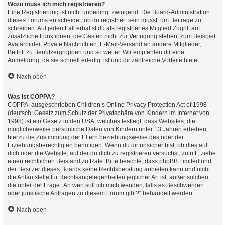
Wozu muss ich mich registrieren?
Eine Registrierung ist nicht unbedingt zwingend. Die Board-Administration
dieses Forums entscheidet, ob du registriert sein musst, um Beiträge zu
schreiben. Auf jeden Fall erhältst du als registriertes Mitglied Zugriff auf
zusätzliche Funktionen, die Gästen nicht zur Verfügung stehen: zum Beispiel
Avatarbilder, Private Nachrichten, E-Mail-Versand an andere Mitglieder,
Beitritt zu Benutzergruppen und so weiter. Wir empfehlen dir eine
Anmeldung, da sie schnell erledigt ist und dir zahlreiche Vorteile bietet.
Nach oben
Was ist COPPA?
COPPA, ausgeschrieben Children’s Online Privacy Protection Act of 1998
(deutsch: Gesetz zum Schutz der Privatsphäre von Kindern im Internet von
1998) ist ein Gesetz in den USA, welches festlegt, dass Websites, die
möglicherweise persönliche Daten von Kindern unter 13 Jahren erheben,
hierzu die Zustimmung der Eltern beziehungsweise des oder der
Erziehungsberechtigten benötigen. Wenn du dir unsicher bist, ob dies auf
dich oder die Website, auf der du dich zu registrieren versuchst, zutrifft, ziehe
einen rechtlichen Beistand zu Rate. Bitte beachte, dass phpBB Limited und
der Besitzer dieses Boards keine Rechtsberatung anbieten kann und nicht
die Anlaufstelle für Rechtsangelegenheiten jeglicher Art ist; außer solchen,
die unter der Frage „An wen soll ich mich wenden, falls es Beschwerden
oder juristische Anfragen zu diesem Forum gibt?“ behandelt werden.
Nach oben