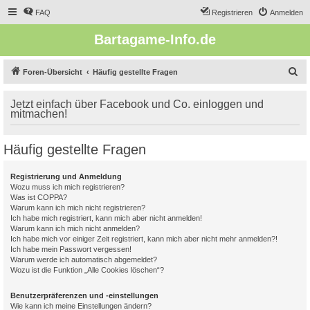
FAQ
Registrieren
Anmelden
Bartagame-Info.de
S
Foren-Übersicht
Häufig gestellte Fragen
u
Jetzt einfach über Facebook und Co. einloggen und
c
mitmachen!
h
e
Häufig gestellte Fragen
Registrierung und Anmeldung
Wozu muss ich mich registrieren?
Was ist COPPA?
Warum kann ich mich nicht registrieren?
Ich habe mich registriert, kann mich aber nicht anmelden!
Warum kann ich mich nicht anmelden?
Ich habe mich vor einiger Zeit registriert, kann mich aber nicht mehr anmelden?!
Ich habe mein Passwort vergessen!
Warum werde ich automatisch abgemeldet?
Wozu ist die Funktion „Alle Cookies löschen“?
Benutzerpräferenzen und -einstellungen
Wie kann ich meine Einstellungen ändern?