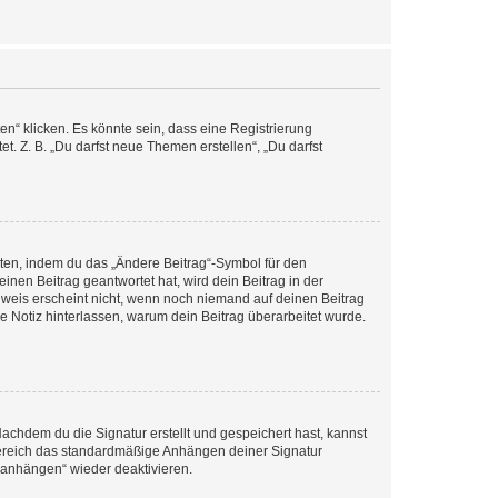
n“ klicken. Es könnte sein, dass eine Registrierung
t. Z. B. „Du darfst neue Themen erstellen“, „Du darfst
iten, indem du das „Ändere Beitrag“-Symbol für den
inen Beitrag geantwortet hat, wird dein Beitrag in der
nweis erscheint nicht, wenn noch niemand auf deinen Beitrag
ne Notiz hinterlassen, warum dein Beitrag überarbeitet wurde.
chdem du die Signatur erstellt und gespeichert hast, kannst
Bereich das standardmäßige Anhängen deiner Signatur
r anhängen“ wieder deaktivieren.