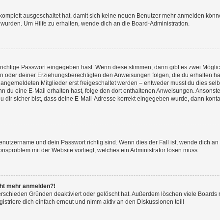
g komplett ausgeschaltet hat, damit sich keine neuen Benutzer mehr anmelden könn
 wurden. Um Hilfe zu erhalten, wende dich an die Board-Administration.
 richtige Passwort eingegeben hast. Wenn diese stimmen, dann gibt es zwei Mögl
tern oder deiner Erziehungsberechtigten den Anweisungen folgen, die du erhalten ha
u angemeldeten Mitglieder erst freigeschaltet werden – entweder musst du dies selbs
. Wenn du eine E-Mail erhalten hast, folge den dort enthaltenen Anweisungen. Ansons
 dir sicher bist, dass deine E-Mail-Adresse korrekt eingegeben wurde, dann kontak
Benutzername und dein Passwort richtig sind. Wenn dies der Fall ist, wende dich a
ionsproblem mit der Website vorliegt, welches ein Administrator lösen muss.
icht mehr anmelden?!
erschieden Gründen deaktiviert oder gelöscht hat. Außerdem löschen viele Boards r
triere dich einfach erneut und nimm aktiv an den Diskussionen teil!