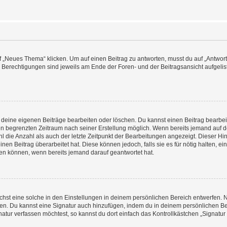
„Neues Thema“ klicken. Um auf einen Beitrag zu antworten, musst du auf „Antworte
e Berechtigungen sind jeweils am Ende der Foren- und der Beitragsansicht aufgeliste
r deine eigenen Beiträge bearbeiten oder löschen. Du kannst einen Beitrag bearbe
inen begrenzten Zeitraum nach seiner Erstellung möglich. Wenn bereits jemand auf de
 die Anzahl als auch der letzte Zeitpunkt der Bearbeitungen angezeigt. Dieser Hi
en Beitrag überarbeitet hat. Diese können jedoch, falls sie es für nötig halten, ei
hen können, wenn bereits jemand darauf geantwortet hat.
st eine solche in den Einstellungen in deinem persönlichen Bereich entwerfen. Na
eren. Du kannst eine Signatur auch hinzufügen, indem du in deinem persönlichen 
atur verfassen möchtest, so kannst du dort einfach das Kontrollkästchen „Signatu