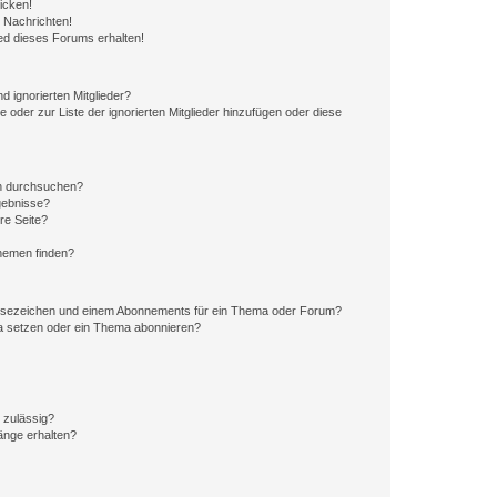
icken!
 Nachrichten!
ed dieses Forums erhalten!
d ignorierten Mitglieder?
e oder zur Liste der ignorierten Mitglieder hinzufügen oder diese
en durchsuchen?
gebnisse?
re Seite?
hemen finden?
esezeichen und einem Abonnements für ein Thema oder Forum?
a setzen oder ein Thema abonnieren?
 zulässig?
hänge erhalten?