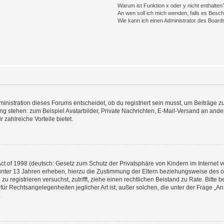
Warum ist Funktion x oder y nicht enthalten
An wen soll ich mich wenden, falls es Besc
Wie kann ich einen Administrator des Board
istration dieses Forums entscheidet, ob du registriert sein musst, um Beiträge zu s
ung stehen: zum Beispiel Avatarbilder, Private Nachrichten, E-Mail-Versand an ander
 zahlreiche Vorteile bietet.
t of 1998 (deutsch: Gesetz zum Schutz der Privatsphäre von Kindern im Internet vo
unter 13 Jahren erheben, hierzu die Zustimmung der Eltern beziehungsweise des o
h zu registrieren versuchst, zutrifft, ziehe einen rechtlichen Beistand zu Rate. Bit
für Rechtsangelegenheiten jeglicher Art ist; außer solchen, die unter der Frage „
.