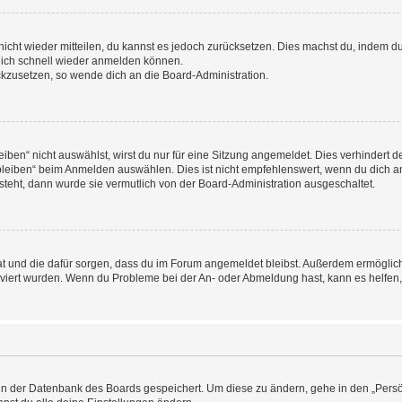
 nicht wieder mitteilen, du kannst es jedoch zurücksetzen. Dies machst du, indem 
 dich schnell wieder anmelden können.
ückzusetzen, so wende dich an die Board-Administration.
en“ nicht auswählst, wirst du nur für eine Sitzung angemeldet. Dies verhindert 
leiben“ beim Anmelden auswählen. Dies ist nicht empfehlenswert, wenn du dich an
 steht, dann wurde sie vermutlich von der Board-Administration ausgeschaltet.
 hat und die dafür sorgen, dass du im Forum angemeldet bleibst. Außerdem ermögli
tiviert wurden. Wenn du Probleme bei der An- oder Abmeldung hast, kann es helfen
n in der Datenbank des Boards gespeichert. Um diese zu ändern, gehe in den „Persö