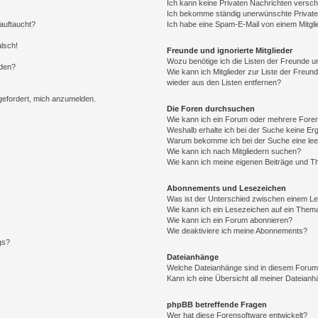
Ich kann keine Privaten Nachrichten versch
Ich bekomme ständig unerwünschte Private
auftaucht?
Ich habe eine Spam-E-Mail von einem Mitgli
alsch!
Freunde und ignorierte Mitglieder
Wozu benötige ich die Listen der Freunde un
rden?
Wie kann ich Mitglieder zur Liste der Freund
wieder aus den Listen entfernen?
fgefordert, mich anzumelden.
Die Foren durchsuchen
Wie kann ich ein Forum oder mehrere For
Weshalb erhalte ich bei der Suche keine Er
Warum bekomme ich bei der Suche eine lee
Wie kann ich nach Mitgliedern suchen?
Wie kann ich meine eigenen Beiträge und T
Abonnements und Lesezeichen
Was ist der Unterschied zwischen einem L
Wie kann ich ein Lesezeichen auf ein Them
Wie kann ich ein Forum abonnieren?
Wie deaktiviere ich meine Abonnements?
gs?
Dateianhänge
Welche Dateianhänge sind in diesem Forum
Kann ich eine Übersicht all meiner Dateian
phpBB betreffende Fragen
Wer hat diese Forensoftware entwickelt?