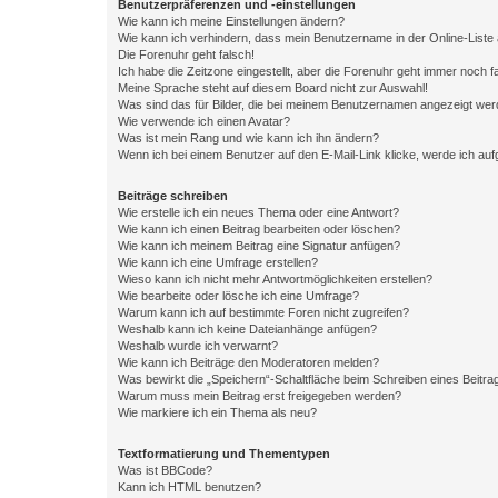
Benutzerpräferenzen und -einstellungen
Wie kann ich meine Einstellungen ändern?
Wie kann ich verhindern, dass mein Benutzername in der Online-Liste 
Die Forenuhr geht falsch!
Ich habe die Zeitzone eingestellt, aber die Forenuhr geht immer noch f
Meine Sprache steht auf diesem Board nicht zur Auswahl!
Was sind das für Bilder, die bei meinem Benutzernamen angezeigt we
Wie verwende ich einen Avatar?
Was ist mein Rang und wie kann ich ihn ändern?
Wenn ich bei einem Benutzer auf den E-Mail-Link klicke, werde ich au
Beiträge schreiben
Wie erstelle ich ein neues Thema oder eine Antwort?
Wie kann ich einen Beitrag bearbeiten oder löschen?
Wie kann ich meinem Beitrag eine Signatur anfügen?
Wie kann ich eine Umfrage erstellen?
Wieso kann ich nicht mehr Antwortmöglichkeiten erstellen?
Wie bearbeite oder lösche ich eine Umfrage?
Warum kann ich auf bestimmte Foren nicht zugreifen?
Weshalb kann ich keine Dateianhänge anfügen?
Weshalb wurde ich verwarnt?
Wie kann ich Beiträge den Moderatoren melden?
Was bewirkt die „Speichern“-Schaltfläche beim Schreiben eines Beitra
Warum muss mein Beitrag erst freigegeben werden?
Wie markiere ich ein Thema als neu?
Textformatierung und Thementypen
Was ist BBCode?
Kann ich HTML benutzen?