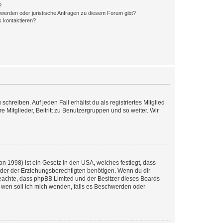
?
hwerden oder juristische Anfragen zu diesem Forum gibt?
s kontaktieren?
chreiben. Auf jeden Fall erhältst du als registriertes Mitglied
e Mitglieder, Beitritt zu Benutzergruppen und so weiter. Wir
n 1998) ist ein Gesetz in den USA, welches festlegt, dass
der der Erziehungsberechtigten benötigen. Wenn du dir
te beachte, dass phpBB Limited und der Besitzer dieses Boards
An wen soll ich mich wenden, falls es Beschwerden oder