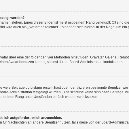
gezeigt werden?
amen stehen. Eines dieser Bilder ist meist mit deinem Rang verknüpft: Oft sind di
ld wird auch als „Avatar“ bezeichnet. Es handelt sich hierbei in der Regel um ein
 Avatar über eine der folgenden vier Methoden hinzufügen: Gravatar, Galerie, Rem
en Avatar benutzen kannst, solltest du die Board-Administration kontaktieren.
viele Beiträge du bislang erstellt hast oder identifizieren bestimmte Benutzer w
 Board-Administration festgelegt wurden. Bitte schreibe keine sinnlosen Beiträge
wird deinen Rang unter Umständen einfach wieder zurücksetzen.
rde ich aufgefordert, mich anzumelden.
ion für Nachrichten an andere Benutzer nutzen, falls diese von der Board-Administ