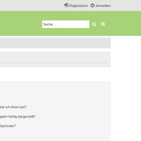
Registrieren
Anmelden
Suche
Erweiterte Suche
ete ich ihnen bei?
en farbig dargestellt?
tartseite?