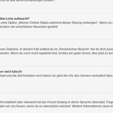
nst du alle deine Einstellungen ändern.
ine-Liste auftaucht?
n eine Option „Meinen Online-Status während dieser Sitzung verbergen“. Wenn du d
st dann als unsichtbarer Besucher gezählt.
en Zeitzone. In diesem Fall solltest du im „Persönlichen Bereich“ die für dich passe
den. Wenn du noch nicht registriert bist, ist dies ein guter Grund, dies jetzt zu tun
mer noch falsch!
t hast und die Zeit trotzdem noch falsch ist, geht die Uhr des Servers vermutlich fal
t installiert oder niemand hat das Forum bislang in deine Sprache übersetzt. Frag
, würden wir uns freuen, wenn du es übersetzen würdest. Weitere Informationen dazu