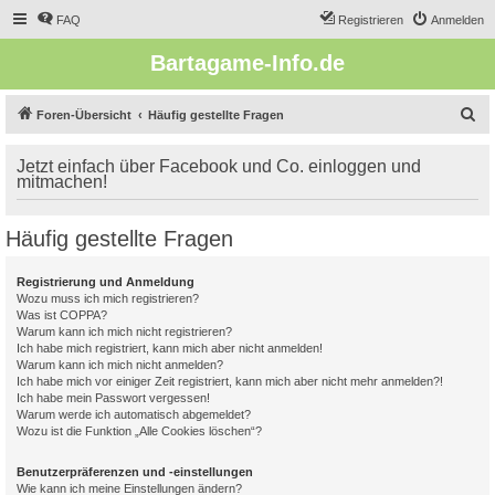
FAQ
Registrieren
Anmelden
Bartagame-Info.de
S
Foren-Übersicht
Häufig gestellte Fragen
u
Jetzt einfach über Facebook und Co. einloggen und
c
mitmachen!
h
e
Häufig gestellte Fragen
Registrierung und Anmeldung
Wozu muss ich mich registrieren?
Was ist COPPA?
Warum kann ich mich nicht registrieren?
Ich habe mich registriert, kann mich aber nicht anmelden!
Warum kann ich mich nicht anmelden?
Ich habe mich vor einiger Zeit registriert, kann mich aber nicht mehr anmelden?!
Ich habe mein Passwort vergessen!
Warum werde ich automatisch abgemeldet?
Wozu ist die Funktion „Alle Cookies löschen“?
Benutzerpräferenzen und -einstellungen
Wie kann ich meine Einstellungen ändern?