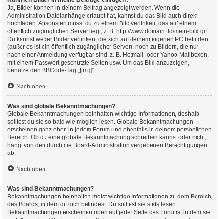
Kann ich Bilder in meine Beiträge einfügen?
Ja, Bilder können in deinem Beitrag angezeigt werden. Wenn die
Administration Dateianhänge erlaubt hat, kannst du das Bild auch direkt
hochladen. Ansonsten musst du zu einem Bild verlinken, das auf einem
öffentlich zugänglichen Server liegt, z. B. http://www.domain.tld/mein-bild.gif.
Du kannst weder Bilder verlinken, die sich auf deinem eigenen PC befinden
(außer es ist ein öffentlich zugänglicher Server), noch zu Bildern, die nur
nach einer Anmeldung verfügbar sind, z. B. Hotmail- oder Yahoo-Mailboxen,
mit einem Passwort geschützte Seiten usw. Um das Bild anzuzeigen,
benutze den BBCode-Tag „[img]“.
Nach oben
Was sind globale Bekanntmachungen?
Globale Bekanntmachungen beinhalten wichtige Informationen, deshalb
solltest du sie so bald wie möglich lesen. Globale Bekanntmachungen
erscheinen ganz oben in jedem Forum und ebenfalls in deinem persönlichen
Bereich. Ob du eine globale Bekanntmachung schreiben kannst oder nicht,
hängt von den durch die Board-Administration vergebenen Berechtigungen
ab.
Nach oben
Was sind Bekanntmachungen?
Bekanntmachungen beinhalten meist wichtige Informationen zu dem Bereich
des Boards, in dem du dich befindest. Du solltest sie stets lesen.
Bekanntmachungen erscheinen oben auf jeder Seite des Forums, in dem sie