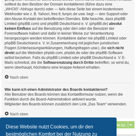
solltest du den Besitzer der Domain kontaktieren (führe dazu eine
„WHOIS“-Abfrage
durch) oder — falls diese Seite bei einem kostenlosen
Webhoster wie z. B. Yahoo!, free.fr, funpic.de usw. liegt — den Support oder
den Abuse-Kontakt des betreffenden Dienstes. Bitte beachte, dass phpBB
Limited (phpBB.com) und phpBB Deutschland e. V. (phpBB.de)
absolut
keinen Einfluss
auf die Benutzung oder den oder die Benutzer der
Forensoftware haben und dafür in keiner Weise zur Verantwortung
herangezogen werden können. Kontaktiere daher nie phpBB Limited oder
phpBB Deutschland e. V. in Zusammenhang mit jeglichen juristischen
Fragen (Unterlassungserklärungen, Haftungsfragen usw.), die
sich nicht
direkt
auf die Websiten phpbb.com, phpbb.de oder die phpBB-Software
selbst beziehen. Falls du phpBB Limited oder phpBB Deutschland e. V. E-
Mails schreibst, die die
Softwarenutzung durch Dritte
betreffen, so wirst du,
wenn überhaupt, höchstens eine knappe Antwort erhalten.
Nach oben
Wie kann ich einen Administrator des Boards kontaktieren?
Alle Benutzer des Boards können das Kontaktformular nutzen, wenn die
Funktion durch die Board-Administration aktiviert wurde.
Mitglieder des Boards können zusätzlich den Link „Das Team“ verwenden.
Nach oben
Gehe zu
Diese Website nutzt Cookies, um dir den
bestmöglichen Komfort bei der Nutzung zu