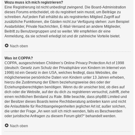
Wozu muss ich mich registrieren?
Eine Registrierung ist nicht unbedingt zwingend. Die Board-Administration
dieses Forums entscheidet, ob du registriert sein musst, um Beiträge zu
schreiben. Auf jeden Fall erhältst du als registriertes Mitglied Zugriff auf
zusätzliche Funktionen, die Gästen nicht zur Verfügung stehen: zum Beispiel
Avatarbilder, Private Nachrichten, E-Mail-Versand an andere Mitglieder,
Beitritt zu Benutzergruppen und so weiter. Wir empfehlen dir eine
Anmeldung, da sie schnell erledigt ist und dir zahlreiche Vorteile bietet.
Nach oben
Was ist COPPA?
COPPA, ausgeschrieben Children’s Online Privacy Protection Act of 1998
(deutsch: Gesetz zum Schutz der Privatsphäre von Kindern im Internet von
1998) ist ein Gesetz in den USA, welches festlegt, dass Websites, die
möglicherweise persönliche Daten von Kindern unter 13 Jahren erheben,
hierzu die Zustimmung der Eltern beziehungsweise des oder der
Erziehungsberechtigten benötigen. Wenn du dir unsicher bist, ob dies auf
dich oder die Website, auf der du dich zu registrieren versuchst, zutrifft, ziehe
einen rechtlichen Beistand zu Rate. Bitte beachte, dass phpBB Limited und
der Besitzer dieses Boards keine Rechtsberatung anbieten kann und nicht
die Anlaufstelle für Rechtsangelegenheiten jeglicher Art ist; außer solchen,
die unter der Frage „An wen soll ich mich wenden, falls es Beschwerden
oder juristische Anfragen zu diesem Forum gibt?“ behandelt werden.
Nach oben