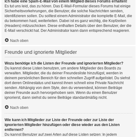
Ich habe eine Spam-E-Mail von einem Mitglied dieses Forums erhalten!
Es tut uns leid, das zu hören. Das E-Mail-Formular dieses Forums hat einige
Sicherheitsvorkehrungen, die Benutzer, die solche Nachrichten senden,
identifizieren sollen. Du solltest einem Administrator die komplette E-Mail, die
du bekommen hast, weiterleiten. Dabei ist es ganz wichtig, die Kopfzeilen
(Headers) mitzuschicken. Diese enthalten Details über den Benutzer, der die
E-Mail verschickt hat. Der Administrator kann dann entsprechend reagieren.
Nach oben
Freunde und ignorierte Mitglieder
Wozu benötige ich die Listen der Freunde und ignorierten Mitglieder?
Du kannst diese Listen benutzen, um andere Mitglieder des Boards zu
verwalten. Mitglieder, die du deiner Freundesliste hinzufügst, werden in
deinem persönlichen Bereich für den schnellen Zugriff aufgelistet. Du siehst
dort deren Onlinestatus und kannst ihnen schnell eine Private Nachricht
senden. Abhängig von dem Style, den du verwendest, können Beiträge
deiner Freunde auch hervorgehoben sein. Wenn du einen Benutzer
ignorierst, dann siehst du seine Beiträge standardmäßig nicht.
Nach oben
Wie kann ich Mitglieder zur Liste der Freunde oder zur Liste der
ignorierten Mitglieder hinzufügen oder diese wieder aus den Listen
entfernen?
Du kannst Benutzer auf zwei Arten auf diese Listen setzen: In jedem