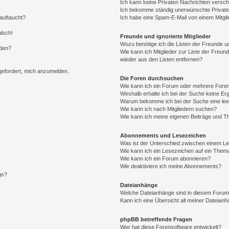
Ich kann keine Privaten Nachrichten versch
Ich bekomme ständig unerwünschte Private
auftaucht?
Ich habe eine Spam-E-Mail von einem Mitgli
alsch!
Freunde und ignorierte Mitglieder
Wozu benötige ich die Listen der Freunde un
rden?
Wie kann ich Mitglieder zur Liste der Freund
wieder aus den Listen entfernen?
fgefordert, mich anzumelden.
Die Foren durchsuchen
Wie kann ich ein Forum oder mehrere For
Weshalb erhalte ich bei der Suche keine Er
Warum bekomme ich bei der Suche eine lee
Wie kann ich nach Mitgliedern suchen?
Wie kann ich meine eigenen Beiträge und T
Abonnements und Lesezeichen
Was ist der Unterschied zwischen einem L
Wie kann ich ein Lesezeichen auf ein Them
Wie kann ich ein Forum abonnieren?
Wie deaktiviere ich meine Abonnements?
gs?
Dateianhänge
Welche Dateianhänge sind in diesem Forum
Kann ich eine Übersicht all meiner Dateian
phpBB betreffende Fragen
Wer hat diese Forensoftware entwickelt?