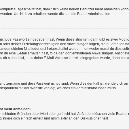
g komplett ausgeschaltet hat, damit sich keine neuen Benutzer mehr anmelden könn
 wurden. Um Hilfe zu erhalten, wende dich an die Board-Administration.
 richtige Passwort eingegeben hast. Wenn diese stimmen, dann gibt es zwei Mögl
tern oder deiner Erziehungsberechtigten den Anweisungen folgen, die du erhalten ha
u angemeldeten Mitglieder erst freigeschaltet werden – entweder musst du dies selbs
. Wenn du eine E-Mail erhalten hast, folge den dort enthaltenen Anweisungen. Ansons
 dir sicher bist, dass deine E-Mail-Adresse korrekt eingegeben wurde, dann kontak
Benutzername und dein Passwort richtig sind. Wenn dies der Fall ist, wende dich a
ionsproblem mit der Website vorliegt, welches ein Administrator lösen muss.
icht mehr anmelden?!
erschieden Gründen deaktiviert oder gelöscht hat. Außerdem löschen viele Boards r
triere dich einfach erneut und nimm aktiv an den Diskussionen teil!