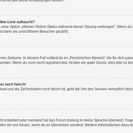
nst du alle deine Einstellungen ändern.
ine-Liste auftaucht?
n eine Option „Meinen Online-Status während dieser Sitzung verbergen“. Wenn du d
st dann als unsichtbarer Besucher gezählt.
en Zeitzone. In diesem Fall solltest du im „Persönlichen Bereich“ die für dich passe
den. Wenn du noch nicht registriert bist, ist dies ein guter Grund, dies jetzt zu tun
mer noch falsch!
t hast und die Zeit trotzdem noch falsch ist, geht die Uhr des Servers vermutlich fal
t installiert oder niemand hat das Forum bislang in deine Sprache übersetzt. Frag
, würden wir uns freuen, wenn du es übersetzen würdest. Weitere Informationen dazu