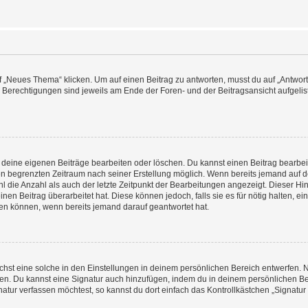
„Neues Thema“ klicken. Um auf einen Beitrag zu antworten, musst du auf „Antworte
e Berechtigungen sind jeweils am Ende der Foren- und der Beitragsansicht aufgeliste
r deine eigenen Beiträge bearbeiten oder löschen. Du kannst einen Beitrag bearbe
inen begrenzten Zeitraum nach seiner Erstellung möglich. Wenn bereits jemand auf de
 die Anzahl als auch der letzte Zeitpunkt der Bearbeitungen angezeigt. Dieser Hi
en Beitrag überarbeitet hat. Diese können jedoch, falls sie es für nötig halten, ei
hen können, wenn bereits jemand darauf geantwortet hat.
st eine solche in den Einstellungen in deinem persönlichen Bereich entwerfen. Na
eren. Du kannst eine Signatur auch hinzufügen, indem du in deinem persönlichen 
atur verfassen möchtest, so kannst du dort einfach das Kontrollkästchen „Signatu