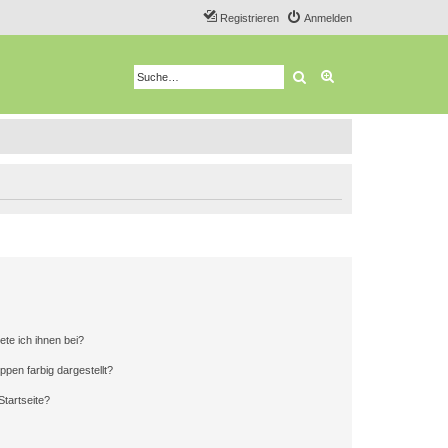
Registrieren
Anmelden
Suche
Erweiterte Suche
ete ich ihnen bei?
en farbig dargestellt?
tartseite?