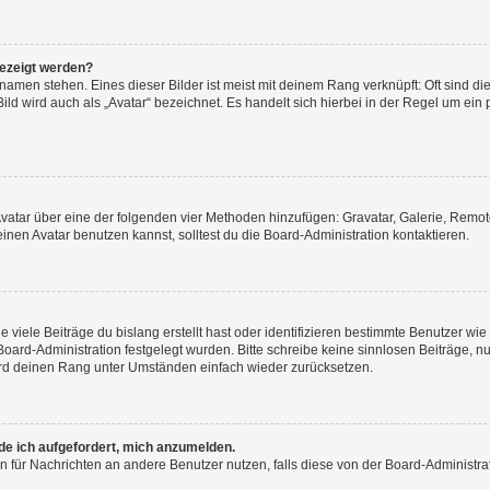
gezeigt werden?
amen stehen. Eines dieser Bilder ist meist mit deinem Rang verknüpft: Oft sind di
ld wird auch als „Avatar“ bezeichnet. Es handelt sich hierbei in der Regel um ein
 Avatar über eine der folgenden vier Methoden hinzufügen: Gravatar, Galerie, Rem
en Avatar benutzen kannst, solltest du die Board-Administration kontaktieren.
viele Beiträge du bislang erstellt hast oder identifizieren bestimmte Benutzer w
 Board-Administration festgelegt wurden. Bitte schreibe keine sinnlosen Beiträge
wird deinen Rang unter Umständen einfach wieder zurücksetzen.
rde ich aufgefordert, mich anzumelden.
ion für Nachrichten an andere Benutzer nutzen, falls diese von der Board-Administ