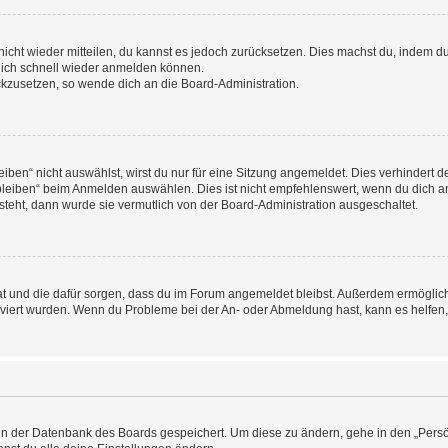
 nicht wieder mitteilen, du kannst es jedoch zurücksetzen. Dies machst du, indem 
 dich schnell wieder anmelden können.
ückzusetzen, so wende dich an die Board-Administration.
en“ nicht auswählst, wirst du nur für eine Sitzung angemeldet. Dies verhindert 
leiben“ beim Anmelden auswählen. Dies ist nicht empfehlenswert, wenn du dich an
 steht, dann wurde sie vermutlich von der Board-Administration ausgeschaltet.
 hat und die dafür sorgen, dass du im Forum angemeldet bleibst. Außerdem ermögli
tiviert wurden. Wenn du Probleme bei der An- oder Abmeldung hast, kann es helfen
n in der Datenbank des Boards gespeichert. Um diese zu ändern, gehe in den „Persö