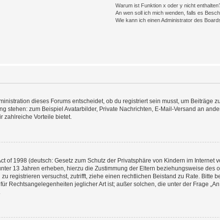
Warum ist Funktion x oder y nicht enthalten
An wen soll ich mich wenden, falls es Besc
Wie kann ich einen Administrator des Board
istration dieses Forums entscheidet, ob du registriert sein musst, um Beiträge zu s
ung stehen: zum Beispiel Avatarbilder, Private Nachrichten, E-Mail-Versand an ander
 zahlreiche Vorteile bietet.
t of 1998 (deutsch: Gesetz zum Schutz der Privatsphäre von Kindern im Internet vo
unter 13 Jahren erheben, hierzu die Zustimmung der Eltern beziehungsweise des o
h zu registrieren versuchst, zutrifft, ziehe einen rechtlichen Beistand zu Rate. Bit
für Rechtsangelegenheiten jeglicher Art ist; außer solchen, die unter der Frage „
.