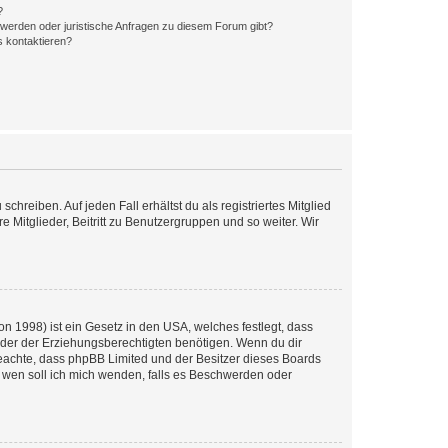
?
hwerden oder juristische Anfragen zu diesem Forum gibt?
s kontaktieren?
chreiben. Auf jeden Fall erhältst du als registriertes Mitglied
e Mitglieder, Beitritt zu Benutzergruppen und so weiter. Wir
n 1998) ist ein Gesetz in den USA, welches festlegt, dass
der der Erziehungsberechtigten benötigen. Wenn du dir
te beachte, dass phpBB Limited und der Besitzer dieses Boards
An wen soll ich mich wenden, falls es Beschwerden oder