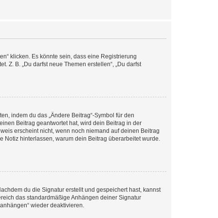
n“ klicken. Es könnte sein, dass eine Registrierung
t. Z. B. „Du darfst neue Themen erstellen“, „Du darfst
iten, indem du das „Ändere Beitrag“-Symbol für den
inen Beitrag geantwortet hat, wird dein Beitrag in der
nweis erscheint nicht, wenn noch niemand auf deinen Beitrag
ne Notiz hinterlassen, warum dein Beitrag überarbeitet wurde.
chdem du die Signatur erstellt und gespeichert hast, kannst
Bereich das standardmäßige Anhängen deiner Signatur
r anhängen“ wieder deaktivieren.