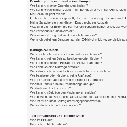
Benutzerpräferenzen und -einstellungen
Wie kann ich meine Einstellungen ändern?
Wie kann ich verhindern, dass mein Benutzername in der Online-Liste 
Die Forenuhr geht falsch!
Ich habe die Zeitzone eingestellt, aber die Forenuhr geht immer noch f
Meine Sprache steht auf diesem Board nicht zur Auswahl!
Was sind das für Bilder, die bei meinem Benutzernamen angezeigt we
Wie verwende ich einen Avatar?
Was ist mein Rang und wie kann ich ihn ändern?
Wenn ich bei einem Benutzer auf den E-Mail-Link klicke, werde ich au
Beiträge schreiben
Wie erstelle ich ein neues Thema oder eine Antwort?
Wie kann ich einen Beitrag bearbeiten oder löschen?
Wie kann ich meinem Beitrag eine Signatur anfügen?
Wie kann ich eine Umfrage erstellen?
Wieso kann ich nicht mehr Antwortmöglichkeiten erstellen?
Wie bearbeite oder lösche ich eine Umfrage?
Warum kann ich auf bestimmte Foren nicht zugreifen?
Weshalb kann ich keine Dateianhänge anfügen?
Weshalb wurde ich verwarnt?
Wie kann ich Beiträge den Moderatoren melden?
Was bewirkt die „Speichern“-Schaltfläche beim Schreiben eines Beitra
Warum muss mein Beitrag erst freigegeben werden?
Wie markiere ich ein Thema als neu?
Textformatierung und Thementypen
Was ist BBCode?
Kann ich HTML benutzen?