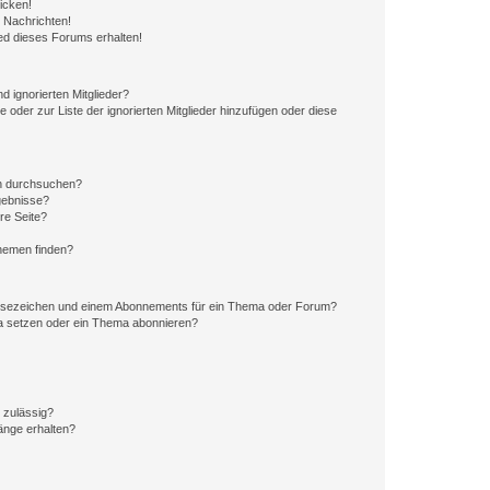
icken!
 Nachrichten!
ed dieses Forums erhalten!
d ignorierten Mitglieder?
e oder zur Liste der ignorierten Mitglieder hinzufügen oder diese
en durchsuchen?
gebnisse?
re Seite?
hemen finden?
esezeichen und einem Abonnements für ein Thema oder Forum?
a setzen oder ein Thema abonnieren?
 zulässig?
hänge erhalten?