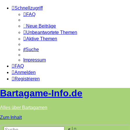
Schnellzugriff
FAQ
Neue Beiträge
Unbeantwortete Themen
Aktive Themen
Suche
Impressum
FAQ
Anmelden
Registrieren
Bartagame-Info.de
Alles über Bartagamen
Zum Inhalt
Erweiterte
Suche