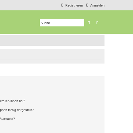
Registrieren
Anmelden
Suche
Erweiterte Suche
ete ich ihnen bei?
en farbig dargestellt?
tartseite?