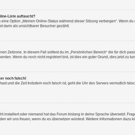
ine-Liste auftaucht?
n eine Option „Meinen Online-Status während dieser Sitzung verbergen“. Wenn du d
st dann als unsichtbarer Besucher gezählt.
en Zeitzone. In diesem Fall solltest du im „Persönlichen Bereich“ die für dich passe
den. Wenn du noch nicht registriert bist, ist dies ein guter Grund, dies jetzt zu tun
mer noch falsch!
t hast und die Zeit trotzdem noch falsch ist, geht die Uhr des Servers vermutlich fal
t installiert oder niemand hat das Forum bislang in deine Sprache übersetzt. Frag
, würden wir uns freuen, wenn du es übersetzen würdest. Weitere Informationen dazu