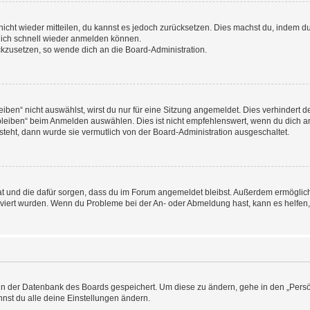
 nicht wieder mitteilen, du kannst es jedoch zurücksetzen. Dies machst du, indem 
 dich schnell wieder anmelden können.
ückzusetzen, so wende dich an die Board-Administration.
en“ nicht auswählst, wirst du nur für eine Sitzung angemeldet. Dies verhindert 
leiben“ beim Anmelden auswählen. Dies ist nicht empfehlenswert, wenn du dich an
 steht, dann wurde sie vermutlich von der Board-Administration ausgeschaltet.
 hat und die dafür sorgen, dass du im Forum angemeldet bleibst. Außerdem ermögli
tiviert wurden. Wenn du Probleme bei der An- oder Abmeldung hast, kann es helfen
n in der Datenbank des Boards gespeichert. Um diese zu ändern, gehe in den „Persö
nst du alle deine Einstellungen ändern.