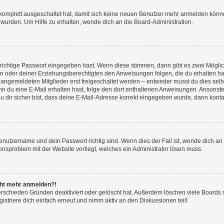
g komplett ausgeschaltet hat, damit sich keine neuen Benutzer mehr anmelden könn
 wurden. Um Hilfe zu erhalten, wende dich an die Board-Administration.
 richtige Passwort eingegeben hast. Wenn diese stimmen, dann gibt es zwei Mögl
tern oder deiner Erziehungsberechtigten den Anweisungen folgen, die du erhalten ha
u angemeldeten Mitglieder erst freigeschaltet werden – entweder musst du dies selbs
. Wenn du eine E-Mail erhalten hast, folge den dort enthaltenen Anweisungen. Ansons
 dir sicher bist, dass deine E-Mail-Adresse korrekt eingegeben wurde, dann kontak
Benutzername und dein Passwort richtig sind. Wenn dies der Fall ist, wende dich a
ionsproblem mit der Website vorliegt, welches ein Administrator lösen muss.
icht mehr anmelden?!
erschieden Gründen deaktiviert oder gelöscht hat. Außerdem löschen viele Boards r
triere dich einfach erneut und nimm aktiv an den Diskussionen teil!