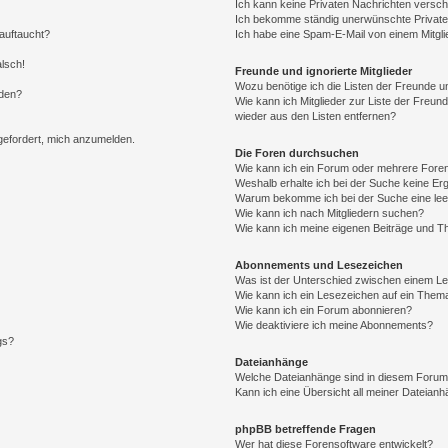
Ich kann keine Privaten Nachrichten versch
Ich bekomme ständig unerwünschte Private
auftaucht?
Ich habe eine Spam-E-Mail von einem Mitgli
alsch!
Freunde und ignorierte Mitglieder
Wozu benötige ich die Listen der Freunde un
rden?
Wie kann ich Mitglieder zur Liste der Freund
wieder aus den Listen entfernen?
fgefordert, mich anzumelden.
Die Foren durchsuchen
Wie kann ich ein Forum oder mehrere For
Weshalb erhalte ich bei der Suche keine Er
Warum bekomme ich bei der Suche eine lee
Wie kann ich nach Mitgliedern suchen?
Wie kann ich meine eigenen Beiträge und T
Abonnements und Lesezeichen
Was ist der Unterschied zwischen einem L
Wie kann ich ein Lesezeichen auf ein Them
Wie kann ich ein Forum abonnieren?
Wie deaktiviere ich meine Abonnements?
gs?
Dateianhänge
Welche Dateianhänge sind in diesem Forum
Kann ich eine Übersicht all meiner Dateian
phpBB betreffende Fragen
Wer hat diese Forensoftware entwickelt?