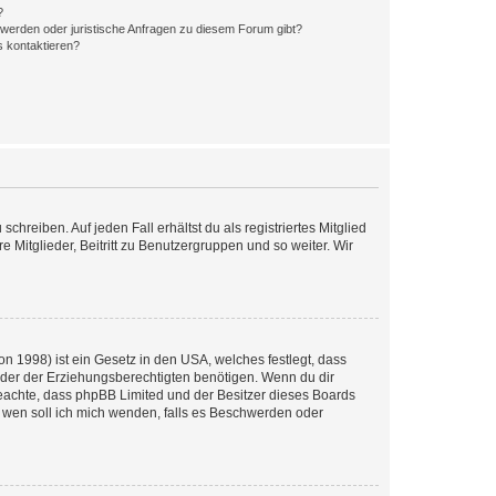
?
hwerden oder juristische Anfragen zu diesem Forum gibt?
s kontaktieren?
chreiben. Auf jeden Fall erhältst du als registriertes Mitglied
e Mitglieder, Beitritt zu Benutzergruppen und so weiter. Wir
n 1998) ist ein Gesetz in den USA, welches festlegt, dass
der der Erziehungsberechtigten benötigen. Wenn du dir
te beachte, dass phpBB Limited und der Besitzer dieses Boards
An wen soll ich mich wenden, falls es Beschwerden oder