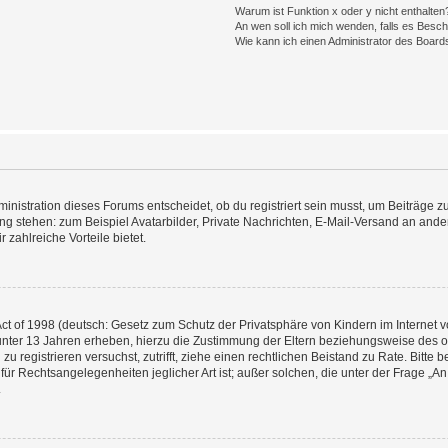
Warum ist Funktion x oder y nicht enthalten
An wen soll ich mich wenden, falls es Besc
Wie kann ich einen Administrator des Board
istration dieses Forums entscheidet, ob du registriert sein musst, um Beiträge zu s
ung stehen: zum Beispiel Avatarbilder, Private Nachrichten, E-Mail-Versand an ander
 zahlreiche Vorteile bietet.
t of 1998 (deutsch: Gesetz zum Schutz der Privatsphäre von Kindern im Internet vo
unter 13 Jahren erheben, hierzu die Zustimmung der Eltern beziehungsweise des o
h zu registrieren versuchst, zutrifft, ziehe einen rechtlichen Beistand zu Rate. Bit
für Rechtsangelegenheiten jeglicher Art ist; außer solchen, die unter der Frage „
.