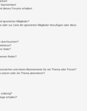
icken!
 Nachrichten!
ed dieses Forums erhalten!
d ignorierten Mitglieder?
e oder zur Liste der ignorierten Mitglieder hinzufügen oder diese
en durchsuchen?
gebnisse?
re Seite?
hemen finden?
esezeichen und einem Abonnements für ein Thema oder Forum?
a setzen oder ein Thema abonnieren?
 zulässig?
hänge erhalten?