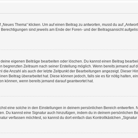
„Neues Thema“ klicken. Um auf einen Beitrag zu antworten, musst du auf „Antworte
e Berechtigungen sind jeweils am Ende der Foren- und der Beitragsansicht aufgeliste
r deine eigenen Beiträge bearbeiten oder löschen. Du kannst einen Beitrag bearbe
inen begrenzten Zeitraum nach seiner Erstellung möglich. Wenn bereits jemand auf de
 die Anzahl als auch der letzte Zeitpunkt der Bearbeitungen angezeigt. Dieser Hi
en Beitrag überarbeitet hat. Diese können jedoch, falls sie es für nötig halten, ei
hen können, wenn bereits jemand darauf geantwortet hat.
st eine solche in den Einstellungen in deinem persönlichen Bereich entwerfen. Na
eren. Du kannst eine Signatur auch hinzufügen, indem du in deinem persönlichen 
atur verfassen möchtest, so kannst du dort einfach das Kontrollkästchen „Signatu