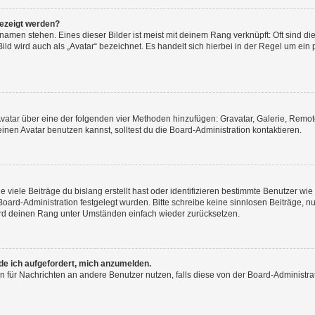
gezeigt werden?
amen stehen. Eines dieser Bilder ist meist mit deinem Rang verknüpft: Oft sind di
ld wird auch als „Avatar“ bezeichnet. Es handelt sich hierbei in der Regel um ein
 Avatar über eine der folgenden vier Methoden hinzufügen: Gravatar, Galerie, Rem
en Avatar benutzen kannst, solltest du die Board-Administration kontaktieren.
viele Beiträge du bislang erstellt hast oder identifizieren bestimmte Benutzer w
 Board-Administration festgelegt wurden. Bitte schreibe keine sinnlosen Beiträge
wird deinen Rang unter Umständen einfach wieder zurücksetzen.
rde ich aufgefordert, mich anzumelden.
ion für Nachrichten an andere Benutzer nutzen, falls diese von der Board-Administ