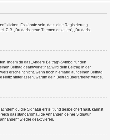
n“ klicken. Es könnte sein, dass eine Registrierung
t. Z. B. „Du darfst neue Themen erstellen“, „Du darfst
iten, indem du das „Ändere Beitrag“-Symbol für den
inen Beitrag geantwortet hat, wird dein Beitrag in der
nweis erscheint nicht, wenn noch niemand auf deinen Beitrag
ne Notiz hinterlassen, warum dein Beitrag überarbeitet wurde.
chdem du die Signatur erstellt und gespeichert hast, kannst
Bereich das standardmäßige Anhängen deiner Signatur
r anhängen“ wieder deaktivieren.