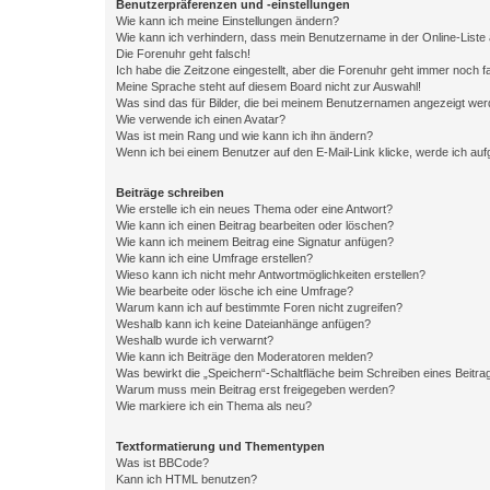
Benutzerpräferenzen und -einstellungen
Wie kann ich meine Einstellungen ändern?
Wie kann ich verhindern, dass mein Benutzername in der Online-Liste 
Die Forenuhr geht falsch!
Ich habe die Zeitzone eingestellt, aber die Forenuhr geht immer noch f
Meine Sprache steht auf diesem Board nicht zur Auswahl!
Was sind das für Bilder, die bei meinem Benutzernamen angezeigt we
Wie verwende ich einen Avatar?
Was ist mein Rang und wie kann ich ihn ändern?
Wenn ich bei einem Benutzer auf den E-Mail-Link klicke, werde ich au
Beiträge schreiben
Wie erstelle ich ein neues Thema oder eine Antwort?
Wie kann ich einen Beitrag bearbeiten oder löschen?
Wie kann ich meinem Beitrag eine Signatur anfügen?
Wie kann ich eine Umfrage erstellen?
Wieso kann ich nicht mehr Antwortmöglichkeiten erstellen?
Wie bearbeite oder lösche ich eine Umfrage?
Warum kann ich auf bestimmte Foren nicht zugreifen?
Weshalb kann ich keine Dateianhänge anfügen?
Weshalb wurde ich verwarnt?
Wie kann ich Beiträge den Moderatoren melden?
Was bewirkt die „Speichern“-Schaltfläche beim Schreiben eines Beitra
Warum muss mein Beitrag erst freigegeben werden?
Wie markiere ich ein Thema als neu?
Textformatierung und Thementypen
Was ist BBCode?
Kann ich HTML benutzen?