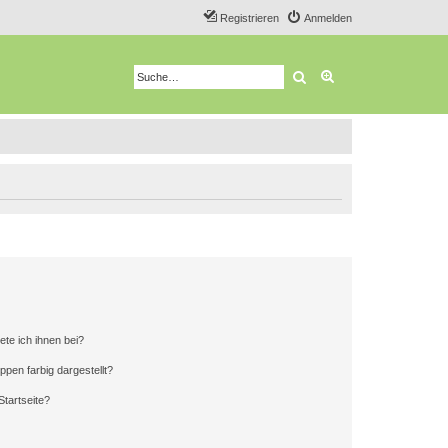
Registrieren
Anmelden
Suche
Erweiterte Suche
ete ich ihnen bei?
en farbig dargestellt?
tartseite?