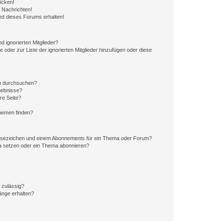
icken!
 Nachrichten!
ed dieses Forums erhalten!
d ignorierten Mitglieder?
e oder zur Liste der ignorierten Mitglieder hinzufügen oder diese
en durchsuchen?
gebnisse?
re Seite?
hemen finden?
esezeichen und einem Abonnements für ein Thema oder Forum?
a setzen oder ein Thema abonnieren?
 zulässig?
hänge erhalten?