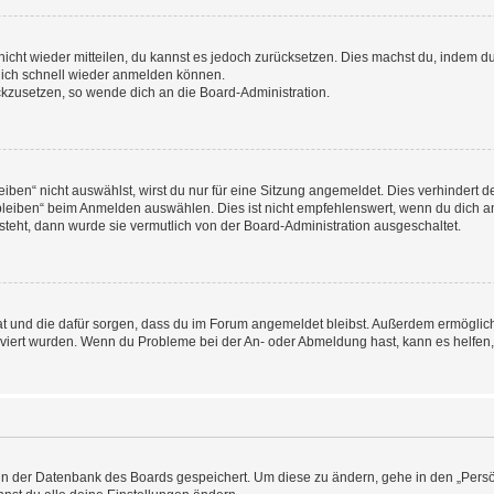
 nicht wieder mitteilen, du kannst es jedoch zurücksetzen. Dies machst du, indem 
 dich schnell wieder anmelden können.
ückzusetzen, so wende dich an die Board-Administration.
en“ nicht auswählst, wirst du nur für eine Sitzung angemeldet. Dies verhindert 
leiben“ beim Anmelden auswählen. Dies ist nicht empfehlenswert, wenn du dich an
 steht, dann wurde sie vermutlich von der Board-Administration ausgeschaltet.
 hat und die dafür sorgen, dass du im Forum angemeldet bleibst. Außerdem ermögli
tiviert wurden. Wenn du Probleme bei der An- oder Abmeldung hast, kann es helfen
n in der Datenbank des Boards gespeichert. Um diese zu ändern, gehe in den „Persö