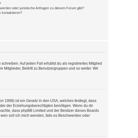
?
hwerden oder juristische Anfragen zu diesem Forum gibt?
s kontaktieren?
chreiben. Auf jeden Fall erhältst du als registriertes Mitglied
e Mitglieder, Beitritt zu Benutzergruppen und so weiter. Wir
n 1998) ist ein Gesetz in den USA, welches festlegt, dass
der der Erziehungsberechtigten benötigen. Wenn du dir
te beachte, dass phpBB Limited und der Besitzer dieses Boards
An wen soll ich mich wenden, falls es Beschwerden oder