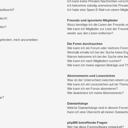
Ich kann keine Privaten Nachrichten versch
Ich bekomme ständig unerwünschte Private
auftaucht?
Ich habe eine Spam-E-Mail von einem Mitgli
alsch!
Freunde und ignorierte Mitglieder
Wozu benötige ich die Listen der Freunde un
rden?
Wie kann ich Mitglieder zur Liste der Freund
wieder aus den Listen entfernen?
fgefordert, mich anzumelden.
Die Foren durchsuchen
Wie kann ich ein Forum oder mehrere For
Weshalb erhalte ich bei der Suche keine Er
Warum bekomme ich bei der Suche eine lee
Wie kann ich nach Mitgliedern suchen?
Wie kann ich meine eigenen Beiträge und T
Abonnements und Lesezeichen
Was ist der Unterschied zwischen einem L
Wie kann ich ein Lesezeichen auf ein Them
Wie kann ich ein Forum abonnieren?
Wie deaktiviere ich meine Abonnements?
gs?
Dateianhänge
Welche Dateianhänge sind in diesem Forum
Kann ich eine Übersicht all meiner Dateian
phpBB betreffende Fragen
Wer hat diese Forensoftware entwickelt?