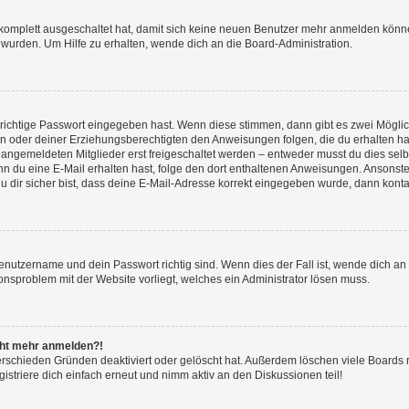
g komplett ausgeschaltet hat, damit sich keine neuen Benutzer mehr anmelden könn
 wurden. Um Hilfe zu erhalten, wende dich an die Board-Administration.
 richtige Passwort eingegeben hast. Wenn diese stimmen, dann gibt es zwei Mögl
tern oder deiner Erziehungsberechtigten den Anweisungen folgen, die du erhalten ha
u angemeldeten Mitglieder erst freigeschaltet werden – entweder musst du dies selbs
. Wenn du eine E-Mail erhalten hast, folge den dort enthaltenen Anweisungen. Ansons
 dir sicher bist, dass deine E-Mail-Adresse korrekt eingegeben wurde, dann kontak
Benutzername und dein Passwort richtig sind. Wenn dies der Fall ist, wende dich a
ionsproblem mit der Website vorliegt, welches ein Administrator lösen muss.
icht mehr anmelden?!
erschieden Gründen deaktiviert oder gelöscht hat. Außerdem löschen viele Boards r
triere dich einfach erneut und nimm aktiv an den Diskussionen teil!