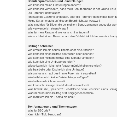
Benutzerpräferenzen und -einstellungen
Wie kann ich meine Einstellungen ändern?
Wie kann ich verhindern, dass mein Benutzername in der Online-Liste 
Die Forenuhr geht falsch!
Ich habe die Zeitzone eingestellt, aber die Forenuhr geht immer noch f
Meine Sprache steht auf diesem Board nicht zur Auswahl!
Was sind das für Bilder, die bei meinem Benutzernamen angezeigt we
Wie verwende ich einen Avatar?
Was ist mein Rang und wie kann ich ihn ändern?
Wenn ich bei einem Benutzer auf den E-Mail-Link klicke, werde ich au
Beiträge schreiben
Wie erstelle ich ein neues Thema oder eine Antwort?
Wie kann ich einen Beitrag bearbeiten oder löschen?
Wie kann ich meinem Beitrag eine Signatur anfügen?
Wie kann ich eine Umfrage erstellen?
Wieso kann ich nicht mehr Antwortmöglichkeiten erstellen?
Wie bearbeite oder lösche ich eine Umfrage?
Warum kann ich auf bestimmte Foren nicht zugreifen?
Weshalb kann ich keine Dateianhänge anfügen?
Weshalb wurde ich verwarnt?
Wie kann ich Beiträge den Moderatoren melden?
Was bewirkt die „Speichern“-Schaltfläche beim Schreiben eines Beitra
Warum muss mein Beitrag erst freigegeben werden?
Wie markiere ich ein Thema als neu?
Textformatierung und Thementypen
Was ist BBCode?
Kann ich HTML benutzen?