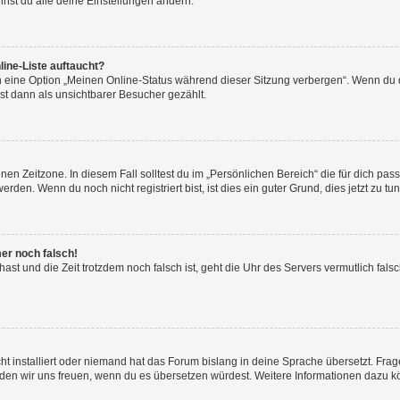
nst du alle deine Einstellungen ändern.
ine-Liste auftaucht?
n eine Option „Meinen Online-Status während dieser Sitzung verbergen“. Wenn du d
st dann als unsichtbarer Besucher gezählt.
en Zeitzone. In diesem Fall solltest du im „Persönlichen Bereich“ die für dich passe
den. Wenn du noch nicht registriert bist, ist dies ein guter Grund, dies jetzt zu tun
mer noch falsch!
t hast und die Zeit trotzdem noch falsch ist, geht die Uhr des Servers vermutlich fal
t installiert oder niemand hat das Forum bislang in deine Sprache übersetzt. Frag
, würden wir uns freuen, wenn du es übersetzen würdest. Weitere Informationen dazu