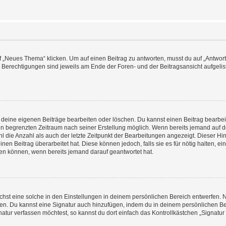
„Neues Thema“ klicken. Um auf einen Beitrag zu antworten, musst du auf „Antworte
e Berechtigungen sind jeweils am Ende der Foren- und der Beitragsansicht aufgeliste
r deine eigenen Beiträge bearbeiten oder löschen. Du kannst einen Beitrag bearbe
inen begrenzten Zeitraum nach seiner Erstellung möglich. Wenn bereits jemand auf de
 die Anzahl als auch der letzte Zeitpunkt der Bearbeitungen angezeigt. Dieser Hi
en Beitrag überarbeitet hat. Diese können jedoch, falls sie es für nötig halten, ei
hen können, wenn bereits jemand darauf geantwortet hat.
st eine solche in den Einstellungen in deinem persönlichen Bereich entwerfen. Na
eren. Du kannst eine Signatur auch hinzufügen, indem du in deinem persönlichen 
atur verfassen möchtest, so kannst du dort einfach das Kontrollkästchen „Signatu