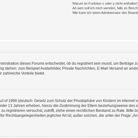
Warum ist Funktion x oder y nicht enthalten
An wen soll ich mich wenden, falls es Besc
Wie kann ich einen Administrator des Board
istration dieses Forums entscheidet, ob du registriert sein musst, um Beiträge zu s
ung stehen: zum Beispiel Avatarbilder, Private Nachrichten, E-Mail-Versand an ander
 zahlreiche Vorteile bietet.
t of 1998 (deutsch: Gesetz zum Schutz der Privatsphäre von Kindern im Internet vo
unter 13 Jahren erheben, hierzu die Zustimmung der Eltern beziehungsweise des o
h zu registrieren versuchst, zutrifft, ziehe einen rechtlichen Beistand zu Rate. Bit
für Rechtsangelegenheiten jeglicher Art ist; außer solchen, die unter der Frage „
.