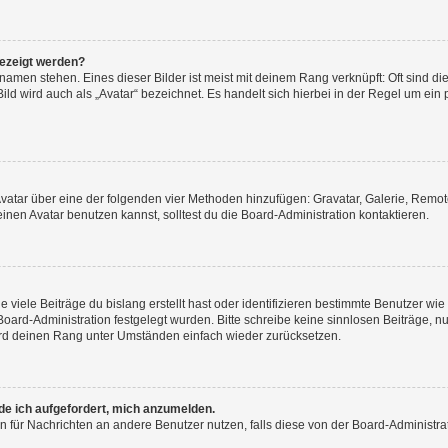
gezeigt werden?
amen stehen. Eines dieser Bilder ist meist mit deinem Rang verknüpft: Oft sind di
ld wird auch als „Avatar“ bezeichnet. Es handelt sich hierbei in der Regel um ein
 Avatar über eine der folgenden vier Methoden hinzufügen: Gravatar, Galerie, Rem
en Avatar benutzen kannst, solltest du die Board-Administration kontaktieren.
viele Beiträge du bislang erstellt hast oder identifizieren bestimmte Benutzer w
 Board-Administration festgelegt wurden. Bitte schreibe keine sinnlosen Beiträge
wird deinen Rang unter Umständen einfach wieder zurücksetzen.
rde ich aufgefordert, mich anzumelden.
ion für Nachrichten an andere Benutzer nutzen, falls diese von der Board-Administ