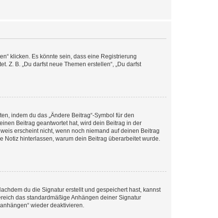
n“ klicken. Es könnte sein, dass eine Registrierung
t. Z. B. „Du darfst neue Themen erstellen“, „Du darfst
iten, indem du das „Ändere Beitrag“-Symbol für den
inen Beitrag geantwortet hat, wird dein Beitrag in der
nweis erscheint nicht, wenn noch niemand auf deinen Beitrag
ne Notiz hinterlassen, warum dein Beitrag überarbeitet wurde.
chdem du die Signatur erstellt und gespeichert hast, kannst
Bereich das standardmäßige Anhängen deiner Signatur
r anhängen“ wieder deaktivieren.