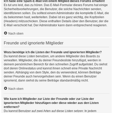
Ich habe eine Spam-E-Mail von einem Mitglied dieses Forums erhalten!
Es tut uns leid, das zu hören. Das E-Mail-Formular dieses Forums hat einige
Sicherheitsvorkehrungen, die Benutzer, die solche Nachrichten senden,
identifizieren sollen. Du solltest einem Administrator die komplette E-Mail, die
du bekommen hast, weiterleiten. Dabei ist es ganz wichtig, die Kopfzeilen
(Headers) mitzuschicken. Diese enthalten Details über den Benutzer, der die
E-Mail verschickt hat. Der Administrator kann dann entsprechend reagieren.
Nach oben
Freunde und ignorierte Mitglieder
Wozu benötige ich die Listen der Freunde und ignorierten Mitglieder?
Du kannst diese Listen benutzen, um andere Mitglieder des Boards zu
verwalten. Mitglieder, die du deiner Freundesliste hinzufügst, werden in
deinem persönlichen Bereich für den schnellen Zugriff aufgelistet. Du siehst
dort deren Onlinestatus und kannst ihnen schnell eine Private Nachricht
senden. Abhängig von dem Style, den du verwendest, können Beiträge
deiner Freunde auch hervorgehoben sein. Wenn du einen Benutzer
ignorierst, dann siehst du seine Beiträge standardmäßig nicht.
Nach oben
Wie kann ich Mitglieder zur Liste der Freunde oder zur Liste der
ignorierten Mitglieder hinzufügen oder diese wieder aus den Listen
entfernen?
Du kannst Benutzer auf zwei Arten auf diese Listen setzen: In jedem