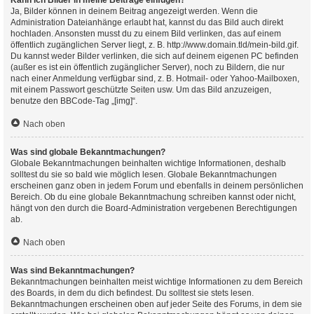
Kann ich Bilder in meine Beiträge einfügen?
Ja, Bilder können in deinem Beitrag angezeigt werden. Wenn die
Administration Dateianhänge erlaubt hat, kannst du das Bild auch direkt
hochladen. Ansonsten musst du zu einem Bild verlinken, das auf einem
öffentlich zugänglichen Server liegt, z. B. http://www.domain.tld/mein-bild.gif.
Du kannst weder Bilder verlinken, die sich auf deinem eigenen PC befinden
(außer es ist ein öffentlich zugänglicher Server), noch zu Bildern, die nur
nach einer Anmeldung verfügbar sind, z. B. Hotmail- oder Yahoo-Mailboxen,
mit einem Passwort geschützte Seiten usw. Um das Bild anzuzeigen,
benutze den BBCode-Tag „[img]“.
Nach oben
Was sind globale Bekanntmachungen?
Globale Bekanntmachungen beinhalten wichtige Informationen, deshalb
solltest du sie so bald wie möglich lesen. Globale Bekanntmachungen
erscheinen ganz oben in jedem Forum und ebenfalls in deinem persönlichen
Bereich. Ob du eine globale Bekanntmachung schreiben kannst oder nicht,
hängt von den durch die Board-Administration vergebenen Berechtigungen
ab.
Nach oben
Was sind Bekanntmachungen?
Bekanntmachungen beinhalten meist wichtige Informationen zu dem Bereich
des Boards, in dem du dich befindest. Du solltest sie stets lesen.
Bekanntmachungen erscheinen oben auf jeder Seite des Forums, in dem sie