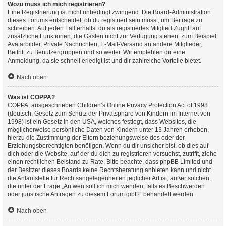
Wozu muss ich mich registrieren?
Eine Registrierung ist nicht unbedingt zwingend. Die Board-Administration
dieses Forums entscheidet, ob du registriert sein musst, um Beiträge zu
schreiben. Auf jeden Fall erhältst du als registriertes Mitglied Zugriff auf
zusätzliche Funktionen, die Gästen nicht zur Verfügung stehen: zum Beispiel
Avatarbilder, Private Nachrichten, E-Mail-Versand an andere Mitglieder,
Beitritt zu Benutzergruppen und so weiter. Wir empfehlen dir eine
Anmeldung, da sie schnell erledigt ist und dir zahlreiche Vorteile bietet.
Nach oben
Was ist COPPA?
COPPA, ausgeschrieben Children’s Online Privacy Protection Act of 1998
(deutsch: Gesetz zum Schutz der Privatsphäre von Kindern im Internet von
1998) ist ein Gesetz in den USA, welches festlegt, dass Websites, die
möglicherweise persönliche Daten von Kindern unter 13 Jahren erheben,
hierzu die Zustimmung der Eltern beziehungsweise des oder der
Erziehungsberechtigten benötigen. Wenn du dir unsicher bist, ob dies auf
dich oder die Website, auf der du dich zu registrieren versuchst, zutrifft, ziehe
einen rechtlichen Beistand zu Rate. Bitte beachte, dass phpBB Limited und
der Besitzer dieses Boards keine Rechtsberatung anbieten kann und nicht
die Anlaufstelle für Rechtsangelegenheiten jeglicher Art ist; außer solchen,
die unter der Frage „An wen soll ich mich wenden, falls es Beschwerden
oder juristische Anfragen zu diesem Forum gibt?“ behandelt werden.
Nach oben