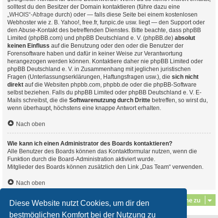
solltest du den Besitzer der Domain kontaktieren (führe dazu eine
„WHOIS“-Abfrage
durch) oder — falls diese Seite bei einem kostenlosen
Webhoster wie z. B. Yahoo!, free.fr, funpic.de usw. liegt — den Support oder
den Abuse-Kontakt des betreffenden Dienstes. Bitte beachte, dass phpBB
Limited (phpBB.com) und phpBB Deutschland e. V. (phpBB.de)
absolut
keinen Einfluss
auf die Benutzung oder den oder die Benutzer der
Forensoftware haben und dafür in keiner Weise zur Verantwortung
herangezogen werden können. Kontaktiere daher nie phpBB Limited oder
phpBB Deutschland e. V. in Zusammenhang mit jeglichen juristischen
Fragen (Unterlassungserklärungen, Haftungsfragen usw.), die
sich nicht
direkt
auf die Websiten phpbb.com, phpbb.de oder die phpBB-Software
selbst beziehen. Falls du phpBB Limited oder phpBB Deutschland e. V. E-
Mails schreibst, die die
Softwarenutzung durch Dritte
betreffen, so wirst du,
wenn überhaupt, höchstens eine knappe Antwort erhalten.
Nach oben
Wie kann ich einen Administrator des Boards kontaktieren?
Alle Benutzer des Boards können das Kontaktformular nutzen, wenn die
Funktion durch die Board-Administration aktiviert wurde.
Mitglieder des Boards können zusätzlich den Link „Das Team“ verwenden.
Nach oben
Gehe zu
Diese Website nutzt Cookies, um dir den
bestmöglichen Komfort bei der Nutzung zu