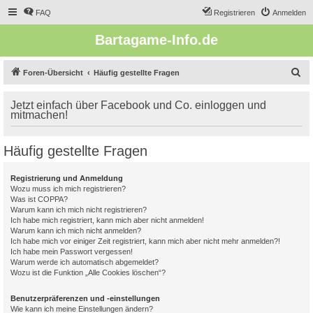
FAQ
Registrieren
Anmelden
Bartagame-Info.de
S
Foren-Übersicht
Häufig gestellte Fragen
u
Jetzt einfach über Facebook und Co. einloggen und
c
mitmachen!
h
e
Häufig gestellte Fragen
Registrierung und Anmeldung
Wozu muss ich mich registrieren?
Was ist COPPA?
Warum kann ich mich nicht registrieren?
Ich habe mich registriert, kann mich aber nicht anmelden!
Warum kann ich mich nicht anmelden?
Ich habe mich vor einiger Zeit registriert, kann mich aber nicht mehr anmelden?!
Ich habe mein Passwort vergessen!
Warum werde ich automatisch abgemeldet?
Wozu ist die Funktion „Alle Cookies löschen“?
Benutzerpräferenzen und -einstellungen
Wie kann ich meine Einstellungen ändern?