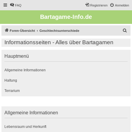
FAQ
Registrieren
Anmelden
Bartagame-Info.de
S
Foren-Übersicht
Geschlechtsunterschiede
u
Informationsseiten - Alles über Bartagamen
c
h
Hauptmenü
e
Allgemeine Informationen
Haltung
Terrarium
Allgemeine Informationen
Lebensraum und Herkunft