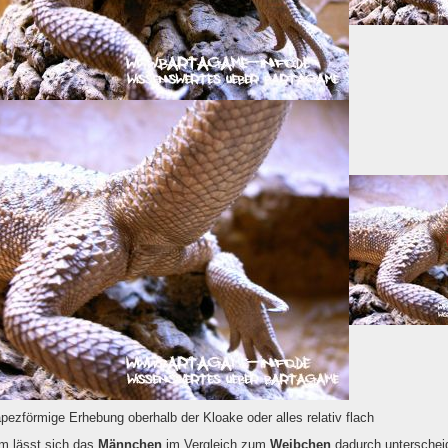
apezförmige Erhebung oberhalb der Kloake oder alles relativ flach
m lässt sich das
Männchen
im Vergleich zum
Weibchen
dadurch unterscheid