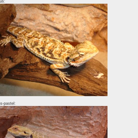
us:
us-pastel: