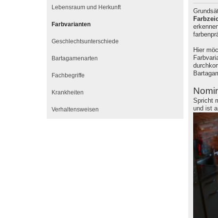
Lebensraum und Herkunft
Grundsät
Farbzei
Farbvarianten
erkennen
farbenprä
Geschlechtsunterschiede
Hier möc
Farbvari
Bartagamenarten
durchko
Bartagam
Fachbegriffe
Nomin
Krankheiten
Spricht 
und ist 
Verhaltensweisen