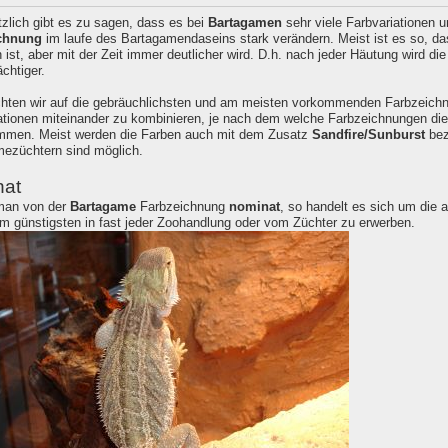
zlich gibt es zu sagen, dass es bei
Bartagamen
sehr viele Farbvariationen 
chnung
im laufe des Bartagamendaseins stark verändern. Meist ist es so, das
 ist, aber mit der Zeit immer deutlicher wird. D.h. nach jeder Häutung wird d
chtiger.
hten wir auf die gebräuchlichsten und am meisten vorkommenden Farbzeichnu
ationen miteinander zu kombinieren, je nach dem welche Farbzeichnungen die 
mmen. Meist werden die Farben auch mit dem Zusatz
Sandfire/Sunburst
bez
ezüchtern sind möglich.
at
man von der
Bartagame
Farbzeichnung
nominat
, so handelt es sich um die 
am günstigsten in fast jeder Zoohandlung oder vom Züchter zu erwerben.