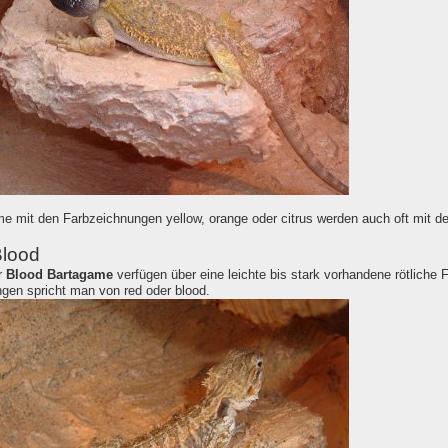
e mit den Farbzeichnungen yellow, orange oder citrus werden auch oft mit 
lood
r
Blood
Bartagame
verfügen über eine leichte bis stark vorhandene rötliche
ngen spricht man von red oder blood.