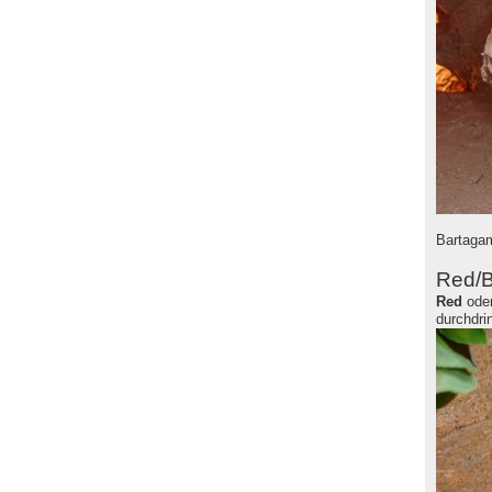
Bartagam
Red/B
Red
ode
durchdri