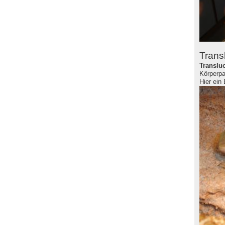
Trans
Translu
Körperpa
Hier ein 