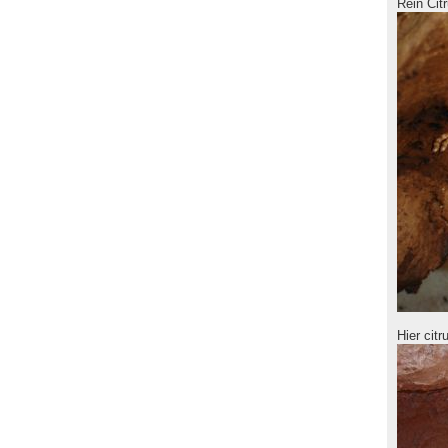
Rein Citr
Hier citr