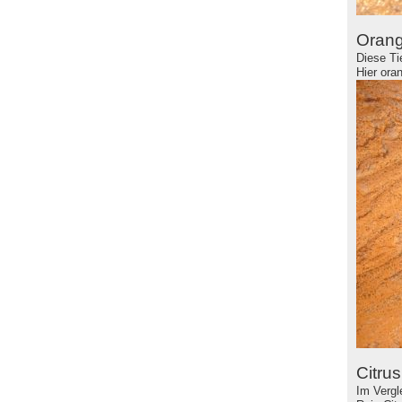
Oran
Diese Ti
Hier ora
Citrus
Im Vergl