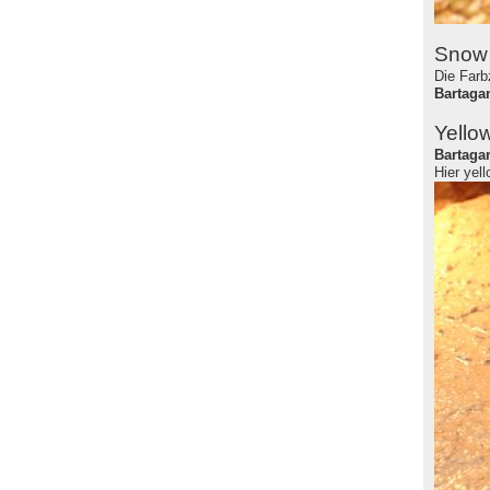
Snow
Die Far
Bartaga
Yello
Bartag
Hier yell