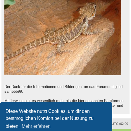
Der Dank für die Informationen und Bilder geht an das Forumsmitglied
sam66699.
Mittlerweile gibt es wesentlich mehr als die hier genannten Farbformen.
Grund dafür sind die meist eigens vergebenen Namen der Züchter und
die schnell zunehmende Anzahl and Farbzuchten.
Diese Website nutzt Cookies, um dir den
bestmöglichen Komfort bei der Nutzung zu
Alle Zeiten sind
UTC+02:00
bieten.
Mehr erfahren