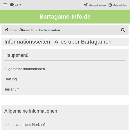
FAQ
Registrieren
Anmelden
Bartagame-Info.de
S
Foren-Übersicht
Farbvarianten
u
Informationsseiten - Alles über Bartagamen
c
h
Hauptmenü
e
Allgemeine Informationen
Haltung
Terrarium
Allgemeine Informationen
Lebensraum und Herkunft