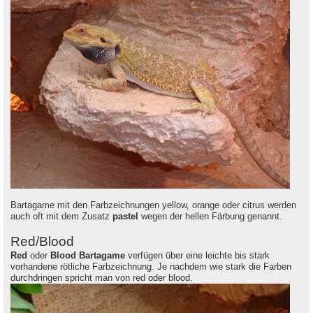
Bartagame mit den Farbzeichnungen yellow, orange oder citrus werden
auch oft mit dem Zusatz
pastel
wegen der hellen Färbung genannt.
Red/Blood
Red
oder
Blood
Bartagame
verfügen über eine leichte bis stark
vorhandene rötliche Farbzeichnung. Je nachdem wie stark die Farben
durchdringen spricht man von red oder blood.