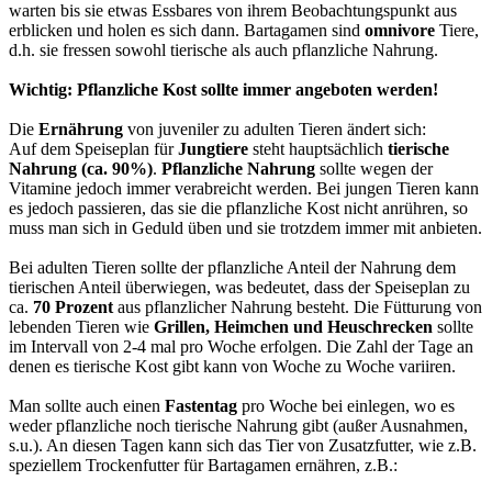
warten bis sie etwas Essbares von ihrem Beobachtungspunkt aus
erblicken und holen es sich dann. Bartagamen sind
omnivore
Tiere,
d.h. sie fressen sowohl tierische als auch pflanzliche Nahrung.
Wichtig: Pflanzliche Kost sollte immer angeboten werden!
Die
Ernährung
von juveniler zu adulten Tieren ändert sich:
Auf dem Speiseplan für
Jungtiere
steht hauptsächlich
tierische
Nahrung (ca. 90%)
.
Pflanzliche Nahrung
sollte wegen der
Vitamine jedoch immer verabreicht werden. Bei jungen Tieren kann
es jedoch passieren, das sie die pflanzliche Kost nicht anrühren, so
muss man sich in Geduld üben und sie trotzdem immer mit anbieten.
Bei adulten Tieren sollte der pflanzliche Anteil der Nahrung dem
tierischen Anteil überwiegen, was bedeutet, dass der Speiseplan zu
ca.
70 Prozent
aus pflanzlicher Nahrung besteht. Die Fütturung von
lebenden Tieren wie
Grillen, Heimchen und Heuschrecken
sollte
im Intervall von 2-4 mal pro Woche erfolgen. Die Zahl der Tage an
denen es tierische Kost gibt kann von Woche zu Woche variiren.
Man sollte auch einen
Fastentag
pro Woche bei einlegen, wo es
weder pflanzliche noch tierische Nahrung gibt (außer Ausnahmen,
s.u.). An diesen Tagen kann sich das Tier von Zusatzfutter, wie z.B.
speziellem Trockenfutter für Bartagamen ernähren, z.B.: