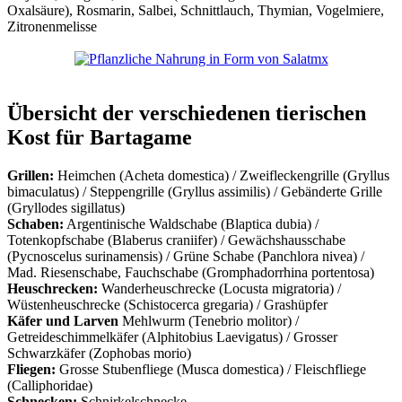
Oxalsäure), Rosmarin, Salbei, Schnittlauch, Thymian, Vogelmiere,
Zitronenmelisse
Übersicht der verschiedenen tierischen
Kost für Bartagame
Grillen:
Heimchen (Acheta domestica) / Zweifleckengrille (Gryllus
bimaculatus) / Steppengrille (Gryllus assimilis) / Gebänderte Grille
(Gryllodes sigillatus)
Schaben:
Argentinische Waldschabe (Blaptica dubia) /
Totenkopfschabe (Blaberus craniifer) / Gewächshausschabe
(Pycnoscelus surinamensis) / Grüne Schabe (Panchlora nivea) /
Mad. Riesenschabe, Fauchschabe (Gromphadorrhina portentosa)
Heuschrecken:
Wanderheuschrecke (Locusta migratoria) /
Wüstenheuschrecke (Schistocerca gregaria) / Grashüpfer
Käfer und Larven
Mehlwurm (Tenebrio molitor) /
Getreideschimmelkäfer (Alphitobius Laevigatus) / Grosser
Schwarzkäfer (Zophobas morio)
Fliegen:
Grosse Stubenfliege (Musca domestica) / Fleischfliege
(Calliphoridae)
Schnecken:
Schnirkelschnecke