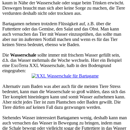
kaum in Nähe der Wasserschale oder sogar beim Trinken erwischt.
Deswegen braucht man sich aber keine Sorge zu machen, die Tiere
verdursten deshalb nicht oder trocknen aus.
Bartagamen nehmen trotzdem Flüssigkeit auf, z.B. über die
Futtertiere oder das Gemüse, den Salat und das Obst. Man kann
auch versuchen das Tier mit Wasser einzusprühen, das sollte man
aber nur im äußersten Notfall machen und wenn es für das Tier
keinen Stress bedeutet, ebenso wie Baden.
Die
Wasserschale
sollte immer mit frischem Wasser gefüllt sein,
d.h. das Wasser mehrmals die Woche wechseln. Hier ein Beispiel
eine ExoTerra XXL Wasserschale, halb in den Bodengrund
eingegraben:
Alternativ zum Baden was aber auch für die meisten Tiere Stress
bedeutet, kann man die Wasserschale so groß wählen, dass sich das
Tier komplett hineinlegen kann und somit Wasser aufnehmen kann.
Aber nicht jedes Tier ist zum Plantschen oder Baden gewillt. Die
Tiere dürfen auf keinen Fall dazu gezwungen werden.
Stehendes Wasser interessiert Bartagamen wenig, deshalb kann man
auch versuchen das Wasser in Bewegung zu bringen, indem man
die Schale bewegt oder vielleicht sogar die Futtertiere in das Wasser