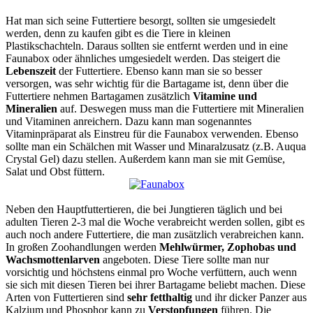
Hat man sich seine Futtertiere besorgt, sollten sie umgesiedelt
werden, denn zu kaufen gibt es die Tiere in kleinen
Plastikschachteln. Daraus sollten sie entfernt werden und in eine
Faunabox oder ähnliches umgesiedelt werden. Das steigert die
Lebenszeit
der Futtertiere. Ebenso kann man sie so besser
versorgen, was sehr wichtig für die Bartagame ist, denn über die
Futtertiere nehmen Bartagamen zusätzlich
Vitamine und
Mineralien
auf. Deswegen muss man die Futtertiere mit Mineralien
und Vitaminen anreichern. Dazu kann man sogenanntes
Vitaminpräparat als Einstreu für die Faunabox verwenden. Ebenso
sollte man ein Schälchen mit Wasser und Minaralzusatz (z.B. Auqua
Crystal Gel) dazu stellen. Außerdem kann man sie mit Gemüse,
Salat und Obst füttern.
Neben den Hauptfuttertieren, die bei Jungtieren täglich und bei
adulten Tieren 2-3 mal die Woche verabreicht werden sollen, gibt es
auch noch andere Futtertiere, die man zusätzlich verabreichen kann.
In großen Zoohandlungen werden
Mehlwürmer, Zophobas und
Wachsmottenlarven
angeboten. Diese Tiere sollte man nur
vorsichtig und höchstens einmal pro Woche verfüttern, auch wenn
sie sich mit diesen Tieren bei ihrer Bartagame beliebt machen. Diese
Arten von Futtertieren sind
sehr fetthaltig
und ihr dicker Panzer aus
Kalzium und Phosphor kann zu
Verstopfungen
führen. Die