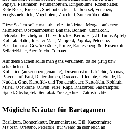
Papaya, Pastinaken, Petunienblüten, Ringelblume, Rosenblätter,
Rote Beete, Ruccola, Stiefmütterchen, Taubnessel, Veilchen,
Vergissmeinnicht, Vogelmiere, Zucchini, Zuckerrübenblätter
Diese Sachen sollte man ab und zu in kleinen Mengen anbieten:
heimischen Obstbaumblätter, Banane, Bohnen, Chinakohl,
Feldsalat, Fenchelgrün, Hülsenfrüchte, Kernobst (z.B. Birne, Apfel),
Kohlrabiblätter, frischer Mais, Mangold, Paprika, Petersilie,
Basilikum u.a. Gewürzkräuter, Porree, Radieschengrün, Rosenkohl,
Sellerieblätter, Sternfrucht, Tomaten
Auf diese Sachen sollte man ganz verzichten, da sie giftig bzw.
schädlich sind:
Kohlarten (außer oben genannte), Dosenobst und -früchte, Ananas,
Bogenhanf, Brot, Butterblumen, Dracaena, Efeutute, Getreide, Reis,
Nudeln, Gras, Kartoffel- und Tomatenblätter, Kartoffeln, Kohlrabi,
Mistel, Obstkerne, Oliven, Pilze, Raps, Rhabarber, Sauerampfer,
Spinat, Stechapfel, Steinobst, Yuccapalmen, Zitrusfrüchte
Mögliche Kräuter für Bartagamen
Basilikum, Bohnenkraut, Brunnenkresse, Dill, Katzenminze,
Majoran, Oregano, Petersilie (nur wenig da sehr reich an