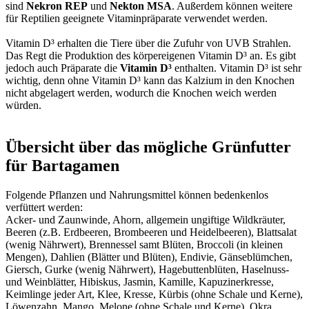
sind
Nekron REP
und
Nekton MSA
. Außerdem können weitere
für Reptilien geeignete Vitaminpräparate verwendet werden.
Vitamin D³ erhalten die Tiere über die Zufuhr von UVB Strahlen.
Das Regt die Produktion des körpereigenen Vitamin D³ an. Es gibt
jedoch auch Präparate die
Vitamin D³
enthalten. Vitamin D³ ist sehr
wichtig, denn ohne Vitamin D³ kann das Kalzium in den Knochen
nicht abgelagert werden, wodurch die Knochen weich werden
würden.
Übersicht über das mögliche Grünfutter
für Bartagamen
Folgende Pflanzen und Nahrungsmittel können bedenkenlos
verfüttert werden:
Acker- und Zaunwinde, Ahorn, allgemein ungiftige Wildkräuter,
Beeren (z.B. Erdbeeren, Brombeeren und Heidelbeeren), Blattsalat
(wenig Nährwert), Brennessel samt Blüten, Broccoli (in kleinen
Mengen), Dahlien (Blätter und Blüten), Endivie, Gänseblümchen,
Giersch, Gurke (wenig Nährwert), Hagebuttenblüten, Haselnuss-
und Weinblätter, Hibiskus, Jasmin, Kamille, Kapuzinerkresse,
Keimlinge jeder Art, Klee, Kresse, Kürbis (ohne Schale und Kerne),
Löwenzahn, Mango, Melone (ohne Schale und Kerne), Okra,