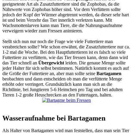
geeigneteste Art als Zusatzfuttertiere sind die Zophobas, da die
Nährwerte von Zophobas höher sind. Vor dem Verfüttern sollte
jedoch der Kopf der Würmer abgetrennt werden, da dieser sehr hart
ist und beim Verzehr das Tier innerlich verletzen kann. Mit
Wachsmottenlarven kann man Tiere, die die Nahrungsaufnahme
verweigern wieder zum Fressen animieren.
Stellt sich nun nur noch die Frage wie viele Futtertiere man
verabreichen sollte? Wie schon erwähnt, die Zusatzfuttertiere nur ca.
1-2 mal die Woche. Bei den Hauptfuttertieren ist es falsch so viele
Futtertiere zu verfüttern, wie das Tier fressen kann, denn dann wird
das Tier schnell an
Übergewicht
leiden. Die genaue Menge sollte
jeder Halter für sich selbst bestimmen. Natürlich kommt es auch auf
die Größe der Futtertiere an, aber man sollte seine
Bartagamen
beobachten und dann entscheiden ob man die verfütterte Menge
erhöht oder verringert. Grundsätzlich kann man sich an die
Richtlinie, bei Jungtieren 5-6 Heimchen pro Tag und bei adulten
Tieren 1-2 große Heuschrecken an den Futtertagen, halten.
Wasseraufnahme bei Bartagamen
Als Halter von Bartagamen wird man feststellen, dass man sein Tier