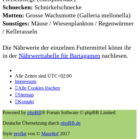
Schnecken:
Schnirkelschnecke
Motten:
Grosse Wachsmotte (Galleria mellonella)
Sonstiges:
Mäuse / Wiesenplankton / Regenwürmer
/ Kellerasseln
Die Nährwerte der einzelnen Futtermittel könnt ihr
in der
Nährwerttabelle für Bartagamen
nachlesen.
Alle Zeiten sind
UTC+02:00
Impressum
Alle Cookies löschen
Sitemap
Kontakt
Powered by
phpBB
® Forum Software © phpBB Limited
Deutsche Übersetzung durch
phpBB.de
Style
proflat
von ©
Mazeltof
2017