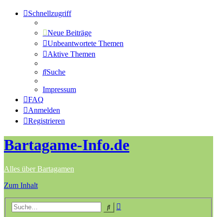
Schnellzugriff
Neue Beiträge
Unbeantwortete Themen
Aktive Themen
Suche
Impressum
FAQ
Anmelden
Registrieren
Bartagame-Info.de
Alles über Bartagamen
Zum Inhalt
Erweiterte
Suche
Suche