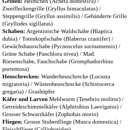
Grillen:
Heimchen (Acheta domestica) /
Zweifleckengrille (Gryllus bimaculatus) /
Steppengrille (Gryllus assimilis) / Gebänderte Grille
(Gryllodes sigillatus)
Schaben:
Argentinische Waldschabe (Blaptica
dubia) / Totenkopfschabe (Blaberus craniifer) /
Gewächshausschabe (Pycnoscelus surinamensis) /
Grüne Schabe (Panchlora nivea) / Mad.
Riesenschabe, Fauchschabe (Gromphadorrhina
portentosa)
Heuschrecken:
Wanderheuschrecke (Locusta
migratoria) / Wüstenheuschrecke (Schistocerca
gregaria) / Grashüpfer
Käfer und Larven
Mehlwurm (Tenebrio molitor) /
Getreideschimmelkäfer (Alphitobius Laevigatus) /
Grosser Schwarzkäfer (Zophobas morio)
Fliegen:
Grosse Stubenfliege (Musca domestica) /
Fleischfliege (Calliphoridae)