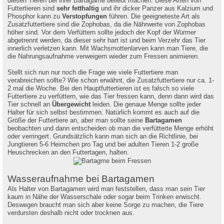
diesen Tieren bei ihrer Bartagame beliebt machen. Diese Arten von
Futtertieren sind
sehr fetthaltig
und ihr dicker Panzer aus Kalzium und
Phosphor kann zu
Verstopfungen
führen. Die geeigneteste Art als
Zusatzfuttertiere sind die Zophobas, da die Nährwerte von Zophobas
höher sind. Vor dem Verfüttern sollte jedoch der Kopf der Würmer
abgetrennt werden, da dieser sehr hart ist und beim Verzehr das Tier
innerlich verletzen kann. Mit Wachsmottenlarven kann man Tiere, die
die Nahrungsaufnahme verweigern wieder zum Fressen animieren.
Stellt sich nun nur noch die Frage wie viele Futtertiere man
verabreichen sollte? Wie schon erwähnt, die Zusatzfuttertiere nur ca. 1-
2 mal die Woche. Bei den Hauptfuttertieren ist es falsch so viele
Futtertiere zu verfüttern, wie das Tier fressen kann, denn dann wird das
Tier schnell an
Übergewicht
leiden. Die genaue Menge sollte jeder
Halter für sich selbst bestimmen. Natürlich kommt es auch auf die
Größe der Futtertiere an, aber man sollte seine
Bartagamen
beobachten und dann entscheiden ob man die verfütterte Menge erhöht
oder verringert. Grundsätzlich kann man sich an die Richtlinie, bei
Jungtieren 5-6 Heimchen pro Tag und bei adulten Tieren 1-2 große
Heuschrecken an den Futtertagen, halten.
Wasseraufnahme bei Bartagamen
Als Halter von Bartagamen wird man feststellen, dass man sein Tier
kaum in Nähe der Wasserschale oder sogar beim Trinken erwischt.
Deswegen braucht man sich aber keine Sorge zu machen, die Tiere
verdursten deshalb nicht oder trocknen aus.