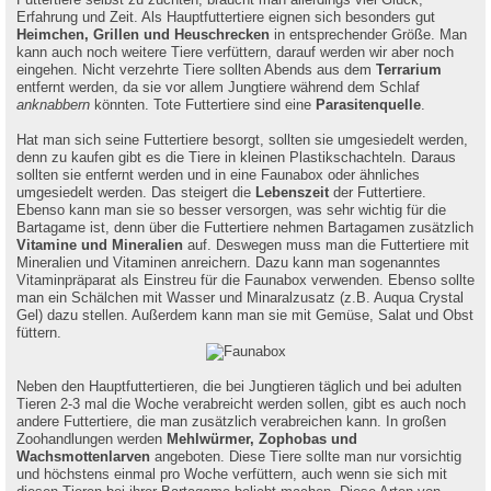
Futtertiere selbst zu züchten, braucht man allerdings viel Glück,
Erfahrung und Zeit. Als Hauptfuttertiere eignen sich besonders gut
Heimchen, Grillen und Heuschrecken
in entsprechender Größe. Man
kann auch noch weitere Tiere verfüttern, darauf werden wir aber noch
eingehen. Nicht verzehrte Tiere sollten Abends aus dem
Terrarium
entfernt werden, da sie vor allem Jungtiere während dem Schlaf
anknabbern
könnten. Tote Futtertiere sind eine
Parasitenquelle
.
Hat man sich seine Futtertiere besorgt, sollten sie umgesiedelt werden,
denn zu kaufen gibt es die Tiere in kleinen Plastikschachteln. Daraus
sollten sie entfernt werden und in eine Faunabox oder ähnliches
umgesiedelt werden. Das steigert die
Lebenszeit
der Futtertiere.
Ebenso kann man sie so besser versorgen, was sehr wichtig für die
Bartagame ist, denn über die Futtertiere nehmen Bartagamen zusätzlich
Vitamine und Mineralien
auf. Deswegen muss man die Futtertiere mit
Mineralien und Vitaminen anreichern. Dazu kann man sogenanntes
Vitaminpräparat als Einstreu für die Faunabox verwenden. Ebenso sollte
man ein Schälchen mit Wasser und Minaralzusatz (z.B. Auqua Crystal
Gel) dazu stellen. Außerdem kann man sie mit Gemüse, Salat und Obst
füttern.
Neben den Hauptfuttertieren, die bei Jungtieren täglich und bei adulten
Tieren 2-3 mal die Woche verabreicht werden sollen, gibt es auch noch
andere Futtertiere, die man zusätzlich verabreichen kann. In großen
Zoohandlungen werden
Mehlwürmer, Zophobas und
Wachsmottenlarven
angeboten. Diese Tiere sollte man nur vorsichtig
und höchstens einmal pro Woche verfüttern, auch wenn sie sich mit