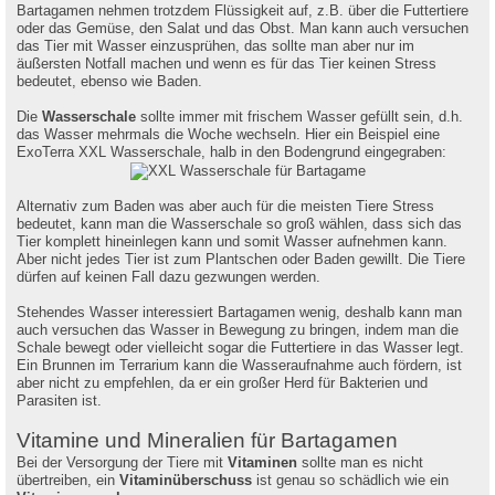
Bartagamen nehmen trotzdem Flüssigkeit auf, z.B. über die Futtertiere
oder das Gemüse, den Salat und das Obst. Man kann auch versuchen
das Tier mit Wasser einzusprühen, das sollte man aber nur im
äußersten Notfall machen und wenn es für das Tier keinen Stress
bedeutet, ebenso wie Baden.
Die
Wasserschale
sollte immer mit frischem Wasser gefüllt sein, d.h.
das Wasser mehrmals die Woche wechseln. Hier ein Beispiel eine
ExoTerra XXL Wasserschale, halb in den Bodengrund eingegraben:
Alternativ zum Baden was aber auch für die meisten Tiere Stress
bedeutet, kann man die Wasserschale so groß wählen, dass sich das
Tier komplett hineinlegen kann und somit Wasser aufnehmen kann.
Aber nicht jedes Tier ist zum Plantschen oder Baden gewillt. Die Tiere
dürfen auf keinen Fall dazu gezwungen werden.
Stehendes Wasser interessiert Bartagamen wenig, deshalb kann man
auch versuchen das Wasser in Bewegung zu bringen, indem man die
Schale bewegt oder vielleicht sogar die Futtertiere in das Wasser legt.
Ein Brunnen im Terrarium kann die Wasseraufnahme auch fördern, ist
aber nicht zu empfehlen, da er ein großer Herd für Bakterien und
Parasiten ist.
Vitamine und Mineralien für Bartagamen
Bei der Versorgung der Tiere mit
Vitaminen
sollte man es nicht
übertreiben, ein
Vitaminüberschuss
ist genau so schädlich wie ein