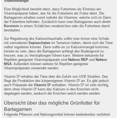
Vitaminmangel
.
Eine Möglichkeit besteht darin, dass Futtertiere als Einstreu ein
Vitaminpräparat haben, das für die Futtertiere als Futter dient. Die
Bartagamen erhalten somit indirekt die Vitamine, welche sich im Darm
der Futtertiere befinden. Zusätzlich kann man Bartagamen auch direkt
Korvimin
in einem Schälchen verabreichen oder die Futtertiere damit
bestäuben.
Zur Regulierung des Kalziumhaushalts sollte man immer eine Schale
mit zermalenen
Sepiaschalen
im Terrarium haben, damit sich die Tiere
selbst regulieren können. Denn sollte es zu Kalziummangel kommen,
könnte es sein, dass die Bartagamen anfängt den Bodengrund zu
fressen, was zu Verstopfungen führen kann. Weitere bekannte für
Reptilien geeignete Vitaminpräparate sind
Nekron REP
und
Nekton
MSA
. Außerdem können weitere für Reptilien geeignete
Vitaminpräparate verwendet werden.
Vitamin D³ erhalten die Tiere über die Zufuhr von UVB Strahlen. Das
Regt die Produktion des körpereigenen Vitamin D³ an. Es gibt jedoch
auch Präparate die
Vitamin D³
enthalten. Vitamin D³ ist sehr wichtig,
denn ohne Vitamin D³ kann das Kalzium in den Knochen nicht
abgelagert werden, wodurch die Knochen weich werden würden.
Übersicht über das mögliche Grünfutter für
Bartagamen
Folgende Pflanzen und Nahrungsmittel können bedenkenlos verfüttert