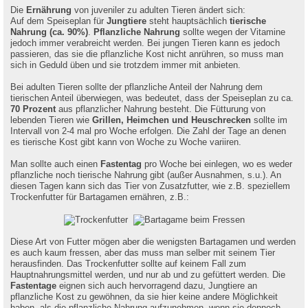
Die
Ernährung
von juveniler zu adulten Tieren ändert sich:
Auf dem Speiseplan für
Jungtiere
steht hauptsächlich
tierische
Nahrung (ca. 90%)
.
Pflanzliche Nahrung
sollte wegen der Vitamine
jedoch immer verabreicht werden. Bei jungen Tieren kann es jedoch
passieren, das sie die pflanzliche Kost nicht anrühren, so muss man
sich in Geduld üben und sie trotzdem immer mit anbieten.
Bei adulten Tieren sollte der pflanzliche Anteil der Nahrung dem
tierischen Anteil überwiegen, was bedeutet, dass der Speiseplan zu ca.
70 Prozent
aus pflanzlicher Nahrung besteht. Die Fütturung von
lebenden Tieren wie
Grillen, Heimchen und Heuschrecken
sollte im
Intervall von 2-4 mal pro Woche erfolgen. Die Zahl der Tage an denen
es tierische Kost gibt kann von Woche zu Woche variiren.
Man sollte auch einen
Fastentag
pro Woche bei einlegen, wo es weder
pflanzliche noch tierische Nahrung gibt (außer Ausnahmen, s.u.). An
diesen Tagen kann sich das Tier von Zusatzfutter, wie z.B. speziellem
Trockenfutter für Bartagamen ernähren, z.B.:
Diese Art von Futter mögen aber die wenigsten Bartagamen und werden
es auch kaum fressen, aber das muss man selber mit seinem Tier
herausfinden. Das Trockenfutter sollte auf keinem Fall zum
Hauptnahrungsmittel werden, und nur ab und zu gefüttert werden. Die
Fastentage
eignen sich auch hervorragend dazu, Jungtiere an
pflanzliche Kost zu gewöhnen, da sie hier keine andere Möglichkeit
haben, als die pflanzliche Nahrung aufzunehmen, wenn sie dennoch