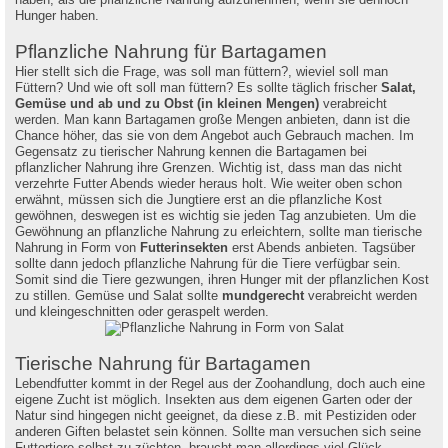
Hunger haben.
Pflanzliche Nahrung für Bartagamen
Hier stellt sich die Frage, was soll man füttern?, wieviel soll man
Füttern? Und wie oft soll man füttern? Es sollte täglich frischer
Salat,
Gemüse und ab und zu Obst (in kleinen Mengen)
verabreicht
werden. Man kann Bartagamen große Mengen anbieten, dann ist die
Chance höher, das sie von dem Angebot auch Gebrauch machen. Im
Gegensatz zu tierischer Nahrung kennen die Bartagamen bei
pflanzlicher Nahrung ihre Grenzen. Wichtig ist, dass man das nicht
verzehrte Futter Abends wieder heraus holt. Wie weiter oben schon
erwähnt, müssen sich die Jungtiere erst an die pflanzliche Kost
gewöhnen, deswegen ist es wichtig sie jeden Tag anzubieten. Um die
Gewöhnung an pflanzliche Nahrung zu erleichtern, sollte man tierische
Nahrung in Form von
Futterinsekten
erst Abends anbieten. Tagsüber
sollte dann jedoch pflanzliche Nahrung für die Tiere verfügbar sein.
Somit sind die Tiere gezwungen, ihren Hunger mit der pflanzlichen Kost
zu stillen. Gemüse und Salat sollte
mundgerecht
verabreicht werden
und kleingeschnitten oder geraspelt werden.
Tierische Nahrung für Bartagamen
Lebendfutter kommt in der Regel aus der Zoohandlung, doch auch eine
eigene Zucht ist möglich. Insekten aus dem eigenen Garten oder der
Natur sind hingegen nicht geeignet, da diese z.B. mit Pestiziden oder
anderen Giften belastet sein können. Sollte man versuchen sich seine