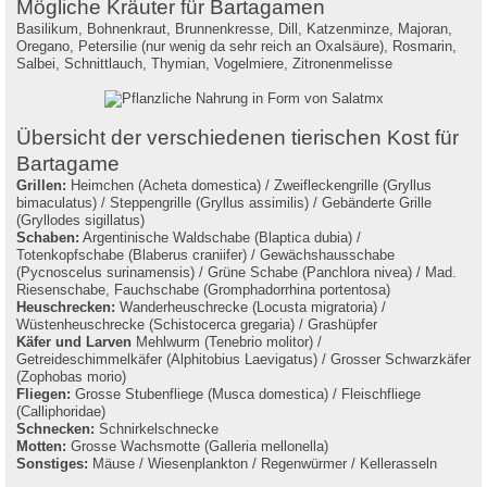
Mögliche Kräuter für Bartagamen
Basilikum, Bohnenkraut, Brunnenkresse, Dill, Katzenminze, Majoran,
Oregano, Petersilie (nur wenig da sehr reich an Oxalsäure), Rosmarin,
Salbei, Schnittlauch, Thymian, Vogelmiere, Zitronenmelisse
Übersicht der verschiedenen tierischen Kost für
Bartagame
Grillen:
Heimchen (Acheta domestica) / Zweifleckengrille (Gryllus
bimaculatus) / Steppengrille (Gryllus assimilis) / Gebänderte Grille
(Gryllodes sigillatus)
Schaben:
Argentinische Waldschabe (Blaptica dubia) /
Totenkopfschabe (Blaberus craniifer) / Gewächshausschabe
(Pycnoscelus surinamensis) / Grüne Schabe (Panchlora nivea) / Mad.
Riesenschabe, Fauchschabe (Gromphadorrhina portentosa)
Heuschrecken:
Wanderheuschrecke (Locusta migratoria) /
Wüstenheuschrecke (Schistocerca gregaria) / Grashüpfer
Käfer und Larven
Mehlwurm (Tenebrio molitor) /
Getreideschimmelkäfer (Alphitobius Laevigatus) / Grosser Schwarzkäfer
(Zophobas morio)
Fliegen:
Grosse Stubenfliege (Musca domestica) / Fleischfliege
(Calliphoridae)
Schnecken:
Schnirkelschnecke
Motten:
Grosse Wachsmotte (Galleria mellonella)
Sonstiges:
Mäuse / Wiesenplankton / Regenwürmer / Kellerasseln