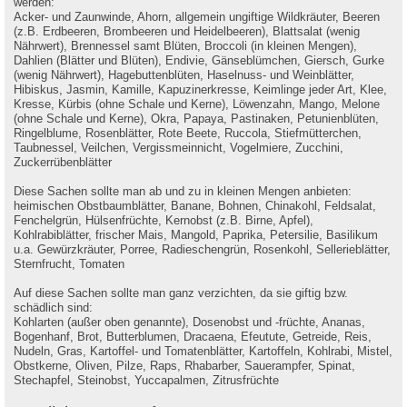
werden:
Acker- und Zaunwinde, Ahorn, allgemein ungiftige Wildkräuter, Beeren
(z.B. Erdbeeren, Brombeeren und Heidelbeeren), Blattsalat (wenig
Nährwert), Brennessel samt Blüten, Broccoli (in kleinen Mengen),
Dahlien (Blätter und Blüten), Endivie, Gänseblümchen, Giersch, Gurke
(wenig Nährwert), Hagebuttenblüten, Haselnuss- und Weinblätter,
Hibiskus, Jasmin, Kamille, Kapuzinerkresse, Keimlinge jeder Art, Klee,
Kresse, Kürbis (ohne Schale und Kerne), Löwenzahn, Mango, Melone
(ohne Schale und Kerne), Okra, Papaya, Pastinaken, Petunienblüten,
Ringelblume, Rosenblätter, Rote Beete, Ruccola, Stiefmütterchen,
Taubnessel, Veilchen, Vergissmeinnicht, Vogelmiere, Zucchini,
Zuckerrübenblätter
Diese Sachen sollte man ab und zu in kleinen Mengen anbieten:
heimischen Obstbaumblätter, Banane, Bohnen, Chinakohl, Feldsalat,
Fenchelgrün, Hülsenfrüchte, Kernobst (z.B. Birne, Apfel),
Kohlrabiblätter, frischer Mais, Mangold, Paprika, Petersilie, Basilikum
u.a. Gewürzkräuter, Porree, Radieschengrün, Rosenkohl, Sellerieblätter,
Sternfrucht, Tomaten
Auf diese Sachen sollte man ganz verzichten, da sie giftig bzw.
schädlich sind:
Kohlarten (außer oben genannte), Dosenobst und -früchte, Ananas,
Bogenhanf, Brot, Butterblumen, Dracaena, Efeutute, Getreide, Reis,
Nudeln, Gras, Kartoffel- und Tomatenblätter, Kartoffeln, Kohlrabi, Mistel,
Obstkerne, Oliven, Pilze, Raps, Rhabarber, Sauerampfer, Spinat,
Stechapfel, Steinobst, Yuccapalmen, Zitrusfrüchte