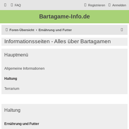
FAQ
Registrieren
Anmelden
Bartagame-Info.de
S
Foren-Übersicht
Ernährung und Futter
u
Informationsseiten - Alles über Bartagamen
c
h
Hauptmenü
e
Allgemeine Informationen
Haltung
Terrarium
Haltung
Ernährung und Futter