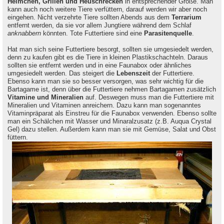
Heimchen, Grillen und Heuschrecken
in entsprechender Größe. Man
kann auch noch weitere Tiere verfüttern, darauf werden wir aber noch
eingehen. Nicht verzehrte Tiere sollten Abends aus dem
Terrarium
entfernt werden, da sie vor allem Jungtiere während dem Schlaf
anknabbern
könnten. Tote Futtertiere sind eine
Parasitenquelle
.
Hat man sich seine Futtertiere besorgt, sollten sie umgesiedelt werden,
denn zu kaufen gibt es die Tiere in kleinen Plastikschachteln. Daraus
sollten sie entfernt werden und in eine Faunabox oder ähnliches
umgesiedelt werden. Das steigert die
Lebenszeit
der Futtertiere.
Ebenso kann man sie so besser versorgen, was sehr wichtig für die
Bartagame ist, denn über die Futtertiere nehmen Bartagamen zusätzlich
Vitamine und Mineralien
auf. Deswegen muss man die Futtertiere mit
Mineralien und Vitaminen anreichern. Dazu kann man sogenanntes
Vitaminpräparat als Einstreu für die Faunabox verwenden. Ebenso sollte
man ein Schälchen mit Wasser und Minaralzusatz (z.B. Auqua Crystal
Gel) dazu stellen. Außerdem kann man sie mit Gemüse, Salat und Obst
füttern.