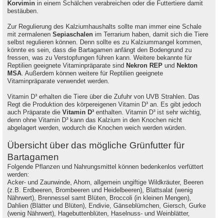
Korvimin
in einem Schälchen verabreichen oder die Futtertiere damit
bestäuben.
Zur Regulierung des Kalziumhaushalts sollte man immer eine Schale
mit zermalenen
Sepiaschalen
im Terrarium haben, damit sich die Tiere
selbst regulieren können. Denn sollte es zu Kalziummangel kommen,
könnte es sein, dass die Bartagamen anfängt den Bodengrund zu
fressen, was zu Verstopfungen führen kann. Weitere bekannte für
Reptilien geeignete Vitaminpräparate sind
Nekron REP
und
Nekton
MSA
. Außerdem können weitere für Reptilien geeignete
Vitaminpräparate verwendet werden.
Vitamin D³ erhalten die Tiere über die Zufuhr von UVB Strahlen. Das
Regt die Produktion des körpereigenen Vitamin D³ an. Es gibt jedoch
auch Präparate die
Vitamin D³
enthalten. Vitamin D³ ist sehr wichtig,
denn ohne Vitamin D³ kann das Kalzium in den Knochen nicht
abgelagert werden, wodurch die Knochen weich werden würden.
Übersicht über das mögliche Grünfutter für
Bartagamen
Folgende Pflanzen und Nahrungsmittel können bedenkenlos verfüttert
werden:
Acker- und Zaunwinde, Ahorn, allgemein ungiftige Wildkräuter, Beeren
(z.B. Erdbeeren, Brombeeren und Heidelbeeren), Blattsalat (wenig
Nährwert), Brennessel samt Blüten, Broccoli (in kleinen Mengen),
Dahlien (Blätter und Blüten), Endivie, Gänseblümchen, Giersch, Gurke
(wenig Nährwert), Hagebuttenblüten, Haselnuss- und Weinblätter,