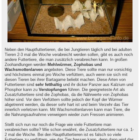
Neben den Hauptfuttertieren, die bei Jungtieren täglich und bei adulten
Tieren 2-3 mal die Woche verabreicht werden sollen, gibt es auch noch
andere Futtertiere, die man zusätzlich verabreichen kann. In großen
Zoohandlungen werden
Mehlwürmer, Zophobas und
Wachsmottenlarven
angeboten. Diese Tiere sollte man nur vorsichtig
und höchstens einmal pro Woche verfüttern, auch wenn sie sich mit
diesen Tieren bei ihrer Bartagame beliebt machen. Diese Arten von
Futtertieren sind
sehr fetthaltig
und ihr dicker Panzer aus Kalzium und
Phosphor kann zu
Verstopfungen
führen. Die geeigneteste Art als
Zusatzfuttertiere sind die Zophobas, da die Nährwerte von Zophobas
höher sind. Vor dem Verfüttern sollte jedoch der Kopf der Würmer
abgetrennt werden, da dieser sehr hart ist und beim Verzehr das Tier
innerlich verletzen kann. Mit Wachsmottenlarven kann man Tiere, die
die Nahrungsaufnahme verweigern wieder zum Fressen animieren.
Stellt sich nun nur noch die Frage wie viele Futtertiere man
verabreichen sollte? Wie schon erwähnt, die Zusatzfuttertiere nur ca. 1-
2 mal die Woche. Bei den Hauptfuttertieren ist es falsch so viele
Futtertiere zu verfüttern, wie das Tier fressen kann, denn dann wird das