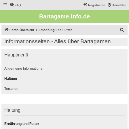
FAQ
Registrieren
Anmelden
Bartagame-Info.de
S
Foren-Übersicht
Ernährung und Futter
u
Informationsseiten - Alles über Bartagamen
c
h
Hauptmenü
e
Allgemeine Informationen
Haltung
Terrarium
Haltung
Ernährung und Futter