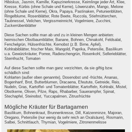
Hibiskus, Jasmin, Kamille, Kapuzinerkresse, Keimlinge jeder Art, Klee,
Kresse, Kürbis (ohne Schale und Kerne), Löwenzahn, Mango, Melone
(ohne Schale und Kerne), Okra, Papaya, Pastinaken, Petunienblüten,
Ringelblume, Rosenblätter, Rote Beete, Ruccola, Stiefmütterchen,
Taubnessel, Veilchen, Vergissmeinnicht, Vogelmiere, Zucchini,
Zuckerrübenblätter
Diese Sachen sollte man ab und zu in kleinen Mengen anbieten:
heimischen Obstbaumblätter, Banane, Bohnen, Chinakohl, Feldsalat,
Fenchelgrün, Hülsenfrüchte, Kernobst (z.B. Birne, Apfel),
Kohlrabiblätter, frischer Mais, Mangold, Paprika, Petersilie, Basilikum
u.a. Gewürzkräuter, Porree, Radieschengrün, Rosenkohl, Sellerieblätter,
Sternfrucht, Tomaten
Auf diese Sachen sollte man ganz verzichten, da sie giftig bzw.
schädlich sind:
Kohlarten (außer oben genannte), Dosenobst und -früchte, Ananas,
Bogenhanf, Brot, Butterblumen, Dracaena, Efeutute, Getreide, Reis,
Nudeln, Gras, Kartoffel- und Tomatenblätter, Kartoffeln, Kohlrabi, Mistel,
Obstkerne, Oliven, Pilze, Raps, Rhabarber, Sauerampfer, Spinat,
Stechapfel, Steinobst, Yuccapalmen, Zitrusfrüchte
Mögliche Kräuter für Bartagamen
Basilikum, Bohnenkraut, Brunnenkresse, Dill, Katzenminze, Majoran,
Oregano, Petersilie (nur wenig da sehr reich an Oxalsäure), Rosmarin,
Salbei, Schnittlauch, Thymian, Vogelmiere, Zitronenmelisse