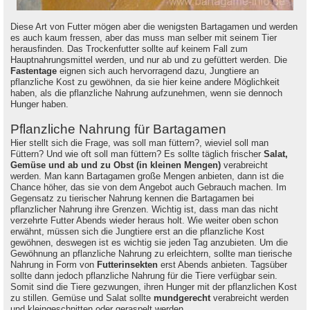
Diese Art von Futter mögen aber die wenigsten Bartagamen und werden
es auch kaum fressen, aber das muss man selber mit seinem Tier
herausfinden. Das Trockenfutter sollte auf keinem Fall zum
Hauptnahrungsmittel werden, und nur ab und zu gefüttert werden. Die
Fastentage
eignen sich auch hervorragend dazu, Jungtiere an
pflanzliche Kost zu gewöhnen, da sie hier keine andere Möglichkeit
haben, als die pflanzliche Nahrung aufzunehmen, wenn sie dennoch
Hunger haben.
Pflanzliche Nahrung für Bartagamen
Hier stellt sich die Frage, was soll man füttern?, wieviel soll man
Füttern? Und wie oft soll man füttern? Es sollte täglich frischer
Salat,
Gemüse und ab und zu Obst (in kleinen Mengen)
verabreicht
werden. Man kann Bartagamen große Mengen anbieten, dann ist die
Chance höher, das sie von dem Angebot auch Gebrauch machen. Im
Gegensatz zu tierischer Nahrung kennen die Bartagamen bei
pflanzlicher Nahrung ihre Grenzen. Wichtig ist, dass man das nicht
verzehrte Futter Abends wieder heraus holt. Wie weiter oben schon
erwähnt, müssen sich die Jungtiere erst an die pflanzliche Kost
gewöhnen, deswegen ist es wichtig sie jeden Tag anzubieten. Um die
Gewöhnung an pflanzliche Nahrung zu erleichtern, sollte man tierische
Nahrung in Form von
Futterinsekten
erst Abends anbieten. Tagsüber
sollte dann jedoch pflanzliche Nahrung für die Tiere verfügbar sein.
Somit sind die Tiere gezwungen, ihren Hunger mit der pflanzlichen Kost
zu stillen. Gemüse und Salat sollte
mundgerecht
verabreicht werden
und kleingeschnitten oder geraspelt werden.