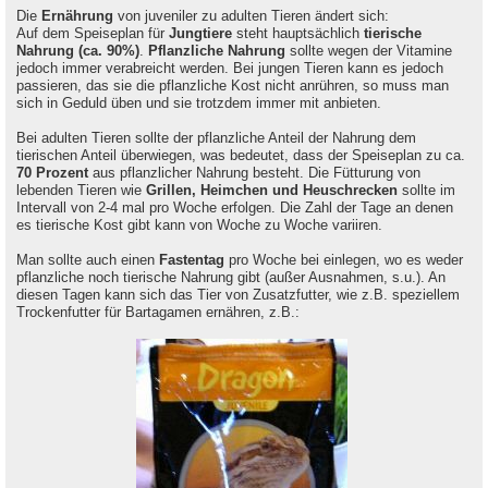
Die
Ernährung
von juveniler zu adulten Tieren ändert sich:
Auf dem Speiseplan für
Jungtiere
steht hauptsächlich
tierische
Nahrung (ca. 90%)
.
Pflanzliche Nahrung
sollte wegen der Vitamine
jedoch immer verabreicht werden. Bei jungen Tieren kann es jedoch
passieren, das sie die pflanzliche Kost nicht anrühren, so muss man
sich in Geduld üben und sie trotzdem immer mit anbieten.
Bei adulten Tieren sollte der pflanzliche Anteil der Nahrung dem
tierischen Anteil überwiegen, was bedeutet, dass der Speiseplan zu ca.
70 Prozent
aus pflanzlicher Nahrung besteht. Die Fütturung von
lebenden Tieren wie
Grillen, Heimchen und Heuschrecken
sollte im
Intervall von 2-4 mal pro Woche erfolgen. Die Zahl der Tage an denen
es tierische Kost gibt kann von Woche zu Woche variiren.
Man sollte auch einen
Fastentag
pro Woche bei einlegen, wo es weder
pflanzliche noch tierische Nahrung gibt (außer Ausnahmen, s.u.). An
diesen Tagen kann sich das Tier von Zusatzfutter, wie z.B. speziellem
Trockenfutter für Bartagamen ernähren, z.B.: