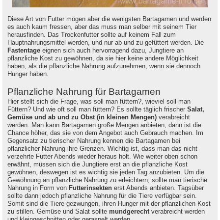
Diese Art von Futter mögen aber die wenigsten Bartagamen und werden
es auch kaum fressen, aber das muss man selber mit seinem Tier
herausfinden. Das Trockenfutter sollte auf keinem Fall zum
Hauptnahrungsmittel werden, und nur ab und zu gefüttert werden. Die
Fastentage
eignen sich auch hervorragend dazu, Jungtiere an
pflanzliche Kost zu gewöhnen, da sie hier keine andere Möglichkeit
haben, als die pflanzliche Nahrung aufzunehmen, wenn sie dennoch
Hunger haben.
Pflanzliche Nahrung für Bartagamen
Hier stellt sich die Frage, was soll man füttern?, wieviel soll man
Füttern? Und wie oft soll man füttern? Es sollte täglich frischer
Salat,
Gemüse und ab und zu Obst (in kleinen Mengen)
verabreicht
werden. Man kann Bartagamen große Mengen anbieten, dann ist die
Chance höher, das sie von dem Angebot auch Gebrauch machen. Im
Gegensatz zu tierischer Nahrung kennen die Bartagamen bei
pflanzlicher Nahrung ihre Grenzen. Wichtig ist, dass man das nicht
verzehrte Futter Abends wieder heraus holt. Wie weiter oben schon
erwähnt, müssen sich die Jungtiere erst an die pflanzliche Kost
gewöhnen, deswegen ist es wichtig sie jeden Tag anzubieten. Um die
Gewöhnung an pflanzliche Nahrung zu erleichtern, sollte man tierische
Nahrung in Form von
Futterinsekten
erst Abends anbieten. Tagsüber
sollte dann jedoch pflanzliche Nahrung für die Tiere verfügbar sein.
Somit sind die Tiere gezwungen, ihren Hunger mit der pflanzlichen Kost
zu stillen. Gemüse und Salat sollte
mundgerecht
verabreicht werden
und kleingeschnitten oder geraspelt werden.