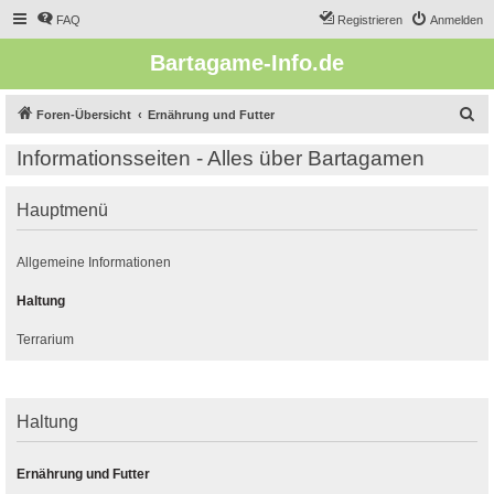
FAQ
Registrieren
Anmelden
Bartagame-Info.de
S
Foren-Übersicht
Ernährung und Futter
u
Informationsseiten - Alles über Bartagamen
c
h
Hauptmenü
e
Allgemeine Informationen
Haltung
Terrarium
Haltung
Ernährung und Futter