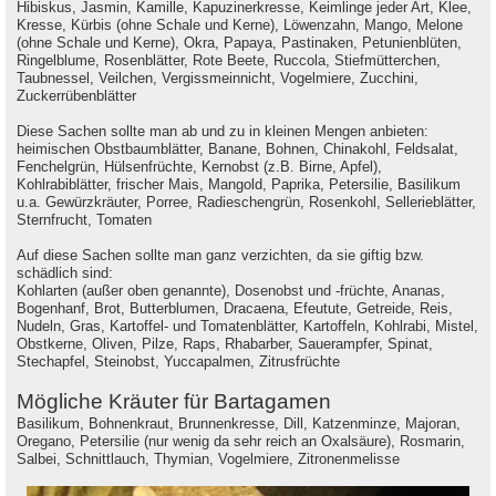
Hibiskus, Jasmin, Kamille, Kapuzinerkresse, Keimlinge jeder Art, Klee,
Kresse, Kürbis (ohne Schale und Kerne), Löwenzahn, Mango, Melone
(ohne Schale und Kerne), Okra, Papaya, Pastinaken, Petunienblüten,
Ringelblume, Rosenblätter, Rote Beete, Ruccola, Stiefmütterchen,
Taubnessel, Veilchen, Vergissmeinnicht, Vogelmiere, Zucchini,
Zuckerrübenblätter
Diese Sachen sollte man ab und zu in kleinen Mengen anbieten:
heimischen Obstbaumblätter, Banane, Bohnen, Chinakohl, Feldsalat,
Fenchelgrün, Hülsenfrüchte, Kernobst (z.B. Birne, Apfel),
Kohlrabiblätter, frischer Mais, Mangold, Paprika, Petersilie, Basilikum
u.a. Gewürzkräuter, Porree, Radieschengrün, Rosenkohl, Sellerieblätter,
Sternfrucht, Tomaten
Auf diese Sachen sollte man ganz verzichten, da sie giftig bzw.
schädlich sind:
Kohlarten (außer oben genannte), Dosenobst und -früchte, Ananas,
Bogenhanf, Brot, Butterblumen, Dracaena, Efeutute, Getreide, Reis,
Nudeln, Gras, Kartoffel- und Tomatenblätter, Kartoffeln, Kohlrabi, Mistel,
Obstkerne, Oliven, Pilze, Raps, Rhabarber, Sauerampfer, Spinat,
Stechapfel, Steinobst, Yuccapalmen, Zitrusfrüchte
Mögliche Kräuter für Bartagamen
Basilikum, Bohnenkraut, Brunnenkresse, Dill, Katzenminze, Majoran,
Oregano, Petersilie (nur wenig da sehr reich an Oxalsäure), Rosmarin,
Salbei, Schnittlauch, Thymian, Vogelmiere, Zitronenmelisse