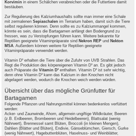
Korvimin
in einem Schälchen verabreichen oder die Futtertiere damit
bestäuben.
Zur Regulierung des Kalziumhaushalts sollte man immer eine Schale
mit zermalenen
Sepiaschalen
im Terrarium haben, damit sich die Tiere
selbst regulieren können. Denn sollte es zu Kalziummangel kommen,
könnte es sein, dass die Bartagamen anfängt den Bodengrund zu
fressen, was zu Verstopfungen führen kann. Weitere bekannte für
Reptilien geeignete Vitaminpräparate sind
Nekron REP
und
Nekton
MSA
. Außerdem können weitere für Reptilien geeignete
Vitaminpräparate verwendet werden.
Vitamin D³ erhalten die Tiere über die Zufuhr von UVB Strahlen. Das
Regt die Produktion des körpereigenen Vitamin D³ an. Es gibt jedoch
auch Präparate die
Vitamin D³
enthalten. Vitamin D³ ist sehr wichtig,
denn ohne Vitamin D³ kann das Kalzium in den Knochen nicht
abgelagert werden, wodurch die Knochen weich werden würden.
Übersicht über das mögliche Grünfutter für
Bartagamen
Folgende Pflanzen und Nahrungsmittel können bedenkenlos verfüttert
werden:
Acker- und Zaunwinde, Ahorn, allgemein ungiftige Wildkräuter, Beeren
(z.B. Erdbeeren, Brombeeren und Heidelbeeren), Blattsalat (wenig
Nährwert), Brennessel samt Blüten, Broccoli (in kleinen Mengen),
Dahlien (Blätter und Blüten), Endivie, Gänseblümchen, Giersch, Gurke
(wenig Nährwert), Hagebuttenblüten, Haselnuss- und Weinblätter,