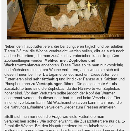
Neben den Hauptfuttertieren, die bei Jungtieren täglich und bei adulten
Tieren 2-3 mal die Woche verabreicht werden sollen, gibt es auch noch
andere Futtertiere, die man zusätzlich verabreichen kann. In großen
Zoohandlungen werden
Mehlwürmer, Zophobas und
Wachsmottenlarven
angeboten. Diese Tiere sollte man nur vorsichtig
und höchstens einmal pro Woche verfüttern, auch wenn sie sich mit
diesen Tieren bei ihrer Bartagame beliebt machen. Diese Arten von
Futtertieren sind
sehr fetthaltig
und ihr dicker Panzer aus Kalzium und
Phosphor kann zu
Verstopfungen
führen. Die geeigneteste Art als
Zusatzfuttertiere sind die Zophobas, da die Nährwerte von Zophobas
höher sind. Vor dem Verfüttern sollte jedoch der Kopf der Würmer
abgetrennt werden, da dieser sehr hart ist und beim Verzehr das Tier
innerlich verletzen kann. Mit Wachsmottenlarven kann man Tiere, die
die Nahrungsaufnahme verweigern wieder zum Fressen animieren.
Stellt sich nun nur noch die Frage wie viele Futtertiere man
verabreichen sollte? Wie schon erwähnt, die Zusatzfuttertiere nur ca. 1-
2 mal die Woche. Bei den Hauptfuttertieren ist es falsch so viele
Futtertiere zu verfüttern, wie das Tier fressen kann, denn dann wird das