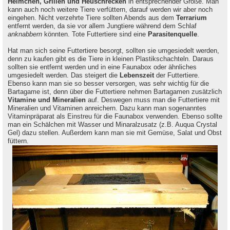
Heimchen, Grillen und Heuschrecken
in entsprechender Größe. Man
kann auch noch weitere Tiere verfüttern, darauf werden wir aber noch
eingehen. Nicht verzehrte Tiere sollten Abends aus dem
Terrarium
entfernt werden, da sie vor allem Jungtiere während dem Schlaf
anknabbern
könnten. Tote Futtertiere sind eine
Parasitenquelle
.
Hat man sich seine Futtertiere besorgt, sollten sie umgesiedelt werden,
denn zu kaufen gibt es die Tiere in kleinen Plastikschachteln. Daraus
sollten sie entfernt werden und in eine Faunabox oder ähnliches
umgesiedelt werden. Das steigert die
Lebenszeit
der Futtertiere.
Ebenso kann man sie so besser versorgen, was sehr wichtig für die
Bartagame ist, denn über die Futtertiere nehmen Bartagamen zusätzlich
Vitamine und Mineralien
auf. Deswegen muss man die Futtertiere mit
Mineralien und Vitaminen anreichern. Dazu kann man sogenanntes
Vitaminpräparat als Einstreu für die Faunabox verwenden. Ebenso sollte
man ein Schälchen mit Wasser und Minaralzusatz (z.B. Auqua Crystal
Gel) dazu stellen. Außerdem kann man sie mit Gemüse, Salat und Obst
füttern.