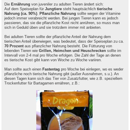
Die
Ernährung
von juveniler zu adulten Tieren ändert sich:
Auf dem Speiseplan für
Jungtiere
steht hauptsächlich
tierische
Nahrung (ca. 90%)
.
Pflanzliche Nahrung
sollte wegen der Vitamine
jedoch immer verabreicht werden. Bei jungen Tieren kann es jedoch
passieren, das sie die pflanzliche Kost nicht anrühren, so muss man
sich in Geduld üben und sie trotzdem immer mit anbieten.
Bei adulten Tieren sollte der pflanzliche Anteil der Nahrung dem
tierischen Anteil überwiegen, was bedeutet, dass der Speiseplan zu ca.
70 Prozent
aus pflanzlicher Nahrung besteht. Die Fütturung von
lebenden Tieren wie
Grillen, Heimchen und Heuschrecken
sollte im
Intervall von 2-4 mal pro Woche erfolgen. Die Zahl der Tage an denen
es tierische Kost gibt kann von Woche zu Woche variiren.
Man sollte auch einen
Fastentag
pro Woche bei einlegen, wo es weder
pflanzliche noch tierische Nahrung gibt (außer Ausnahmen, s.u.). An
diesen Tagen kann sich das Tier von Zusatzfutter, wie z.B. speziellem
Trockenfutter für Bartagamen ernähren, z.B.: