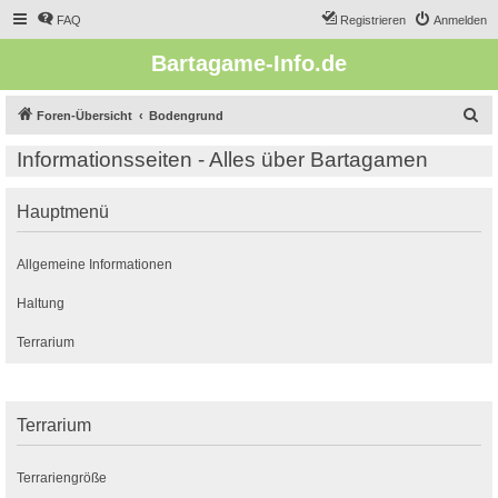
FAQ
Registrieren
Anmelden
Bartagame-Info.de
S
Foren-Übersicht
Bodengrund
u
Informationsseiten - Alles über Bartagamen
c
h
Hauptmenü
e
Allgemeine Informationen
Haltung
Terrarium
Terrarium
Terrariengröße