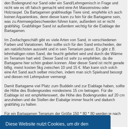
den Bodengrund nur Sand oder ein Sand/Lehmgemisch in Frage und
nicht wie es oft falsch gemacht wird eine Art Maiseinstreu oder
Holzraspel. Da Bartagamen grabfreudige Tiere sind, empfehle ich auch
keinen Aquarienkies, denn dieser kann zu fein für die Bartagame sein,
was zu Atemwegsbeschwerden führen kann, außerdem ist er nicht
grabfähig. Grabfähiger Sand ist außerdem wichtig für die Eiablage der
Bartagamen.
Im Zoofachgeschäft gibt es viele Arten von Sand, in verschiedenen
Farben und Variationen. Man sollte sich für den Sand entscheiden, der
am natürlichsten aussieht und in sein Terrarium passt. Es gibt z.B.
lehmhaltigen roten Sand, der feucht geliefert wird und durch die Wärme
im Terrarium hart wird. Dieser Sand ist sehr zu empfehlen, da die
Bartagame hier schön graben konnen. Aber dieser Sand ist nicht gerade
billig, meist kosten 5kg zwischen 10 und 15 €. Man kann sich solch
eine Art Sand auch selber mischen, indem man sich Spielsand besorgt
und diesen mit Lehmpulver vermengt.
Damit Bartagame viel Platz zum Buddeln und zur Eiablage haben, sollte
die Höhe des Bodengrundes mindestens 15 cm betragen. Für die
Eiablage ist est empfehlenswert, die Höhe des Bodengrundes auf 20 cm
anzuheben und die Stellen der Eiabalge immer feucht und dadurch
grabfähig zu halten.
Für ein Bartagamen Terrarium der Größe 150 * 80 * 80 werden je nach
Beschaffenheit des verwendeten Bodengrundes ca. 75 - 125 kg
benötigt.
Diese Website nutzt Cookies, um dir den