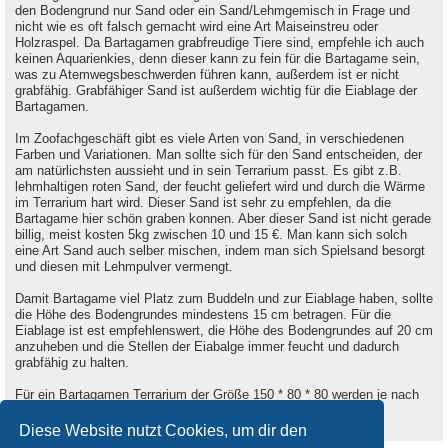
den Bodengrund nur Sand oder ein Sand/Lehmgemisch in Frage und
nicht wie es oft falsch gemacht wird eine Art Maiseinstreu oder
Holzraspel. Da Bartagamen grabfreudige Tiere sind, empfehle ich auch
keinen Aquarienkies, denn dieser kann zu fein für die Bartagame sein,
was zu Atemwegsbeschwerden führen kann, außerdem ist er nicht
grabfähig. Grabfähiger Sand ist außerdem wichtig für die Eiablage der
Bartagamen.
Im Zoofachgeschäft gibt es viele Arten von Sand, in verschiedenen
Farben und Variationen. Man sollte sich für den Sand entscheiden, der
am natürlichsten aussieht und in sein Terrarium passt. Es gibt z.B.
lehmhaltigen roten Sand, der feucht geliefert wird und durch die Wärme
im Terrarium hart wird. Dieser Sand ist sehr zu empfehlen, da die
Bartagame hier schön graben konnen. Aber dieser Sand ist nicht gerade
billig, meist kosten 5kg zwischen 10 und 15 €. Man kann sich solch
eine Art Sand auch selber mischen, indem man sich Spielsand besorgt
und diesen mit Lehmpulver vermengt.
Damit Bartagame viel Platz zum Buddeln und zur Eiablage haben, sollte
die Höhe des Bodengrundes mindestens 15 cm betragen. Für die
Eiablage ist est empfehlenswert, die Höhe des Bodengrundes auf 20 cm
anzuheben und die Stellen der Eiabalge immer feucht und dadurch
grabfähig zu halten.
Für ein Bartagamen Terrarium der Größe 150 * 80 * 80 werden je nach
Beschaffenheit des verwendeten Bodengrundes ca. 75 - 125 kg
benötigt.
Diese Website nutzt Cookies, um dir den