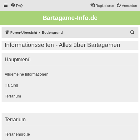
FAQ
Registrieren
Anmelden
Bartagame-Info.de
S
Foren-Übersicht
Bodengrund
u
Informationsseiten - Alles über Bartagamen
c
h
Hauptmenü
e
Allgemeine Informationen
Haltung
Terrarium
Terrarium
Terrariengröße