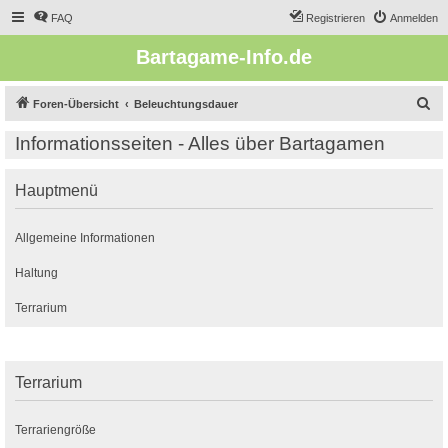
FAQ
Registrieren
Anmelden
Bartagame-Info.de
S
Foren-Übersicht
Beleuchtungsdauer
u
Informationsseiten - Alles über Bartagamen
c
h
Hauptmenü
e
Allgemeine Informationen
Haltung
Terrarium
Terrarium
Terrariengröße