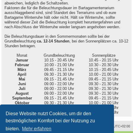
abweichen, lediglich die Schaltzeiten.
Faktoren die für die Beleuchtungsdauer im Bartagamenterrarium
ausschlaggebend sind, sind Standort des Terrariums und ob eure
Bartagame Winterruhe hält oder nicht. Hält sie Winterruhe, sollte
während dieser Zeit die Beleuchtung komplett heruntergefahren und
nach Abschluss der Winterruhe wieder langsam angehoben werden.
Die Beleuchtungsdauer in den Sommermonaten sollte bei der
Grundbeleuchtung
ca. 12-14 Stunden
, bei den Sonnenplätzen ca. 10-12
Stunden betragen.
Monat
Grundbeleuchtung
Sonnenplätze
Januar
10.15 - 20.45 Uhr
10.45 - 20.15 Uhr
Februar
10.00 - 21.00 Uhr
10.30 - 20.30 Uhr
März
09.45 - 21.15 Uhr
10.15 - 20.45 Uhr
April
09.30 - 21.30 Uhr
10.00 - 21.00 Uhr
Mai
09.15 - 21.45 Uhr
09.45 - 21.15 Uhr
Juni
09.00 - 22.00 Uhr
09.30 - 21.30 Uhr
Juli
09.00 - 22.00 Uhr
09.30 - 21.30 Uhr
August
09.00 - 22.00 Uhr
09.30 - 21.30 Uhr
September
09.15 - 21.45 Uhr
09.45 - 21.15 Uhr
Oktober
09.30 - 21.30 Uhr
10.00 - 21.00 Uhr
November
09.45 - 21.15 Uhr
10.15 - 20.45 Uhr
Dezember
10.00 - 21.00 Uhr
10.30 - 20.30 Uhr
Diese Website nutzt Cookies, um dir den
bestmöglichen Komfort bei der Nutzung zu
Alle Zeiten sind
UTC+02:00
bieten.
Mehr erfahren