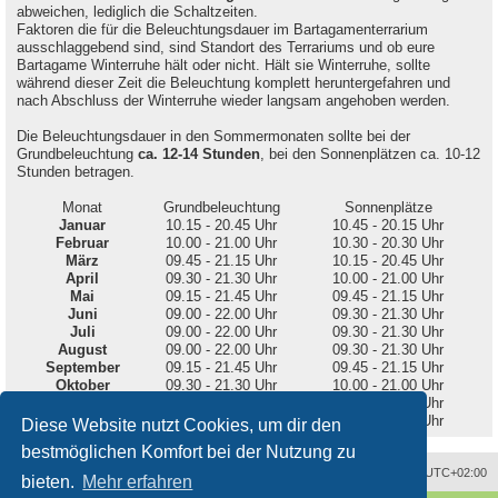
abweichen, lediglich die Schaltzeiten.
Faktoren die für die Beleuchtungsdauer im Bartagamenterrarium
ausschlaggebend sind, sind Standort des Terrariums und ob eure
Bartagame Winterruhe hält oder nicht. Hält sie Winterruhe, sollte
während dieser Zeit die Beleuchtung komplett heruntergefahren und
nach Abschluss der Winterruhe wieder langsam angehoben werden.
Die Beleuchtungsdauer in den Sommermonaten sollte bei der
Grundbeleuchtung
ca. 12-14 Stunden
, bei den Sonnenplätzen ca. 10-12
Stunden betragen.
Monat
Grundbeleuchtung
Sonnenplätze
Januar
10.15 - 20.45 Uhr
10.45 - 20.15 Uhr
Februar
10.00 - 21.00 Uhr
10.30 - 20.30 Uhr
März
09.45 - 21.15 Uhr
10.15 - 20.45 Uhr
April
09.30 - 21.30 Uhr
10.00 - 21.00 Uhr
Mai
09.15 - 21.45 Uhr
09.45 - 21.15 Uhr
Juni
09.00 - 22.00 Uhr
09.30 - 21.30 Uhr
Juli
09.00 - 22.00 Uhr
09.30 - 21.30 Uhr
August
09.00 - 22.00 Uhr
09.30 - 21.30 Uhr
September
09.15 - 21.45 Uhr
09.45 - 21.15 Uhr
Oktober
09.30 - 21.30 Uhr
10.00 - 21.00 Uhr
November
09.45 - 21.15 Uhr
10.15 - 20.45 Uhr
Dezember
10.00 - 21.00 Uhr
10.30 - 20.30 Uhr
Diese Website nutzt Cookies, um dir den
bestmöglichen Komfort bei der Nutzung zu
Alle Zeiten sind
UTC+02:00
bieten.
Mehr erfahren