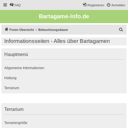
FAQ
Registrieren
Anmelden
Bartagame-Info.de
S
Foren-Übersicht
Beleuchtungsdauer
u
Informationsseiten - Alles über Bartagamen
c
h
Hauptmenü
e
Allgemeine Informationen
Haltung
Terrarium
Terrarium
Terrariengröße