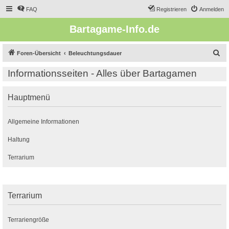
FAQ
Registrieren
Anmelden
Bartagame-Info.de
S
Foren-Übersicht
Beleuchtungsdauer
u
Informationsseiten - Alles über Bartagamen
c
h
Hauptmenü
e
Allgemeine Informationen
Haltung
Terrarium
Terrarium
Terrariengröße