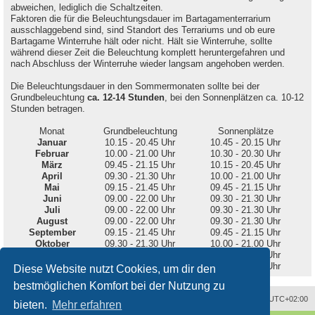
abweichen, lediglich die Schaltzeiten.
Faktoren die für die Beleuchtungsdauer im Bartagamenterrarium
ausschlaggebend sind, sind Standort des Terrariums und ob eure
Bartagame Winterruhe hält oder nicht. Hält sie Winterruhe, sollte
während dieser Zeit die Beleuchtung komplett heruntergefahren und
nach Abschluss der Winterruhe wieder langsam angehoben werden.
Die Beleuchtungsdauer in den Sommermonaten sollte bei der
Grundbeleuchtung
ca. 12-14 Stunden
, bei den Sonnenplätzen ca. 10-12
Stunden betragen.
Monat
Grundbeleuchtung
Sonnenplätze
Januar
10.15 - 20.45 Uhr
10.45 - 20.15 Uhr
Februar
10.00 - 21.00 Uhr
10.30 - 20.30 Uhr
März
09.45 - 21.15 Uhr
10.15 - 20.45 Uhr
April
09.30 - 21.30 Uhr
10.00 - 21.00 Uhr
Mai
09.15 - 21.45 Uhr
09.45 - 21.15 Uhr
Juni
09.00 - 22.00 Uhr
09.30 - 21.30 Uhr
Juli
09.00 - 22.00 Uhr
09.30 - 21.30 Uhr
August
09.00 - 22.00 Uhr
09.30 - 21.30 Uhr
September
09.15 - 21.45 Uhr
09.45 - 21.15 Uhr
Oktober
09.30 - 21.30 Uhr
10.00 - 21.00 Uhr
November
09.45 - 21.15 Uhr
10.15 - 20.45 Uhr
Dezember
10.00 - 21.00 Uhr
10.30 - 20.30 Uhr
Diese Website nutzt Cookies, um dir den
bestmöglichen Komfort bei der Nutzung zu
Alle Zeiten sind
UTC+02:00
bieten.
Mehr erfahren