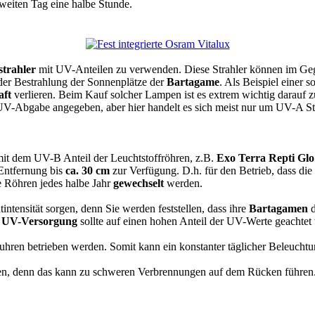
zweiten Tag eine halbe Stunde.
strahler
mit UV-Anteilen zu verwenden. Diese Strahler können im Geg
e der Bestrahlung der Sonnenplätze der
Bartagame
. Als Beispiel einer 
aft
verlieren. Beim Kauf solcher Lampen ist es extrem wichtig darauf z
V-Abgabe angegeben, aber hier handelt es sich meist nur um UV-A Str
it dem UV-B Anteil der Leuchtstoffröhren, z.B.
Exo Terra Repti Glo
 Entfernung bis
ca. 30 cm
zur Verfügung. D.h. für den Betrieb, dass die
 Röhren jedes halbe Jahr
gewechselt
werden.
ntensität sorgen, denn Sie werden feststellen, dass ihre
Bartagamen
d
r
UV-Versorgung
sollte auf einen hohen Anteil der UV-Werte geachte
uhren betrieben werden. Somit kann ein konstanter täglicher Beleucht
en, denn das kann zu schweren Verbrennungen auf dem Rücken führen