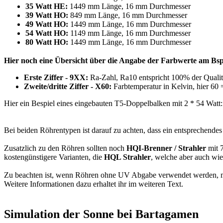
35 Watt HE:
1449 mm Länge, 16 mm Durchmesser
39 Watt HO:
849 mm Länge, 16 mm Durchmesser
49 Watt HO:
1449 mm Länge, 16 mm Durchmesser
54 Watt HO:
1149 mm Länge, 16 mm Durchmesser
80 Watt HO:
1449 mm Länge, 16 mm Durchmesser
Hier noch eine Übersicht über die Angabe der Farbwerte am Bsp
Erste Ziffer - 9XX:
Ra-Zahl, Ra10 entspricht 100% der Qualit
Zweite/dritte Ziffer - X60:
Farbtemperatur in Kelvin, hier 60
Hier ein Bespiel eines eingebauten T5-Doppelbalken mit 2 * 54 Watt:
Bei beiden Röhrentypen ist darauf zu achten, dass ein entsprechende
Zusatzlich zu den Röhren sollten noch
HQI-Brenner / Strahler
mit 7
kostengünstigere Varianten, die
HQL Strahler
, welche aber auch wie
Zu beachten ist, wenn Röhren ohne UV Abgabe verwendet werden, m
Weitere Informationen dazu erhaltet ihr im weiteren Text.
Simulation der Sonne bei Bartagamen