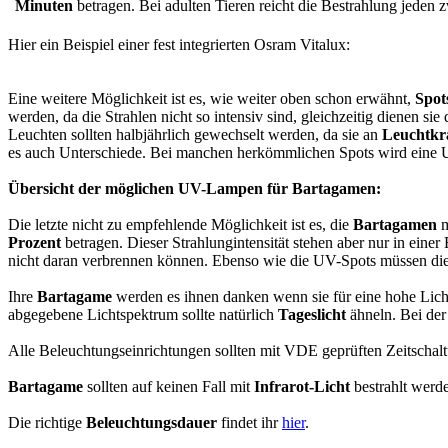
Minuten
betragen. Bei adulten Tieren reicht die Bestrahlung jeden 
Hier ein Beispiel einer fest integrierten Osram Vitalux:
Eine weitere Möglichkeit ist es, wie weiter oben schon erwähnt,
Spot
werden, da die Strahlen nicht so intensiv sind, gleichzeitig dienen si
Leuchten sollten halbjährlich gewechselt werden, da sie an
Leuchtkr
es auch Unterschiede. Bei manchen herkömmlichen Spots wird eine U
Übersicht der möglichen UV-Lampen für Bartagamen:
Die letzte nicht zu empfehlende Möglichkeit ist es, die
Bartagamen
m
Prozent
betragen. Dieser Strahlungintensität stehen aber nur in einer
nicht daran verbrennen können. Ebenso wie die UV-Spots müssen die
Ihre
Bartagame
werden es ihnen danken wenn sie für eine hohe Lichti
abgegebene Lichtspektrum sollte natürlich
Tageslicht
ähneln. Bei de
Alle Beleuchtungseinrichtungen sollten mit VDE geprüften Zeitschalt
Bartagame
sollten auf keinen Fall mit
Infrarot-Licht
bestrahlt werd
Die richtige
Beleuchtungsdauer
findet ihr
hier
.