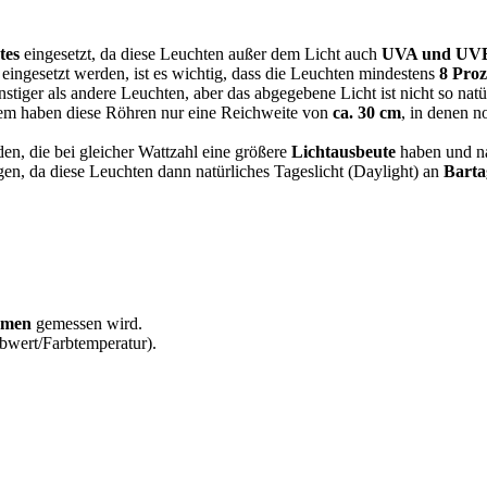
tes
eingesetzt, da diese Leuchten außer dem Licht auch
UVA und UVB
 eingesetzt werden, ist es wichtig, dass die Leuchten mindestens
8 Pro
ünstiger als andere Leuchten, aber das abgegebene Licht ist nicht so 
em haben diese Röhren nur eine Reichweite von
ca. 30 cm
, in denen 
en, die bei gleicher Wattzahl eine größere
Lichtausbeute
haben und nat
gen, da diese Leuchten dann natürliches Tageslicht (Daylight) an
Bart
men
gemessen wird.
rbwert/Farbtemperatur).