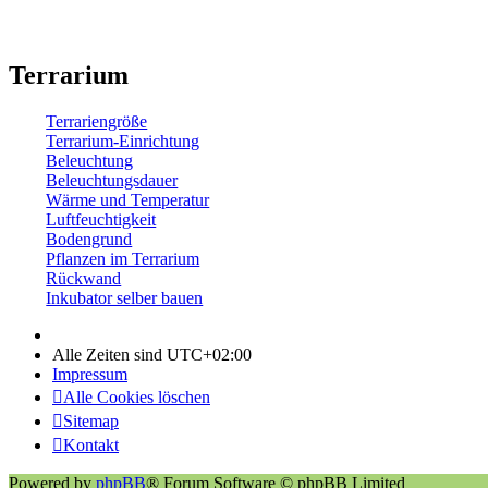
Terrarium
Terrariengröße
Terrarium-Einrichtung
Beleuchtung
Beleuchtungsdauer
Wärme und Temperatur
Luftfeuchtigkeit
Bodengrund
Pflanzen im Terrarium
Rückwand
Inkubator selber bauen
Alle Zeiten sind
UTC+02:00
Impressum
Alle Cookies löschen
Sitemap
Kontakt
Powered by
phpBB
® Forum Software © phpBB Limited