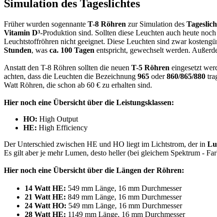
Simulation des Tageslichtes
Früher wurden sogennante
T-8 Röhren
zur Simulation des
Tageslich
Vitamin D³
-Produktion sind. Sollten diese Leuchten auch heute noch
Leuchtstoffröhren nicht geeignet. Diese Leuchten sind zwar kosteng
Stunden
, was
ca. 100 Tagen
entspricht, gewechselt werden. Außerd
Anstatt den T-8 Röhren sollten die neuen
T-5 Röhren
eingesetzt werd
achten, dass die Leuchten die Bezeichnung
965
oder
860/865/880
tra
Watt Röhren, die schon ab 60 € zu erhalten sind.
Hier noch eine Übersicht über die Leistungsklassen:
HO:
High Output
HE:
High Efficiency
Der Unterschied zwischen HE und HO liegt im Lichtstrom, der in
Lu
Es gilt aber je mehr Lumen, desto heller (bei gleichem Spektrum - Fa
Hier noch eine Übersicht über die Längen der Röhren:
14 Watt HE:
549 mm Länge, 16 mm Durchmesser
21 Watt HE:
849 mm Länge, 16 mm Durchmesser
24 Watt HO:
549 mm Länge, 16 mm Durchmesser
28 Watt HE:
1149 mm Länge, 16 mm Durchmesser