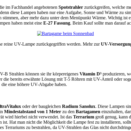
f die im Fachhandel angebotenen
Spotstrahler
zurückgreifen, welche me
denn diese Lampen haben nur eine Aufgabe, Sonne und Wärme zu simul
 stimmen, aber mehr dazu unter dem Menüpunkt Wärme. Wichtig ist e
lampen haben meist eine
E-27 Fassung
. Beim Kauf sollte man darauf a
ine reine UV-Lampe zurückgegriffen werden. Mehr zur
UV-Versorgung
UV-B Strahlen können sie ihr körpereigenes
Vitamin D³
produzieren, w
r die bereits erwähnte Lösung mit T-5 Röhren mit UV-Anteil oder sogen
d, die eine höhere UV-Abgabe haben.
ltraVitalux
oder der baugleichen
Radium Sanolux
. Diese Lampen sin
ein
Mindestabstand von 1 Meter
zu den
Bartagamen
einzuhalten, da
t wird hierbei nicht verwendet. Ist das
Terrarium
groß genug, kann di
st. Hat man nicht die Möglichkeit die Lampe fest zu installieren, so
 des Terrariums zu bestrahlen, da UV-Strahlen das Glas nicht durchdri