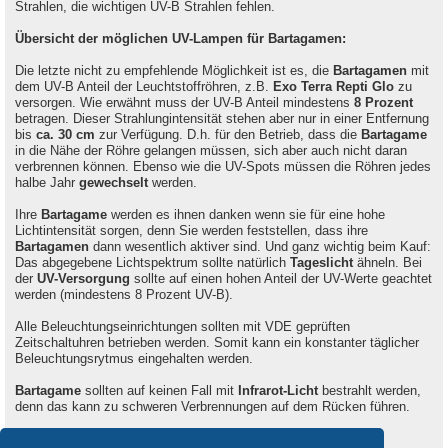
Strahlen, die wichtigen UV-B Strahlen fehlen.
Übersicht der möglichen UV-Lampen für Bartagamen:
Die letzte nicht zu empfehlende Möglichkeit ist es, die
Bartagamen
mit
dem UV-B Anteil der Leuchtstoffröhren, z.B.
Exo Terra Repti Glo
zu
versorgen. Wie erwähnt muss der UV-B Anteil mindestens
8 Prozent
betragen. Dieser Strahlungintensität stehen aber nur in einer Entfernung
bis
ca. 30 cm
zur Verfügung. D.h. für den Betrieb, dass die
Bartagame
in die Nähe der Röhre gelangen müssen, sich aber auch nicht daran
verbrennen können. Ebenso wie die UV-Spots müssen die Röhren jedes
halbe Jahr
gewechselt
werden.
Ihre
Bartagame
werden es ihnen danken wenn sie für eine hohe
Lichtintensität sorgen, denn Sie werden feststellen, dass ihre
Bartagamen
dann wesentlich aktiver sind. Und ganz wichtig beim Kauf:
Das abgegebene Lichtspektrum sollte natürlich
Tageslicht
ähneln. Bei
der
UV-Versorgung
sollte auf einen hohen Anteil der UV-Werte geachtet
werden (mindestens 8 Prozent UV-B).
Alle Beleuchtungseinrichtungen sollten mit VDE geprüften
Zeitschaltuhren betrieben werden. Somit kann ein konstanter täglicher
Beleuchtungsrytmus eingehalten werden.
Bartagame
sollten auf keinen Fall mit
Infrarot-Licht
bestrahlt werden,
denn das kann zu schweren Verbrennungen auf dem Rücken führen.
Die richtige
Beleuchtungsdauer
findet ihr
hier
.