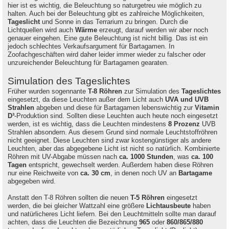
hier ist es wichtig, die Beleuchtung so naturgetreu wie möglich zu
halten. Auch bei der Beleuchtung gibt es zahlreiche Möglichkeiten,
Tageslicht
und Sonne in das Terrarium zu bringen. Durch die
Lichtquellen wird auch
Wärme
erzeugt, darauf werden wir aber noch
genauer eingehen. Eine gute Beleuchtung ist nicht billig. Das ist ein
jedoch schlechtes Verkaufsargument für Bartagamen. In
Zoofachgeschäften wird daher leider immer wieder zu falscher oder
unzureichender Beleuchtung für Bartagamen gearaten.
Simulation des Tageslichtes
Früher wurden sogennante
T-8 Röhren
zur Simulation des
Tageslichtes
eingesetzt, da diese Leuchten außer dem Licht auch
UVA und UVB
Strahlen
abgeben und diese für Bartagamen lebenswichtig zur
Vitamin
D³
-Produktion sind. Sollten diese Leuchten auch heute noch eingesetzt
werden, ist es wichtig, dass die Leuchten mindestens
8 Prozenz
UVB
Strahlen absondern. Aus diesem Grund sind normale Leuchtstoffröhren
nicht geeignet. Diese Leuchten sind zwar kostengünstiger als andere
Leuchten, aber das abgegebene Licht ist nicht so natürlich. Kombinierte
Röhren mit UV-Abgabe müssen nach
ca. 1000 Stunden
, was
ca. 100
Tagen
entspricht, gewechselt werden. Außerdem haben diese Röhren
nur eine Reichweite von
ca. 30 cm
, in denen noch UV an
Bartagame
abgegeben wird.
Anstatt den T-8 Röhren sollten die neuen
T-5 Röhren
eingesetzt
werden, die bei gleicher Wattzahl eine größere
Lichtausbeute
haben
und natürlicheres Licht liefern. Bei den Leuchtmitteln sollte man darauf
achten, dass die Leuchten die Bezeichnung
965
oder
860/865/880