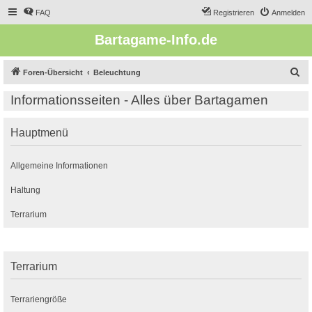
FAQ
Registrieren
Anmelden
Bartagame-Info.de
S
Foren-Übersicht
Beleuchtung
u
Informationsseiten - Alles über Bartagamen
c
h
Hauptmenü
e
Allgemeine Informationen
Haltung
Terrarium
Terrarium
Terrariengröße