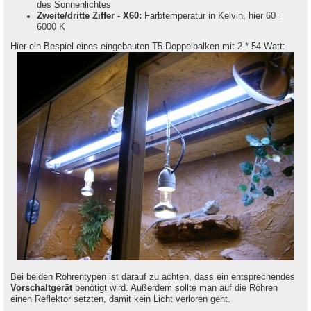
des Sonnenlichtes
Zweite/dritte Ziffer - X60:
Farbtemperatur in Kelvin, hier 60 =
6000 K
Hier ein Bespiel eines eingebauten T5-Doppelbalken mit 2 * 54 Watt:
Bei beiden Röhrentypen ist darauf zu achten, dass ein entsprechendes
Vorschaltgerät
benötigt wird. Außerdem sollte man auf die Röhren
einen Reflektor setzten, damit kein Licht verloren geht.