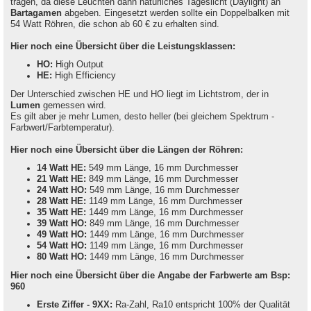
tragen, da diese Leuchten dann natürliches Tageslicht (Daylight) an
Bartagamen
abgeben. Eingesetzt werden sollte ein Doppelbalken mit
54 Watt Röhren, die schon ab 60 € zu erhalten sind.
Hier noch eine Übersicht über die Leistungsklassen:
HO:
High Output
HE:
High Efficiency
Der Unterschied zwischen HE und HO liegt im Lichtstrom, der in
Lumen
gemessen wird.
Es gilt aber je mehr Lumen, desto heller (bei gleichem Spektrum -
Farbwert/Farbtemperatur).
Hier noch eine Übersicht über die Längen der Röhren:
14 Watt HE:
549 mm Länge, 16 mm Durchmesser
21 Watt HE:
849 mm Länge, 16 mm Durchmesser
24 Watt HO:
549 mm Länge, 16 mm Durchmesser
28 Watt HE:
1149 mm Länge, 16 mm Durchmesser
35 Watt HE:
1449 mm Länge, 16 mm Durchmesser
39 Watt HO:
849 mm Länge, 16 mm Durchmesser
49 Watt HO:
1449 mm Länge, 16 mm Durchmesser
54 Watt HO:
1149 mm Länge, 16 mm Durchmesser
80 Watt HO:
1449 mm Länge, 16 mm Durchmesser
Hier noch eine Übersicht über die Angabe der Farbwerte am Bsp:
960
Erste Ziffer - 9XX:
Ra-Zahl, Ra10 entspricht 100% der Qualität