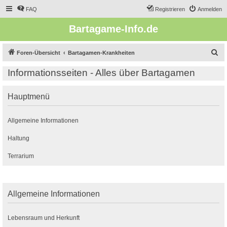
FAQ
Registrieren
Anmelden
Bartagame-Info.de
S
Foren-Übersicht
Bartagamen-Krankheiten
u
Informationsseiten - Alles über Bartagamen
c
h
Hauptmenü
e
Allgemeine Informationen
Haltung
Terrarium
Allgemeine Informationen
Lebensraum und Herkunft