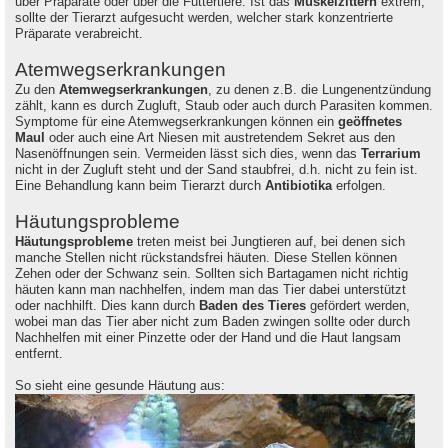
über Präparate oder über die Futtertiere. Ist das
Muskelzittern
extrem,
sollte der Tierarzt aufgesucht werden, welcher stark konzentrierte
Präparate verabreicht.
Atemwegserkrankungen
Zu den
Atemwegserkrankungen
, zu denen z.B. die Lungenentzündung
zählt, kann es durch Zugluft, Staub oder auch durch Parasiten kommen.
Symptome für eine Atemwegserkrankungen können ein
geöffnetes
Maul
oder auch eine Art Niesen mit austretendem Sekret aus den
Nasenöffnungen sein. Vermeiden lässt sich dies, wenn das
Terrarium
nicht in der Zugluft steht und der Sand staubfrei, d.h. nicht zu fein ist.
Eine Behandlung kann beim Tierarzt durch
Antibiotika
erfolgen.
Häutungsprobleme
Häutungsprobleme
treten meist bei Jungtieren auf, bei denen sich
manche Stellen nicht rückstandsfrei häuten. Diese Stellen können
Zehen oder der Schwanz sein. Sollten sich Bartagamen nicht richtig
häuten kann man nachhelfen, indem man das Tier dabei unterstützt
oder nachhilft. Dies kann durch
Baden des Tieres
gefördert werden,
wobei man das Tier aber nicht zum Baden zwingen sollte oder durch
Nachhelfen mit einer Pinzette oder der Hand und die Haut langsam
entfernt.
So sieht eine gesunde Häutung aus: