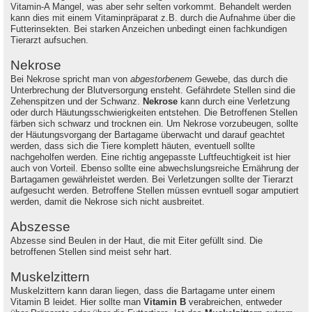
Vitamin-A Mangel, was aber sehr selten vorkommt. Behandelt werden
kann dies mit einem Vitaminpräparat z.B. durch die Aufnahme über die
Futterinsekten. Bei starken Anzeichen unbedingt einen fachkundigen
Tierarzt aufsuchen.
Nekrose
Bei Nekrose spricht man von
abgestorbenem
Gewebe, das durch die
Unterbrechung der Blutversorgung ensteht. Gefährdete Stellen sind die
Zehenspitzen und der Schwanz.
Nekrose
kann durch eine Verletzung
oder durch Häutungsschwierigkeiten entstehen. Die Betroffenen Stellen
färben sich schwarz und trocknen ein. Um Nekrose vorzubeugen, sollte
der Häutungsvorgang der Bartagame überwacht und darauf geachtet
werden, dass sich die Tiere komplett häuten, eventuell sollte
nachgeholfen werden. Eine richtig angepasste Luftfeuchtigkeit ist hier
auch von Vorteil. Ebenso sollte eine abwechslungsreiche Ernährung der
Bartagamen gewährleistet werden. Bei Verletzungen sollte der Tierarzt
aufgesucht werden. Betroffene Stellen müssen evntuell sogar amputiert
werden, damit die Nekrose sich nicht ausbreitet.
Abszesse
Abzesse sind Beulen in der Haut, die mit Eiter gefüllt sind. Die
betroffenen Stellen sind meist sehr hart.
Muskelzittern
Muskelzittern kann daran liegen, dass die Bartagame unter einem
Vitamin B leidet. Hier sollte man
Vitamin B
verabreichen, entweder