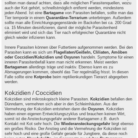
sollten man darauf achten, dass alle möglichen Parasitenquellen, wozu
auch der Kot gehört, schnellstmöglich entfernt werden, mindestens
jeden Abend. Ist eine
Bartagame
von Parasiten befallen, sollte man das
Tier temporär in einem
Quarantäne-Terrarium
unterbringen. Außerdem
sollte man alle Einrichtungsgegenstände im Backofen bei ca. 200 Grad
ca. 15 Minuten desinfizieren, damit der mögliche Parasitenherd
eliminiert wird und sich das Tier nach erfolgreicher Quarantäne nicht
gleich wieder infizieren kann.
Innere Parasiten können über Futtertiere aufgenommen werden. Bei den
Parasiten kann es sich um
Flagellaten/Geißeln, Cliliaten, Amöben
oder Coccidien/Kokzidien und Oxyuren
handeln. Symptome für einen
inneren Parasitenbefall kann man nicht erkennen. Meist werden
Bartagamen
allerdings träge und inaktiv. Ebenso kann es zu
Abmagerungen kommen, obwohl das Tier regelmäßig frisst. In diesen
Falle sollte eine
Kotprobe
beim reptilienkundigen Tierarzt abgegeben
werden.
Kokzidien / Coccidien
Kokzidien sind mikroskopisch kleine Parasiten.
Kokzidien
befallen den
Dünndarm, vermehren sich aber in den Schleimhäuten. Aus der
Vermehrung der Kokzidien entstehen dann die
Oxyuren
. Kokzidien
haben einen eigenen Entwicklungszyklus und brauchen keinen Wirt,
somit ist die Ansteckungsgefahr anderer Bartagamen z.B. durch
Kontakt mit Kot sehr hoch. Die
Wiederansteckungsgefahr
birgt ebenso
ein großes Risiko. Der Anstieg und die Vermehrung der Kokzidien ist
sehr hoch und eine große Gefahr gerade für Jungtiere, da diese noch