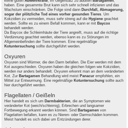
keine guten
Abwehrkräfte
, im Gegensatz zu adulten
Bartagamen
,
haben. Eine gesammte Brut kann sich sehr schnell infizieren und das
Wachstum einschränken. Die Folge sind dann
Durchfall, Abmagerung,
sogar der plötzliche Tod eines vorher gesunden Tieres
. Um
Kokzidien zu vermeiden, muss sehr streng auf die
Hygiene
geachtet
werden. Sollte es zu einem Befall kommen, kann er mit
Baycox
behandelt werden.
Da Baycox die Schleimhäute der Tiere angreift, muss auf die richtige
Verdünnung geachtet werden, ebenso kann es zu Störungen im
Allgemeinbefinden der Tiere kommen. Eine regelmäßige
Kotuntersuchung
sollte durchgeführt werden.
Oxyuren
Oxyuren sind Würmer, die den Darm befallen. Die Eier werden mit dem
Kot ausgeschieden. Oxyuren haben die gleichen folgen wie Kokzidien,
werden nur anders behandelt. Oxyuren erkennt man an dem veränderten
Kot. Zur
Bartagamen
Behandlung wird meist
Panacur
empfohlen, ein
Mittel zur Entwurmung. Eine regelmäßige
Kotuntersuchung
sollte auch
hier durchgeführt werden.
Flagellaten / Geißeln
Hier handelt es sich um
Darmbakterien
, die an Symptomen wie
veränderter Kot (weich/schleimig), Erbrechen und langsamer
Fortbewegung erkannt werden können. Sind
Bartagamen
von
Flagelatten befallen, kann es zu Nieren- oder Darmschäden kommen.
Meist handelt es sich dabei um Entzündungen derer.