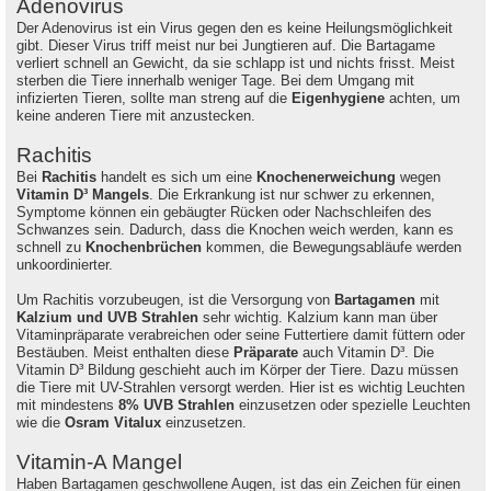
Adenovirus
Der Adenovirus ist ein Virus gegen den es keine Heilungsmöglichkeit
gibt. Dieser Virus triff meist nur bei Jungtieren auf. Die Bartagame
verliert schnell an Gewicht, da sie schlapp ist und nichts frisst. Meist
sterben die Tiere innerhalb weniger Tage. Bei dem Umgang mit
infizierten Tieren, sollte man streng auf die
Eigenhygiene
achten, um
keine anderen Tiere mit anzustecken.
Rachitis
Bei
Rachitis
handelt es sich um eine
Knochenerweichung
wegen
Vitamin D³ Mangels
. Die Erkrankung ist nur schwer zu erkennen,
Symptome können ein gebäugter Rücken oder Nachschleifen des
Schwanzes sein. Dadurch, dass die Knochen weich werden, kann es
schnell zu
Knochenbrüchen
kommen, die Bewegungsabläufe werden
unkoordinierter.
Um Rachitis vorzubeugen, ist die Versorgung von
Bartagamen
mit
Kalzium und UVB Strahlen
sehr wichtig. Kalzium kann man über
Vitaminpräparate verabreichen oder seine Futtertiere damit füttern oder
Bestäuben. Meist enthalten diese
Präparate
auch Vitamin D³. Die
Vitamin D³ Bildung geschieht auch im Körper der Tiere. Dazu müssen
die Tiere mit UV-Strahlen versorgt werden. Hier ist es wichtig Leuchten
mit mindestens
8% UVB Strahlen
einzusetzen oder spezielle Leuchten
wie die
Osram Vitalux
einzusetzen.
Vitamin-A Mangel
Haben Bartagamen geschwollene Augen, ist das ein Zeichen für einen