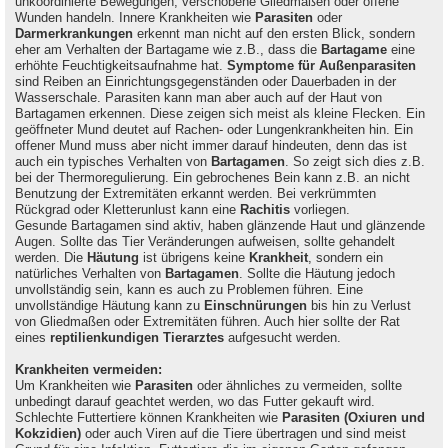
unkoordinierte Bewegungen, verschobene Gliedmaßen oder offene
Wunden handeln. Innere Krankheiten wie
Parasiten
oder
Darmerkrankungen
erkennt man nicht auf den ersten Blick, sondern
eher am Verhalten der Bartagame wie z.B., dass die
Bartagame
eine
erhöhte Feuchtigkeitsaufnahme hat.
Symptome für Außenparasiten
sind Reiben an Einrichtungsgegenständen oder Dauerbaden in der
Wasserschale. Parasiten kann man aber auch auf der Haut von
Bartagamen erkennen. Diese zeigen sich meist als kleine Flecken. Ein
geöffneter Mund deutet auf Rachen- oder Lungenkrankheiten hin. Ein
offener Mund muss aber nicht immer darauf hindeuten, denn das ist
auch ein typisches Verhalten von
Bartagamen
. So zeigt sich dies z.B.
bei der Thermoregulierung. Ein gebrochenes Bein kann z.B. an nicht
Benutzung der Extremitäten erkannt werden. Bei verkrümmten
Rückgrad oder Kletterunlust kann eine
Rachitis
vorliegen.
Gesunde Bartagamen sind aktiv, haben glänzende Haut und glänzende
Augen. Sollte das Tier Veränderungen aufweisen, sollte gehandelt
werden. Die
Häutung
ist übrigens keine
Krankheit
, sondern ein
natürliches Verhalten von
Bartagamen
. Sollte die Häutung jedoch
unvollständig sein, kann es auch zu Problemen führen. Eine
unvollständige Häutung kann zu
Einschnürungen
bis hin zu Verlust
von Gliedmaßen oder Extremitäten führen. Auch hier sollte der Rat
eines
reptilienkundigen Tierarztes
aufgesucht werden.
Krankheiten vermeiden:
Um Krankheiten wie
Parasiten
oder ähnliches zu vermeiden, sollte
unbedingt darauf geachtet werden, wo das Futter gekauft wird.
Schlechte Futtertiere können Krankheiten wie
Parasiten (Oxiuren und
Kokzidien)
oder auch Viren auf die Tiere übertragen und sind meist