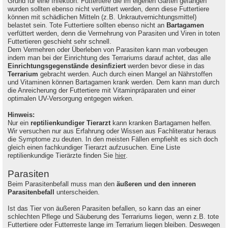
Grund für eine Infektion. Futtertiere die im eigenen Garten gefangen
wurden sollten ebenso nicht verfüttert werden, denn diese Futtertiere
können mit schädlichen Mitteln (z.B. Unkrautvernichtungsmittel)
belastet sein. Tote Futtertiere sollten ebenso nicht an
Bartagamen
verfüttert werden, denn die Vermehrung von Parasiten und Viren in toten
Futtertieren geschieht sehr schnell.
Dem Vermehren oder Überleben von Parasiten kann man vorbeugen
indem man bei der Einrichtung des Terrariums darauf achtet, das alle
Einrichtungsgegenstände desinfiziert
werden bevor diese in das
Terrarium
gebracht werden. Auch durch einen Mangel an Nährstoffen
und Vitaminen können Bartagamen krank werden. Dem kann man durch
die Anreicherung der Futtertiere mit Vitaminpräparaten und einer
optimalen UV-Versorgung entgegen wirken.
Hinweis:
Nur ein
reptilienkundiger Tierarzt
kann kranken Bartagamen helfen.
Wir versuchen nur aus Erfahrung oder Wissen aus Fachliteratur heraus
die Symptome zu deuten. In den meisten Fällen empfiehlt es sich doch
gleich einen fachkundiger Tierarzt aufzusuchen. Eine Liste
reptilienkundige Tierärzte finden Sie
hier
.
Parasiten
Beim Parasitenbefall muss man den
äußeren und den inneren
Parasitenbefall
unterscheiden.
Ist das Tier von äußeren Parasiten befallen, so kann das an einer
schlechten Pflege und Säuberung des Terrariums liegen, wenn z.B. tote
Futtertiere oder Futterreste lange im Terrarium liegen bleiben. Deswegen