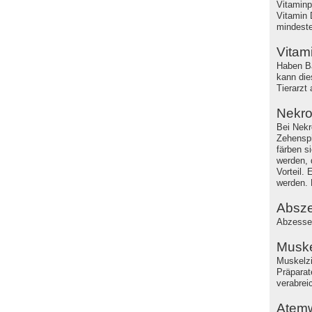
Vitaminp
Vitamin 
mindest
Vitam
Haben Ba
kann die
Tierarzt
Nekr
Bei Nekr
Zehensp
färben s
werden, 
Vorteil.
werden. 
Absz
Abzesse s
Muske
Muskelzi
Präparate
verabreic
Atem