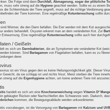
nken. Die Folge sind dann
Durchfall, Abmagerung, sogar der plötzliche T
n, muss sehr streng auf die
Hygiene
geachtet werden. Sollte es zu einem B
x die Schleimhäute der Tiere angreift, muss auf die richtige Verdünnung ge
nbefinden der Tiere kommen. Eine regelmäßige
Kotuntersuchung
sollte dur
ren
sind Würmer, die den Darm befallen. Die Eier werden mit dem Kot ausgeschie
ur anders behandelt. Oxyuren erkennt man an dem veränderten Kot. Zur
Bar
ur Entwurmung. Eine regelmäßige
Kotuntersuchung
sollte auch hier durchgef
laten / Geißeln
delt es sich um
Darmbakterien
, die an Symptomen wie veränderter Kot (wei
werden können. Sind
Bartagamen
von Flagelatten befallen, kann es zu Nier
ndungen derer.
virus
virus ist ein Virus gegen den es keine Heilungsmöglichkeit gibt. Dieser Virus 
an Gewicht, da sie schlapp ist und nichts frisst. Meist sterben die Tiere inne
an streng auf die
Eigenhygiene
achten, um keine anderen Tiere mit anzustec
tis
itis
handelt es sich um eine
Knochenerweichung
wegen
Vitamin D³ Mange
in gebäugter Rücken oder Nachschleifen des Schwanzes sein. Dadurch, dass
nbrüchen
kommen, die Bewegungsabläufe werden unkoordinierter.
tis vorzubeugen, ist die Versorgung von
Bartagamen
mit
Kalzium und UVB