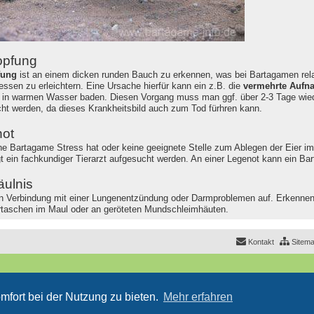
opfung
fung
ist an einem dicken runden Bauch zu erkennen, was bei Bartagamen rel
essen zu erleichtern. Eine Ursache hierfür kann ein z.B. die
vermehrte Aufn
r in warmen Wasser baden. Diesen Vorgang muss man ggf. über 2-3 Tage wiede
ht werden, da dieses Krankheitsbild auch zum Tod fürhren kann.
ot
e Bartagame Stress hat oder keine geeignete Stelle zum Ablegen der Eier im
t ein fachkundiger Tierarzt aufgesucht werden. An einer Legenot kann ein B
äulnis
t in Verbindung mit einer Lungenentzündung oder Darmproblemen auf. Erkenn
rtaschen im Maul oder an geröteten Mundschleimhäuten.
Kontakt
Sitem
mfort bei der Nutzung zu bieten.
Mehr erfahren