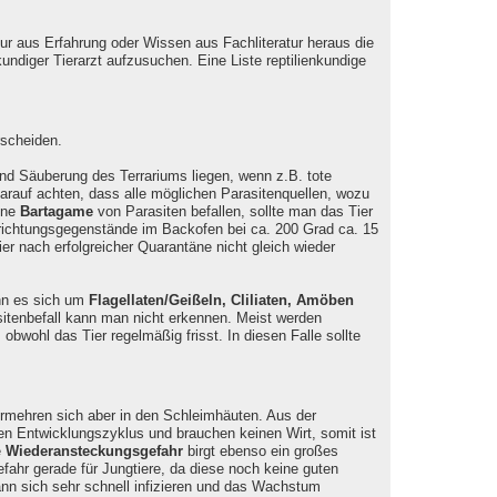
r aus Erfahrung oder Wissen aus Fachliteratur heraus die
ndiger Tierarzt aufzusuchen. Eine Liste reptilienkundige
scheiden.
und Säuberung des Terrariums liegen, wenn z.B. tote
darauf achten, dass alle möglichen Parasitenquellen, wozu
ine
Bartagame
von Parasiten befallen, sollte man das Tier
richtungsgegenstände im Backofen bei ca. 200 Grad ca. 15
ier nach erfolgreicher Quarantäne nicht gleich wieder
nn es sich um
Flagellaten/Geißeln, Cliliaten, Amöben
itenbefall kann man nicht erkennen. Meist werden
wohl das Tier regelmäßig frisst. In diesen Falle sollte
rmehren sich aber in den Schleimhäuten. Aus der
en Entwicklungszyklus und brauchen keinen Wirt, somit ist
e
Wiederansteckungsgefahr
birgt ebenso ein großes
fahr gerade für Jungtiere, da diese noch keine guten
nn sich sehr schnell infizieren und das Wachstum