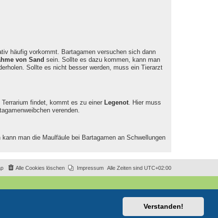
ativ häufig vorkommt. Bartagamen versuchen sich dann
ahme von Sand
sein. Sollte es dazu kommen, kann man
rholen. Sollte es nicht besser werden, muss ein Tierarzt
 Terrarium findet, kommt es zu einer
Legenot
. Hier muss
artagamenweibchen verenden.
en kann man die Maulfäule bei Bartagamen an Schwellungen
ap
Alle Cookies löschen
Impressum
Alle Zeiten sind
UTC+02:00
Verstanden!