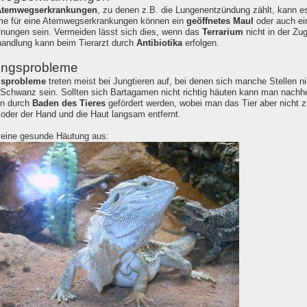
temwegserkrankungen
, zu denen z.B. die Lungenentzündung zählt, kann e
e für eine Atemwegserkrankungen können ein
geöffnetes Maul
oder auch ei
nungen sein. Vermeiden lässt sich dies, wenn das
Terrarium
nicht in der Zugl
andlung kann beim Tierarzt durch
Antibiotika
erfolgen.
ungsprobleme
gsprobleme
treten meist bei Jungtieren auf, bei denen sich manche Stellen n
 Schwanz sein. Sollten sich Bartagamen nicht richtig häuten kann man nachhel
nn durch
Baden des Tieres
gefördert werden, wobei man das Tier aber nicht 
 oder der Hand und die Haut langsam entfernt.
 eine gesunde Häutung aus: