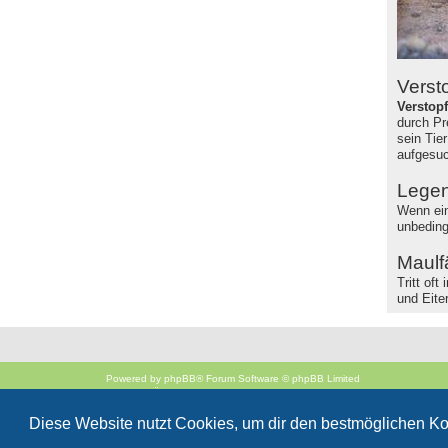
Verst
Verstop
durch Pr
sein Tie
aufgesuc
Legen
Wenn ein
unbeding
Maulf
Tritt of
und Eite
Powered by
phpBB
® Forum Software © phpBB Limited
Deutsche Übersetzung durch
phpBB.de
Style
proflat
von ©
Mazeltof
2017
Diese Website nutzt Cookies, um dir den bestmöglichen Ko
phpBB SiteMaker
Datenschutz
|
Nutzungsbedingungen