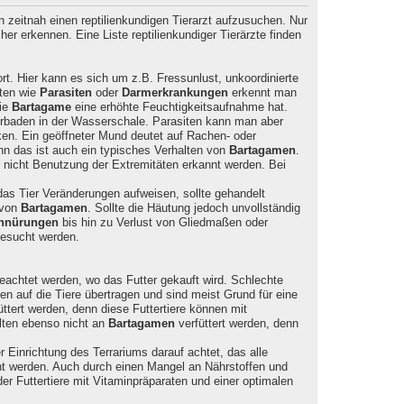
 zeitnah einen reptilienkundigen Tierarzt aufzusuchen. Nur
her erkennen. Eine Liste reptilienkundiger Tierärzte finden
rt. Hier kann es sich um z.B. Fressunlust, unkoordinierte
ten wie
Parasiten
oder
Darmerkrankungen
erkennt man
die
Bartagame
eine erhöhte Feuchtigkeitsaufnahme hat.
rbaden in der Wasserschale. Parasiten kann man aber
ken. Ein geöffneter Mund deutet auf Rachen- oder
nn das ist auch ein typisches Verhalten von
Bartagamen
.
n nicht Benutzung der Extremitäten erkannt werden. Bei
as Tier Veränderungen aufweisen, sollte gehandelt
 von
Bartagamen
. Sollte die Häutung jedoch unvollständig
hnürungen
bis hin zu Verlust von Gliedmaßen oder
esucht werden.
eachtet werden, wo das Futter gekauft wird. Schlechte
en auf die Tiere übertragen und sind meist Grund für eine
üttert werden, denn diese Futtertiere können mit
llten ebenso nicht an
Bartagamen
verfüttert werden, denn
inrichtung des Terrariums darauf achtet, das alle
t werden. Auch durch einen Mangel an Nährstoffen und
 Futtertiere mit Vitaminpräparaten und einer optimalen