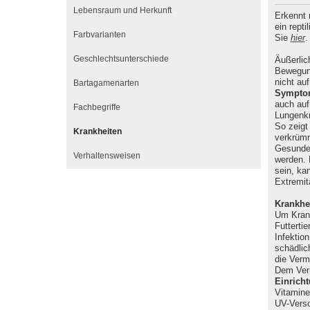
Lebensraum und Herkunft
Erkennt 
ein rept
Farbvarianten
Sie
hier
.
Geschlechtsunterschiede
Äußerlic
Bewegung
nicht au
Bartagamenarten
Symptom
auch auf
Fachbegriffe
Lungenkr
So zeigt
Krankheiten
verkrümm
Gesunde 
Verhaltensweisen
werden.
sein, ka
Extremit
Krankhe
Um Kran
Futterti
Infektio
schädlic
die Verm
Dem Verm
Einrich
Vitamine
UV-Verso