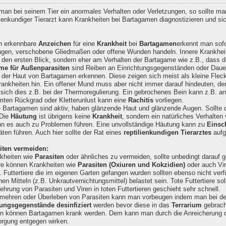
man bei seinem Tier ein
anormales
Verhalten oder Verletzungen, so sollte man
ilienkundiger Tierarzt kann Krankheiten bei Bartagamen diagnostizieren und sic
h erkennbare
Anzeichen
für eine
Krankheit
bei
Bartagamen
erkennt man sofo
en, verschobene Gliedmaßen oder offene Wunden handeln. Innere Krankhei
f den ersten Blick, sondern eher am Verhalten der Bartagame wie z.B., dass 
e für Außenparasiten
sind Reiben an Einrichtungsgegenständen oder Daue
 der Haut von Bartagamen erkennen. Diese zeigen sich meist als kleine Flec
ankheiten hin. Ein offener Mund muss aber nicht immer darauf hindeuten, de
 sich dies z.B. bei der Thermoregulierung. Ein gebrochenes Bein kann z.B. a
ten Rückgrad oder Kletterunlust kann eine
Rachitis
vorliegen.
Bartagamen sind aktiv, haben glänzende Haut und glänzende Augen. Sollte d
 Die
Häutung
ist übrigens keine
Krankheit
, sondern ein natürliches Verhalten
nn es auch zu Problemen führen. Eine unvollständige Häutung kann zu
Einsc
äten führen. Auch hier sollte der Rat eines
reptilienkundigen Tierarztes
aufg
iten vermeiden:
kheiten wie
Parasiten
oder ähnliches zu vermeiden, sollte unbedingt darauf g
ere können Krankheiten wie
Parasiten (Oxiuren und Kokzidien)
oder auch Vir
n. Futtertiere die im eigenen Garten gefangen wurden sollten ebenso nicht verf
hen Mitteln (z.B. Unkrautvernichtungsmittel) belastet sein. Tote Futtertiere so
ehrung von Parasiten und Viren in toten Futtertieren geschieht sehr schnell.
ehren oder Überleben von Parasiten kann man vorbeugen indem man bei der E
tungsgegenstände desinfiziert
werden bevor diese in das
Terrarium
gebrach
n können Bartagamen krank werden. Dem kann man durch die Anreicherung der
rgung entgegen wirken.