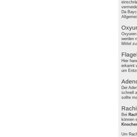
einschrä
vermeide
Da Bayco
Allgemei
Oxyu
Oxyuren 
werden n
Mittel z
Flagel
Hier han
erkannt 
um Entzü
Adeno
Der Adeno
schnell 
sollte m
Rachi
Bei
Rach
können e
Knoche
Um Rachi