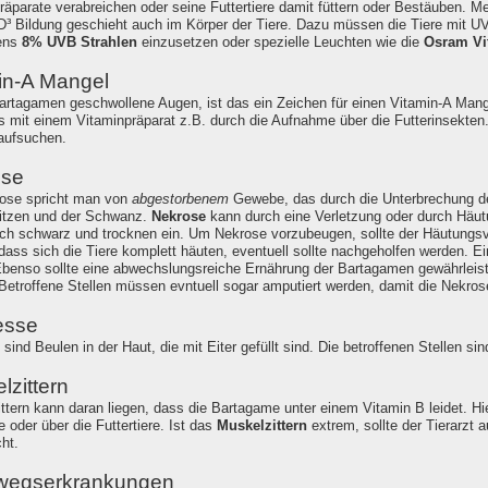
räparate verabreichen oder seine Futtertiere damit füttern oder Bestäuben. Me
D³ Bildung geschieht auch im Körper der Tiere. Dazu müssen die Tiere mit UV-
ens
8% UVB Strahlen
einzusetzen oder spezielle Leuchten wie die
Osram Vi
in-A Mangel
rtagamen geschwollene Augen, ist das ein Zeichen für einen Vitamin-A Mang
s mit einem Vitaminpräparat z.B. durch die Aufnahme über die Futterinsekten
 aufsuchen.
ose
ose spricht man von
abgestorbenem
Gewebe, das durch die Unterbrechung der
itzen und der Schwanz.
Nekrose
kann durch eine Verletzung oder durch Häutu
ich schwarz und trocknen ein. Um Nekrose vorzubeugen, sollte der Häutungs
dass sich die Tiere komplett häuten, eventuell sollte nachgeholfen werden. Ein
 Ebenso sollte eine abwechslungsreiche Ernährung der Bartagamen gewährleiste
Betroffene Stellen müssen evntuell sogar amputiert werden, damit die Nekrose
esse
ind Beulen in der Haut, die mit Eiter gefüllt sind. Die betroffenen Stellen sin
lzittern
ttern kann daran liegen, dass die Bartagame unter einem Vitamin B leidet. Hi
 oder über die Futtertiere. Ist das
Muskelzittern
extrem, sollte der Tierarzt 
ht.
wegserkrankungen