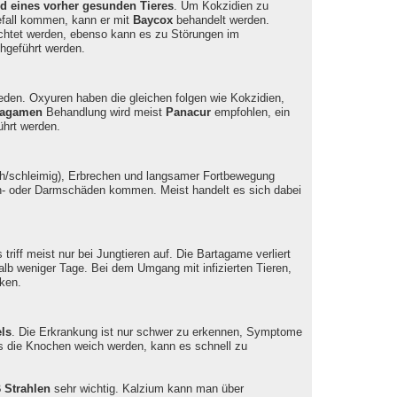
od eines vorher gesunden Tieres
. Um Kokzidien zu
efall kommen, kann er mit
Baycox
behandelt werden.
achtet werden, ebenso kann es zu Störungen im
chgeführt werden.
den. Oxyuren haben die gleichen folgen wie Kokzidien,
tagamen
Behandlung wird meist
Panacur
empfohlen, ein
ührt werden.
ch/schleimig), Erbrechen und langsamer Fortbewegung
en- oder Darmschäden kommen. Meist handelt es sich dabei
triff meist nur bei Jungtieren auf. Die Bartagame verliert
rhalb weniger Tage. Bei dem Umgang mit infizierten Tieren,
ken.
ls
. Die Erkrankung ist nur schwer zu erkennen, Symptome
 die Knochen weich werden, kann es schnell zu
 Strahlen
sehr wichtig. Kalzium kann man über