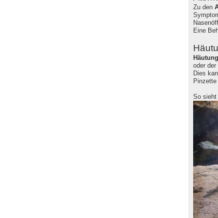
Zu den
A
Symptom
Nasenöff
Eine Beh
Häut
Häutun
oder der
Dies ka
Pinzette
So sieht