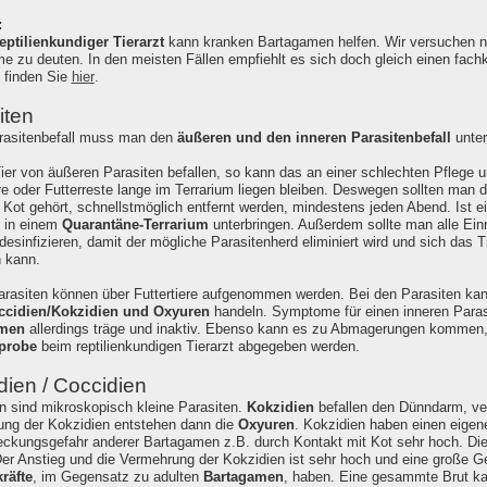
:
eptilienkundiger Tierarzt
kann kranken Bartagamen helfen. Wir versuchen nu
 zu deuten. In den meisten Fällen empfiehlt es sich doch gleich einen fachku
e finden Sie
hier
.
iten
rasitenbefall muss man den
äußeren und den inneren Parasitenbefall
unter
Tier von äußeren Parasiten befallen, so kann das an einer schlechten Pflege 
ere oder Futterreste lange im Terrarium liegen bleiben. Deswegen sollten man 
 Kot gehört, schnellstmöglich entfernt werden, mindestens jeden Abend. Ist e
 in einem
Quarantäne-Terrarium
unterbringen. Außerdem sollte man alle Ein
desinfizieren, damit der mögliche Parasitenherd eliminiert wird und sich das T
n kann.
arasiten können über Futtertiere aufgenommen werden. Bei den Parasiten ka
ccidien/Kokzidien und Oxyuren
handeln. Symptome für einen inneren Paras
amen
allerdings träge und inaktiv. Ebenso kann es zu Abmagerungen kommen, ob
probe
beim reptilienkundigen Tierarzt abgegeben werden.
dien / Coccidien
n sind mikroskopisch kleine Parasiten.
Kokzidien
befallen den Dünndarm, ve
ng der Kokzidien entstehen dann die
Oxyuren
. Kokzidien haben einen eigen
eckungsgefahr anderer Bartagamen z.B. durch Kontakt mit Kot sehr hoch. Di
Der Anstieg und die Vermehrung der Kokzidien ist sehr hoch und eine große Ge
räfte
, im Gegensatz zu adulten
Bartagamen
, haben. Eine gesammte Brut ka