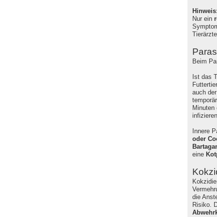
Hinweis
Nur ein
r
Symptome
Tierärzt
Paras
Beim Pa
Ist das 
Futterti
auch der
temporär
Minuten 
infiziere
Innere P
oder Co
Bartag
eine
Kot
Kokzi
Kokzidie
Vermehru
die Anst
Risiko. 
Abwehrk