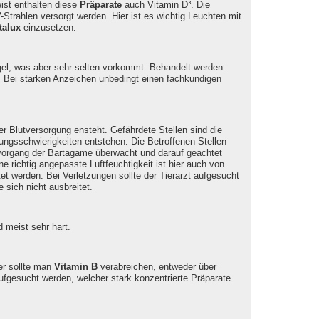
ist enthalten diese
Präparate
auch Vitamin D³. Die
Strahlen versorgt werden. Hier ist es wichtig Leuchten mit
talux
einzusetzen.
el, was aber sehr selten vorkommt. Behandelt werden
. Bei starken Anzeichen unbedingt einen fachkundigen
 Blutversorgung ensteht. Gefährdete Stellen sind die
ngsschwierigkeiten entstehen. Die Betroffenen Stellen
vorgang der Bartagame überwacht und darauf geachtet
e richtig angepasste Luftfeuchtigkeit ist hier auch von
t werden. Bei Verletzungen sollte der Tierarzt aufgesucht
 sich nicht ausbreitet.
d meist sehr hart.
er sollte man
Vitamin B
verabreichen, entweder über
aufgesucht werden, welcher stark konzentrierte Präparate