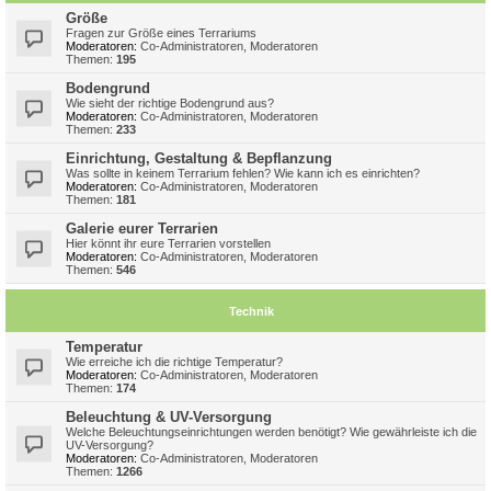
Größe
Fragen zur Größe eines Terrariums
Moderatoren:
Co-Administratoren
,
Moderatoren
Themen:
195
Bodengrund
Wie sieht der richtige Bodengrund aus?
Moderatoren:
Co-Administratoren
,
Moderatoren
Themen:
233
Einrichtung, Gestaltung & Bepflanzung
Was sollte in keinem Terrarium fehlen? Wie kann ich es einrichten?
Moderatoren:
Co-Administratoren
,
Moderatoren
Themen:
181
Galerie eurer Terrarien
Hier könnt ihr eure Terrarien vorstellen
Moderatoren:
Co-Administratoren
,
Moderatoren
Themen:
546
Technik
Temperatur
Wie erreiche ich die richtige Temperatur?
Moderatoren:
Co-Administratoren
,
Moderatoren
Themen:
174
Beleuchtung & UV-Versorgung
Welche Beleuchtungseinrichtungen werden benötigt? Wie gewährleiste ich die
UV-Versorgung?
Moderatoren:
Co-Administratoren
,
Moderatoren
Themen:
1266