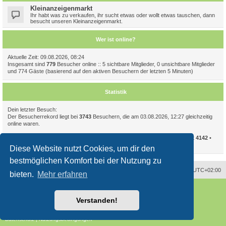
Kleinanzeigenmarkt
Ihr habt was zu verkaufen, ihr sucht etwas oder wollt etwas tauschen, dann
besucht unseren Kleinanzeigenmarkt.
Wer ist online?
Aktuelle Zeit: 09.08.2026, 08:24
Insgesamt sind
779
Besucher online :: 5 sichtbare Mitglieder, 0 unsichtbare Mitglieder
und 774 Gäste (basierend auf den aktiven Besuchern der letzten 5 Minuten)
Statistik
Dein letzter Besuch:
Der Besucherrekord liegt bei
3743
Besuchern, die am 03.08.2026, 12:27 gleichzeitig
online waren.
Beiträge insgesamt
94086
• Themen insgesamt
11723
• Mitglieder insgesamt
4142
•
Unser neuestes Mitglied:
CelIampomegranate
Diese Website nutzt Cookies, um dir den
bestmöglichen Komfort bei der Nutzung zu
Alle Zeiten sind
UTC+02:00
bieten.
Mehr erfahren
Powered by
phpBB
® Forum Software © phpBB Limited
Deutsche Übersetzung durch
phpBB.de
Verstanden!
Style
proflat
von ©
Mazeltof
2017
phpBB SiteMaker
Datenschutz
|
Nutzungsbedingungen