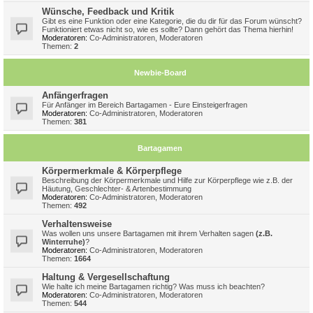
Wünsche, Feedback und Kritik
Gibt es eine Funktion oder eine Kategorie, die du dir für das Forum wünscht?
Funktioniert etwas nicht so, wie es sollte? Dann gehört das Thema hierhin!
Moderatoren:
Co-Administratoren
,
Moderatoren
Themen:
2
Newbie-Board
Anfängerfragen
Für Anfänger im Bereich Bartagamen - Eure Einsteigerfragen
Moderatoren:
Co-Administratoren
,
Moderatoren
Themen:
381
Bartagamen
Körpermerkmale & Körperpflege
Beschreibung der Körpermerkmale und Hilfe zur Körperpflege wie z.B. der
Häutung, Geschlechter- & Artenbestimmung
Moderatoren:
Co-Administratoren
,
Moderatoren
Themen:
492
Verhaltensweise
Was wollen uns unsere Bartagamen mit ihrem Verhalten sagen
(z.B.
Winterruhe)
?
Moderatoren:
Co-Administratoren
,
Moderatoren
Themen:
1664
Haltung & Vergesellschaftung
Wie halte ich meine Bartagamen richtig? Was muss ich beachten?
Moderatoren:
Co-Administratoren
,
Moderatoren
Themen:
544