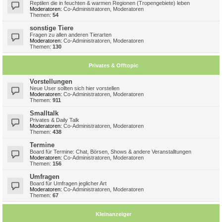
Reptilen die in feuchten & warmen Regionen (Tropengebiete) leben
Moderatoren:
Co-Administratoren
,
Moderatoren
Themen:
54
sonstige Tiere
Fragen zu allen anderen Tierarten
Moderatoren:
Co-Administratoren
,
Moderatoren
Themen:
130
Privates & Offtopic
Vorstellungen
Neue User sollten sich hier vorstellen
Moderatoren:
Co-Administratoren
,
Moderatoren
Themen:
911
Smalltalk
Privates & Daily Talk
Moderatoren:
Co-Administratoren
,
Moderatoren
Themen:
438
Termine
Board für Termine: Chat, Börsen, Shows & andere Veranstalltungen
Moderatoren:
Co-Administratoren
,
Moderatoren
Themen:
156
Umfragen
Board für Umfragen jeglicher Art
Moderatoren:
Co-Administratoren
,
Moderatoren
Themen:
67
Kleinanzeiger