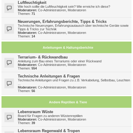
Luftfeuchtigkeit
Wie hoch sollte die Luftfeuchtigkeit sein? Wie erreiche ich diese?
Moderatoren:
Co-Administratoren
,
Moderatoren
Themen:
71
Neuerungen, Erfahrungsberichte, Tipps & Tricks
Technische Neuerungen, Erfahrungsautausch über technische Geräte sowie
Tipps & Tricks zur Technik
Moderatoren:
Co-Administratoren
,
Moderatoren
Themen:
14
Anleitungen & Haltungsberichte
Terrarium- & Rückwandbau
Anleitung zum Bau eines Terrariums oder einer Rückwand
Moderatoren:
Co-Administratoren
,
Moderatoren
Themen:
554
Technische Anleitungen & Fragen
Technische Anleitungen und Fragen zu z.B. Verkabelung, Selbstbau, Leuchten
...
Moderatoren:
Co-Administratoren
,
Moderatoren
Themen:
56
Andere Reptilien & Tiere
Lebensraum Wüste
Board für Fragen zu anderen Wüstenreptilien
Moderatoren:
Co-Administratoren
,
Moderatoren
Themen:
39
Lebensraum Regenwald & Tropen