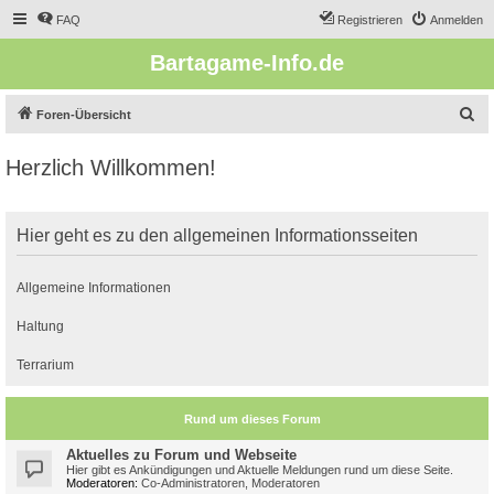
FAQ
Registrieren
Anmelden
Bartagame-Info.de
S
Foren-Übersicht
u
Herzlich Willkommen!
c
h
e
Hier geht es zu den allgemeinen Informationsseiten
Allgemeine Informationen
Haltung
Terrarium
Rund um dieses Forum
Aktuelles zu Forum und Webseite
Hier gibt es Ankündigungen und Aktuelle Meldungen rund um diese Seite.
Moderatoren:
Co-Administratoren
,
Moderatoren