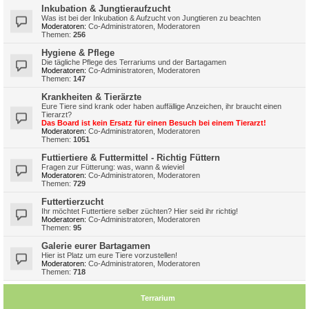
Inkubation & Jungtieraufzucht
Was ist bei der Inkubation & Aufzucht von Jungtieren zu beachten
Moderatoren:
Co-Administratoren
,
Moderatoren
Themen:
256
Hygiene & Pflege
Die tägliche Pflege des Terrariums und der Bartagamen
Moderatoren:
Co-Administratoren
,
Moderatoren
Themen:
147
Krankheiten & Tierärzte
Eure Tiere sind krank oder haben auffällige Anzeichen, ihr braucht einen
Tierarzt?
Das Board ist kein Ersatz für einen Besuch bei einem Tierarzt!
Moderatoren:
Co-Administratoren
,
Moderatoren
Themen:
1051
Futtiertiere & Futtermittel - Richtig Füttern
Fragen zur Fütterung: was, wann & wieviel
Moderatoren:
Co-Administratoren
,
Moderatoren
Themen:
729
Futtertierzucht
Ihr möchtet Futtertiere selber züchten? Hier seid ihr richtig!
Moderatoren:
Co-Administratoren
,
Moderatoren
Themen:
95
Galerie eurer Bartagamen
Hier ist Platz um eure Tiere vorzustellen!
Moderatoren:
Co-Administratoren
,
Moderatoren
Themen:
718
Terrarium